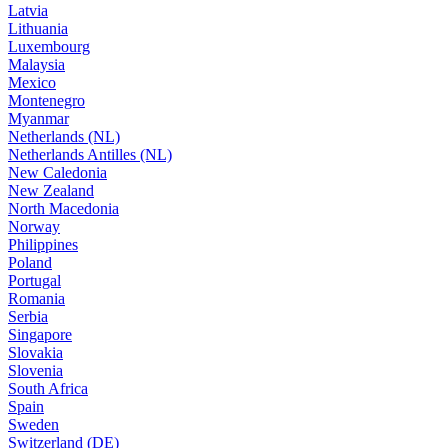
Latvia
Lithuania
Luxembourg
Malaysia
Mexico
Montenegro
Myanmar
Netherlands (NL)
Netherlands Antilles (NL)
New Caledonia
New Zealand
North Macedonia
Norway
Philippines
Poland
Portugal
Romania
Serbia
Singapore
Slovakia
Slovenia
South Africa
Spain
Sweden
Switzerland (DE)