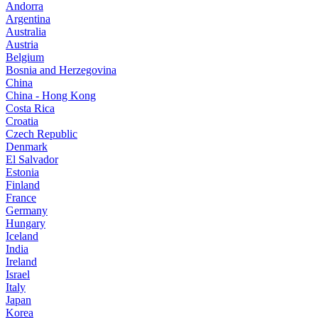
Andorra
Argentina
Australia
Austria
Belgium
Bosnia and Herzegovina
China
China - Hong Kong
Costa Rica
Croatia
Czech Republic
Denmark
El Salvador
Estonia
Finland
France
Germany
Hungary
Iceland
India
Ireland
Israel
Italy
Japan
Korea