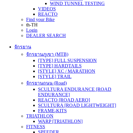
WIND TUNNEL TESTING
VIDEOS
REACTO
Find your Bike
th-TH
Login
DEALER SEARCH
จักรยาน
จักรยานภูเขา (MTB)
[TYPE] FULL SUSPENSION
[TYPE] HARDTAILS
[STYLE] XC / MARATHON
[STYLE] TRAIL
จักรยานถนน (Road)
SCULTURA ENDURANCE [ROAD
ENDURANCE]
REACTO [ROAD AERO]
SCULTURA [ROAD LIGHTWEIGHT]
FRAME-KITS
TRIATHLON
WARP [TRIATHLON]
FITNESS
SPEEDER