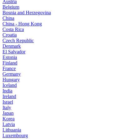
Austria
Belgium
Bosnia and Herzegovina
China
China - Hong Kong
Costa Rica
Croatia
Czech Republic
Denmark
El Salvador
Estonia
Finland
France
Germany
Hungary
Iceland
India
Ireland
Israel
Italy
Japan
Korea
Latvia
Lithuania
Luxembourg