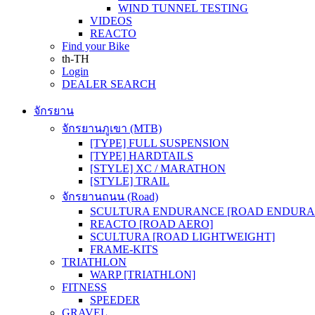
WIND TUNNEL TESTING
VIDEOS
REACTO
Find your Bike
th-TH
Login
DEALER SEARCH
จักรยาน
จักรยานภูเขา (MTB)
[TYPE] FULL SUSPENSION
[TYPE] HARDTAILS
[STYLE] XC / MARATHON
[STYLE] TRAIL
จักรยานถนน (Road)
SCULTURA ENDURANCE [ROAD ENDURA
REACTO [ROAD AERO]
SCULTURA [ROAD LIGHTWEIGHT]
FRAME-KITS
TRIATHLON
WARP [TRIATHLON]
FITNESS
SPEEDER
GRAVEL