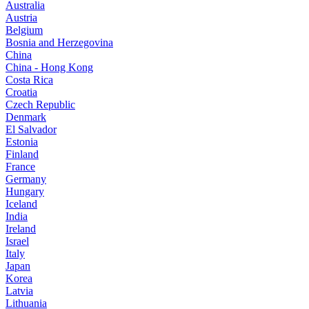
Australia
Austria
Belgium
Bosnia and Herzegovina
China
China - Hong Kong
Costa Rica
Croatia
Czech Republic
Denmark
El Salvador
Estonia
Finland
France
Germany
Hungary
Iceland
India
Ireland
Israel
Italy
Japan
Korea
Latvia
Lithuania