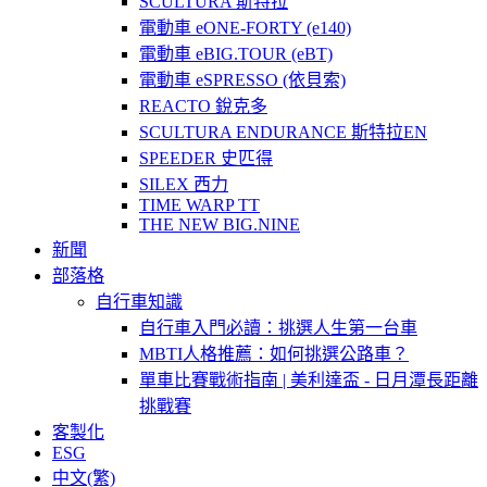
SCULTURA 斯特拉
電動車 eONE-FORTY (e140)
電動車 eBIG.TOUR (eBT)
電動車 eSPRESSO (依貝索)
REACTO 銳克多
SCULTURA ENDURANCE 斯特拉EN
SPEEDER 史匹得
SILEX 西力
TIME WARP TT
THE NEW BIG.NINE
新聞
部落格
自行車知識
自行車入門必讀：挑選人生第一台車
MBTI人格推薦：如何挑選公路車？
單車比賽戰術指南 | 美利達盃 - 日月潭長距離
挑戰賽
客製化
ESG
中文(繁)