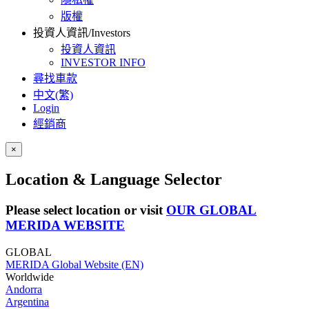
版權
投資人資訊/Investors
投資人資訊
INVESTOR INFO
尋找車款
中文(繁)
Login
經銷商
×
Location & Language Selector
Please select location or visit
OUR GLOBAL
MERIDA WEBSITE
GLOBAL
MERIDA Global Website (EN)
Worldwide
Andorra
Argentina