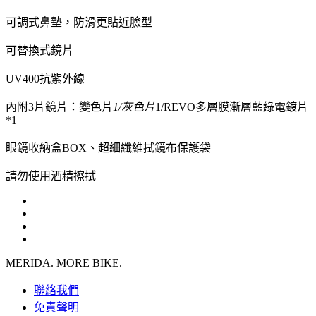
可調式鼻墊，防滑更貼近臉型
可替換式鏡片
UV400抗紫外線
內附3片鏡片：變色片
1/灰色片
1/REVO多層膜漸層藍綠電鍍片
*1
眼鏡收納盒BOX、超細纖維拭鏡布保護袋
請勿使用酒精擦拭
MERIDA. MORE BIKE.
聯絡我們
免責聲明