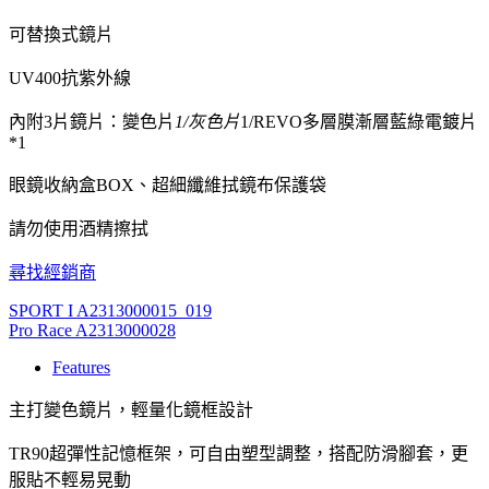
可替換式鏡片
UV400抗紫外線
內附3片鏡片：變色片
1/灰色片
1/REVO多層膜漸層藍綠電鍍片
*1
眼鏡收納盒BOX、超細纖維拭鏡布保護袋
請勿使用酒精擦拭
尋找經銷商
SPORT I A2313000015_019
Pro Race A2313000028
Features
主打變色鏡片，輕量化鏡框設計
TR90超彈性記憶框架，可自由塑型調整，搭配防滑腳套，更
服貼不輕易晃動