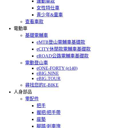
運動車款
女性特仕車
青少年&童車
查看車款
電動車
基礎電輔車
eMTB登山電輔車基礎款
eCITY休閒款電輔車基礎款
eROAD公路電輔車基礎款
電動登山車
eONE-FORTY (e140)
eBIG.NINE
eBIG.TOUR
尋找您的E-BIKE
人身部品
零配件
把手
握把/把手帶
座墊
腳踏/剎車塊