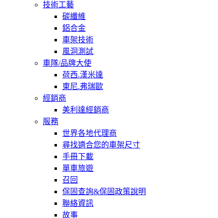
技術工藝
碳纖維
鋁合金
車架技術
風洞測試
車隊/品牌大使
荷西.漢米達
東尼.弗瑞歐
經銷商
美利達經銷商
服務
世界各地代理商
尋找適合您的車架尺寸
手冊下載
單車旅遊
召回
保固查詢&保固政策說明
聯絡資訊
故事