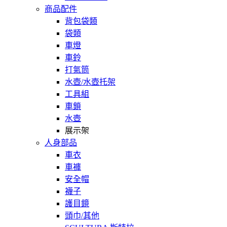
商品配件
背包袋類
袋類
車燈
車鈴
打氣筒
水壺/水壺托架
工具組
車鎖
水壺
展示架
人身部品
車衣
車褲
安全帽
襪子
護目鏡
頭巾/其他