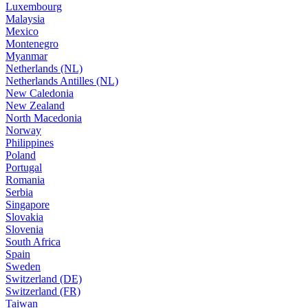
Luxembourg
Malaysia
Mexico
Montenegro
Myanmar
Netherlands (NL)
Netherlands Antilles (NL)
New Caledonia
New Zealand
North Macedonia
Norway
Philippines
Poland
Portugal
Romania
Serbia
Singapore
Slovakia
Slovenia
South Africa
Spain
Sweden
Switzerland (DE)
Switzerland (FR)
Taiwan