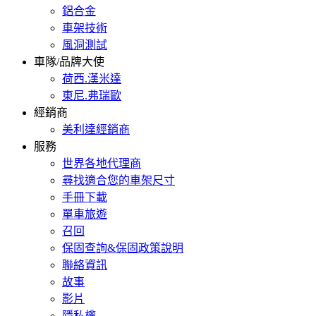
鋁合金
車架技術
風洞測試
車隊/品牌大使
荷西.漢米達
東尼.弗瑞歐
經銷商
美利達經銷商
服務
世界各地代理商
尋找適合您的車架尺寸
手冊下載
單車旅遊
召回
保固查詢&保固政策說明
聯絡資訊
故事
影片
隱私權