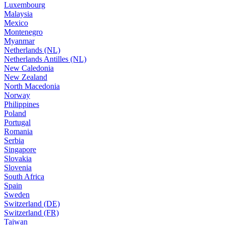
Luxembourg
Malaysia
Mexico
Montenegro
Myanmar
Netherlands (NL)
Netherlands Antilles (NL)
New Caledonia
New Zealand
North Macedonia
Norway
Philippines
Poland
Portugal
Romania
Serbia
Singapore
Slovakia
Slovenia
South Africa
Spain
Sweden
Switzerland (DE)
Switzerland (FR)
Taiwan