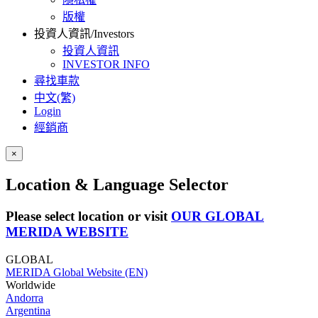
版權
投資人資訊/Investors
投資人資訊
INVESTOR INFO
尋找車款
中文(繁)
Login
經銷商
×
Location & Language Selector
Please select location or visit
OUR GLOBAL
MERIDA WEBSITE
GLOBAL
MERIDA Global Website (EN)
Worldwide
Andorra
Argentina