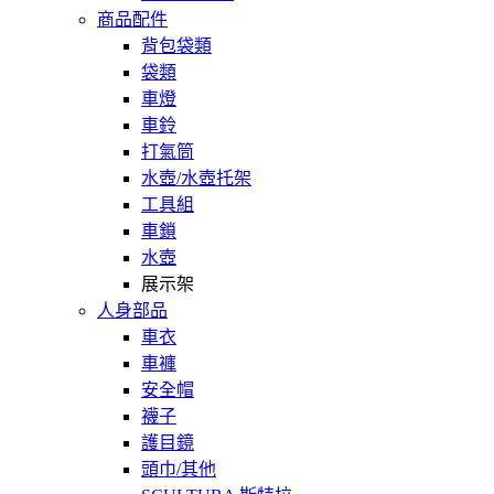
商品配件
背包袋類
袋類
車燈
車鈴
打氣筒
水壺/水壺托架
工具組
車鎖
水壺
展示架
人身部品
車衣
車褲
安全帽
襪子
護目鏡
頭巾/其他