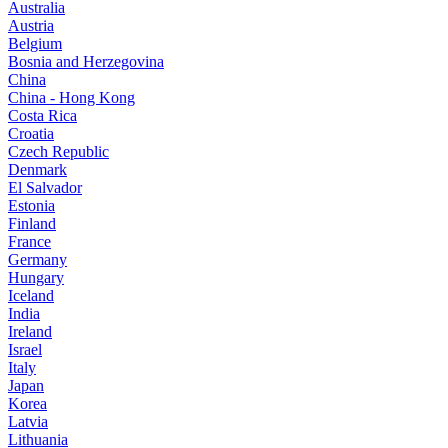
Australia
Austria
Belgium
Bosnia and Herzegovina
China
China - Hong Kong
Costa Rica
Croatia
Czech Republic
Denmark
El Salvador
Estonia
Finland
France
Germany
Hungary
Iceland
India
Ireland
Israel
Italy
Japan
Korea
Latvia
Lithuania