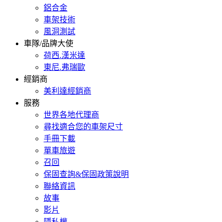
鋁合金
車架技術
風洞測試
車隊/品牌大使
荷西.漢米達
東尼.弗瑞歐
經銷商
美利達經銷商
服務
世界各地代理商
尋找適合您的車架尺寸
手冊下載
單車旅遊
召回
保固查詢&保固政策說明
聯絡資訊
故事
影片
隱私權