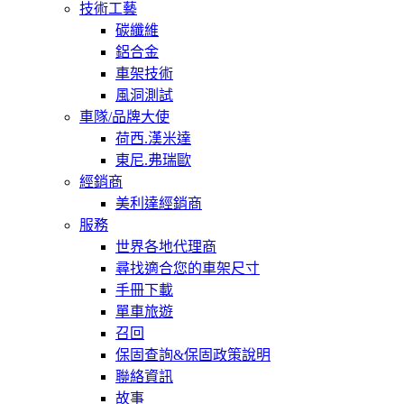
技術工藝
碳纖維
鋁合金
車架技術
風洞測試
車隊/品牌大使
荷西.漢米達
東尼.弗瑞歐
經銷商
美利達經銷商
服務
世界各地代理商
尋找適合您的車架尺寸
手冊下載
單車旅遊
召回
保固查詢&保固政策說明
聯絡資訊
故事