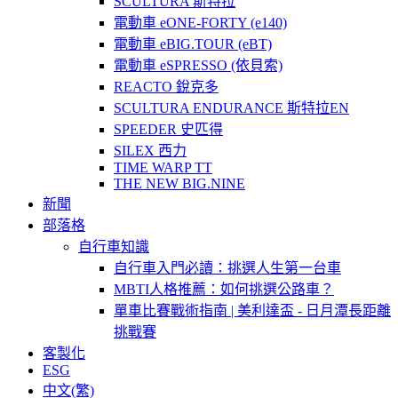
SCULTURA 斯特拉
電動車 eONE-FORTY (e140)
電動車 eBIG.TOUR (eBT)
電動車 eSPRESSO (依貝索)
REACTO 銳克多
SCULTURA ENDURANCE 斯特拉EN
SPEEDER 史匹得
SILEX 西力
TIME WARP TT
THE NEW BIG.NINE
新聞
部落格
自行車知識
自行車入門必讀：挑選人生第一台車
MBTI人格推薦：如何挑選公路車？
單車比賽戰術指南 | 美利達盃 - 日月潭長距離
挑戰賽
客製化
ESG
中文(繁)