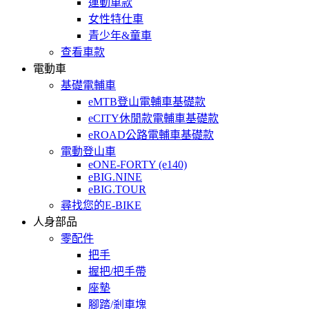
運動車款
女性特仕車
青少年&童車
查看車款
電動車
基礎電輔車
eMTB登山電輔車基礎款
eCITY休閒款電輔車基礎款
eROAD公路電輔車基礎款
電動登山車
eONE-FORTY (e140)
eBIG.NINE
eBIG.TOUR
尋找您的E-BIKE
人身部品
零配件
把手
握把/把手帶
座墊
腳踏/剎車塊