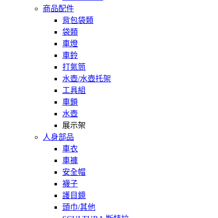
商品配件
背包袋類
袋類
車燈
車鈴
打氣筒
水壺/水壺托架
工具組
車鎖
水壺
展示架
人身部品
車衣
車褲
安全帽
襪子
護目鏡
頭巾/其他