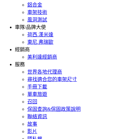
鋁合金
車架技術
風洞測試
車隊/品牌大使
荷西.漢米達
東尼.弗瑞歐
經銷商
美利達經銷商
服務
世界各地代理商
尋找適合您的車架尺寸
手冊下載
單車旅遊
召回
保固查詢&保固政策說明
聯絡資訊
故事
影片
隱私權