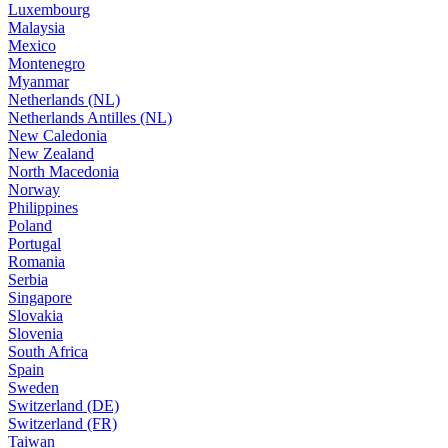
Luxembourg
Malaysia
Mexico
Montenegro
Myanmar
Netherlands (NL)
Netherlands Antilles (NL)
New Caledonia
New Zealand
North Macedonia
Norway
Philippines
Poland
Portugal
Romania
Serbia
Singapore
Slovakia
Slovenia
South Africa
Spain
Sweden
Switzerland (DE)
Switzerland (FR)
Taiwan