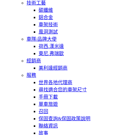
技術工藝
碳纖維
鋁合金
車架技術
風洞測試
車隊/品牌大使
荷西.漢米達
東尼.弗瑞歐
經銷商
美利達經銷商
服務
世界各地代理商
尋找適合您的車架尺寸
手冊下載
單車旅遊
召回
保固查詢&保固政策說明
聯絡資訊
故事