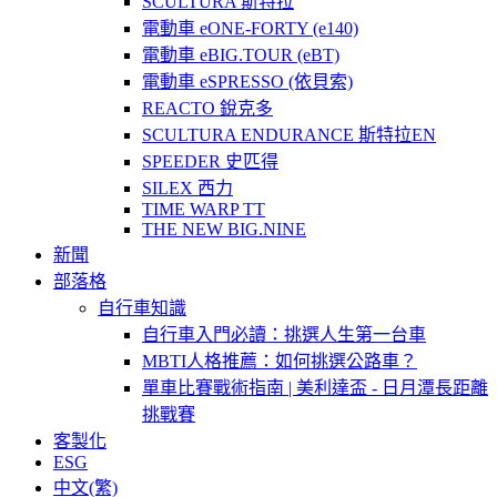
SCULTURA 斯特拉
電動車 eONE-FORTY (e140)
電動車 eBIG.TOUR (eBT)
電動車 eSPRESSO (依貝索)
REACTO 銳克多
SCULTURA ENDURANCE 斯特拉EN
SPEEDER 史匹得
SILEX 西力
TIME WARP TT
THE NEW BIG.NINE
新聞
部落格
自行車知識
自行車入門必讀：挑選人生第一台車
MBTI人格推薦：如何挑選公路車？
單車比賽戰術指南 | 美利達盃 - 日月潭長距離
挑戰賽
客製化
ESG
中文(繁)