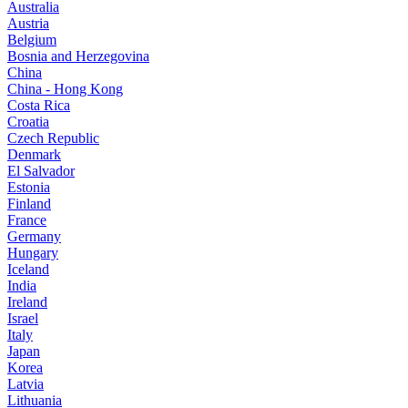
Australia
Austria
Belgium
Bosnia and Herzegovina
China
China - Hong Kong
Costa Rica
Croatia
Czech Republic
Denmark
El Salvador
Estonia
Finland
France
Germany
Hungary
Iceland
India
Ireland
Israel
Italy
Japan
Korea
Latvia
Lithuania