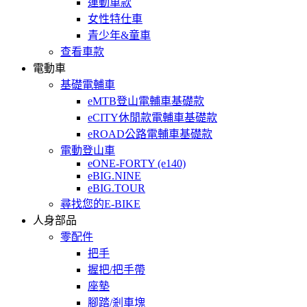
運動車款
女性特仕車
青少年&童車
查看車款
電動車
基礎電輔車
eMTB登山電輔車基礎款
eCITY休閒款電輔車基礎款
eROAD公路電輔車基礎款
電動登山車
eONE-FORTY (e140)
eBIG.NINE
eBIG.TOUR
尋找您的E-BIKE
人身部品
零配件
把手
握把/把手帶
座墊
腳踏/剎車塊