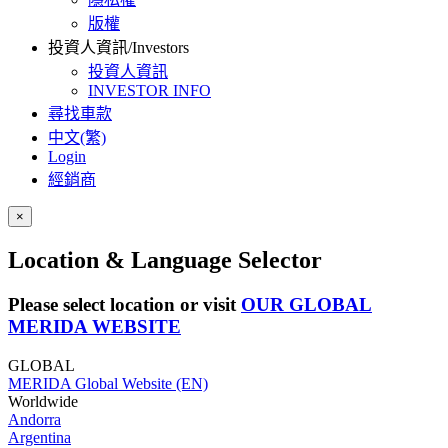
版權
投資人資訊/Investors
投資人資訊
INVESTOR INFO
尋找車款
中文(繁)
Login
經銷商
×
Location & Language Selector
Please select location or visit
OUR GLOBAL
MERIDA WEBSITE
GLOBAL
MERIDA Global Website (EN)
Worldwide
Andorra
Argentina