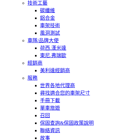
技術工藝
碳纖維
鋁合金
車架技術
風洞測試
車隊/品牌大使
荷西.漢米達
東尼.弗瑞歐
經銷商
美利達經銷商
服務
世界各地代理商
尋找適合您的車架尺寸
手冊下載
單車旅遊
召回
保固查詢&保固政策說明
聯絡資訊
故事