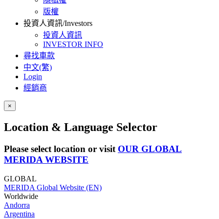
版權
投資人資訊/Investors
投資人資訊
INVESTOR INFO
尋找車款
中文(繁)
Login
經銷商
×
Location & Language Selector
Please select location or visit
OUR GLOBAL
MERIDA WEBSITE
GLOBAL
MERIDA Global Website (EN)
Worldwide
Andorra
Argentina