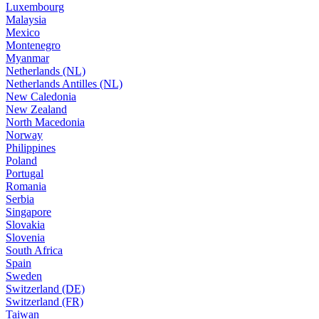
Luxembourg
Malaysia
Mexico
Montenegro
Myanmar
Netherlands (NL)
Netherlands Antilles (NL)
New Caledonia
New Zealand
North Macedonia
Norway
Philippines
Poland
Portugal
Romania
Serbia
Singapore
Slovakia
Slovenia
South Africa
Spain
Sweden
Switzerland (DE)
Switzerland (FR)
Taiwan