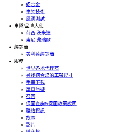
鋁合金
車架技術
風洞測試
車隊/品牌大使
荷西.漢米達
東尼.弗瑞歐
經銷商
美利達經銷商
服務
世界各地代理商
尋找適合您的車架尺寸
手冊下載
單車旅遊
召回
保固查詢&保固政策說明
聯絡資訊
故事
影片
隱私權