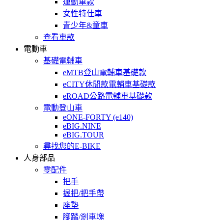
運動車款
女性特仕車
青少年&童車
查看車款
電動車
基礎電輔車
eMTB登山電輔車基礎款
eCITY休閒款電輔車基礎款
eROAD公路電輔車基礎款
電動登山車
eONE-FORTY (e140)
eBIG.NINE
eBIG.TOUR
尋找您的E-BIKE
人身部品
零配件
把手
握把/把手帶
座墊
腳踏/剎車塊