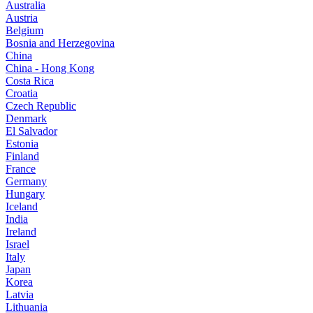
Australia
Austria
Belgium
Bosnia and Herzegovina
China
China - Hong Kong
Costa Rica
Croatia
Czech Republic
Denmark
El Salvador
Estonia
Finland
France
Germany
Hungary
Iceland
India
Ireland
Israel
Italy
Japan
Korea
Latvia
Lithuania