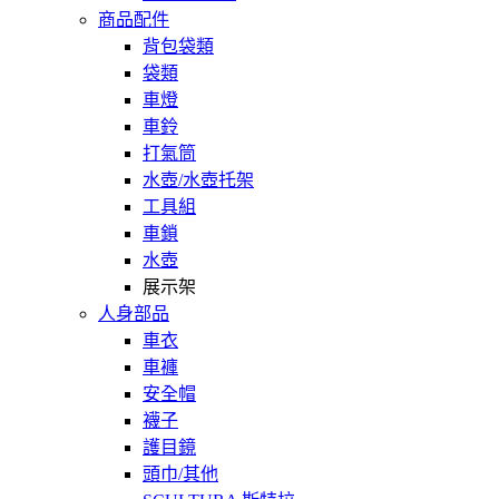
商品配件
背包袋類
袋類
車燈
車鈴
打氣筒
水壺/水壺托架
工具組
車鎖
水壺
展示架
人身部品
車衣
車褲
安全帽
襪子
護目鏡
頭巾/其他