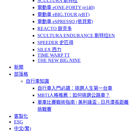
SCULTURA 斯特拉
電動車 eONE-FORTY (e140)
電動車 eBIG.TOUR (eBT)
電動車 eSPRESSO (依貝索)
REACTO 銳克多
SCULTURA ENDURANCE 斯特拉EN
SPEEDER 史匹得
SILEX 西力
TIME WARP TT
THE NEW BIG.NINE
新聞
部落格
自行車知識
自行車入門必讀：挑選人生第一台車
MBTI人格推薦：如何挑選公路車？
單車比賽戰術指南 | 美利達盃 - 日月潭長距離
挑戰賽
客製化
ESG
中文(繁)