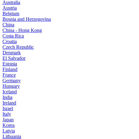
Australia
Austria
Belgium
Bosnia and Herzegovina
China
China - Hong Kong
Costa Rica
Croatia
Czech Republic
Denmark
El Salvador
Estonia
Finland
France
Germany
Hungary
Iceland
India
Ireland
Israel
Italy
Japan
Korea
Latvia
Lithuania