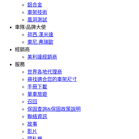
鋁合金
車架技術
風洞測試
車隊/品牌大使
荷西.漢米達
東尼.弗瑞歐
經銷商
美利達經銷商
服務
世界各地代理商
尋找適合您的車架尺寸
手冊下載
單車旅遊
召回
保固查詢&保固政策說明
聯絡資訊
故事
影片
隱私權