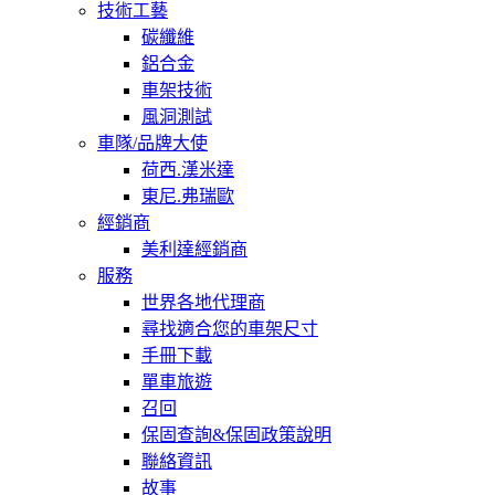
技術工藝
碳纖維
鋁合金
車架技術
風洞測試
車隊/品牌大使
荷西.漢米達
東尼.弗瑞歐
經銷商
美利達經銷商
服務
世界各地代理商
尋找適合您的車架尺寸
手冊下載
單車旅遊
召回
保固查詢&保固政策說明
聯絡資訊
故事