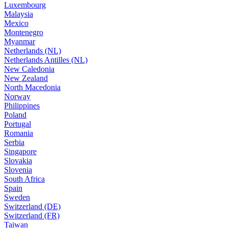
Luxembourg
Malaysia
Mexico
Montenegro
Myanmar
Netherlands (NL)
Netherlands Antilles (NL)
New Caledonia
New Zealand
North Macedonia
Norway
Philippines
Poland
Portugal
Romania
Serbia
Singapore
Slovakia
Slovenia
South Africa
Spain
Sweden
Switzerland (DE)
Switzerland (FR)
Taiwan