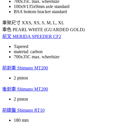
700x35C max. wheelsize
100x9/135x9mm axle standard
BSA bottom bracket standard
車架尺寸
XXS, XS, S, M, L, XL
車色
PEARL WHITE (GUARDED GOLD)
前叉
MERIDA SPEEDER CF2
Tapered
material: carbon
700x35C max. wheelsize
前剎車
Shimano MT200
2 piston
後剎車
Shimano MT200
2 piston
前碟盤
Shimano RT10
180 mm