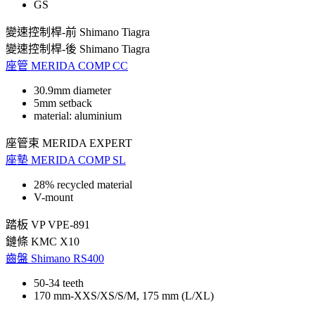
GS
變速控制桿-前
Shimano Tiagra
變速控制桿-後
Shimano Tiagra
座管
MERIDA COMP CC
30.9mm diameter
5mm setback
material: aluminium
座管束
MERIDA EXPERT
座墊
MERIDA COMP SL
28% recycled material
V-mount
踏板
VP VPE-891
鏈條
KMC X10
齒盤
Shimano RS400
50-34 teeth
170 mm-XXS/XS/S/M, 175 mm (L/XL)