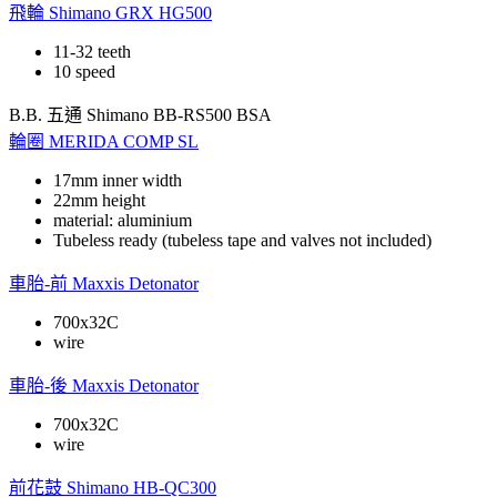
飛輪
Shimano GRX HG500
11-32 teeth
10 speed
B.B. 五通
Shimano BB-RS500 BSA
輪圈
MERIDA COMP SL
17mm inner width
22mm height
material: aluminium
Tubeless ready (tubeless tape and valves not included)
車胎-前
Maxxis Detonator
700x32C
wire
車胎-後
Maxxis Detonator
700x32C
wire
前花鼓
Shimano HB-QC300