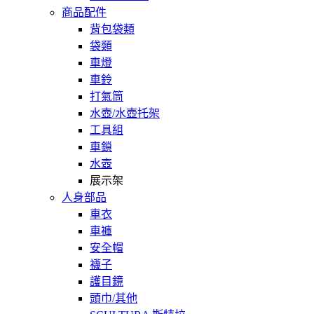
商品配件
背包袋類
袋類
車燈
車鈴
打氣筒
水壺/水壺托架
工具組
車鎖
水壺
展示架
人身部品
車衣
車褲
安全帽
襪子
護目鏡
頭巾/其他