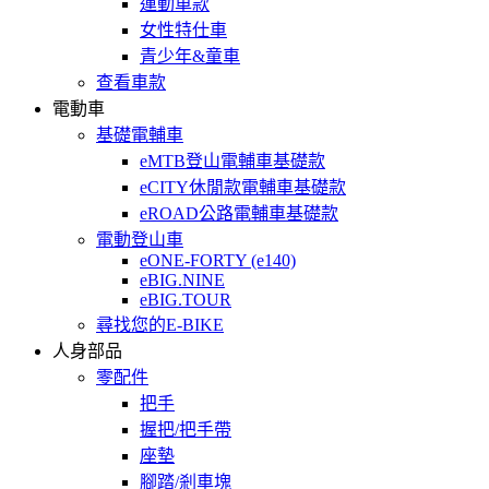
運動車款
女性特仕車
青少年&童車
查看車款
電動車
基礎電輔車
eMTB登山電輔車基礎款
eCITY休閒款電輔車基礎款
eROAD公路電輔車基礎款
電動登山車
eONE-FORTY (e140)
eBIG.NINE
eBIG.TOUR
尋找您的E-BIKE
人身部品
零配件
把手
握把/把手帶
座墊
腳踏/剎車塊