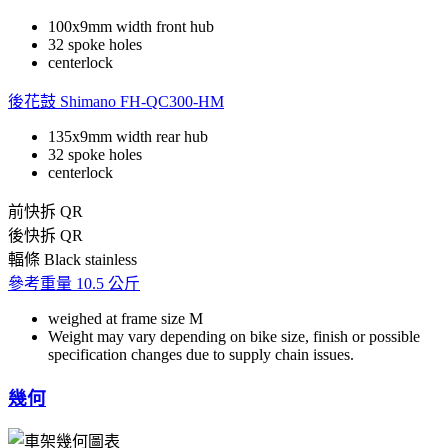
100x9mm width front hub
32 spoke holes
centerlock
後花鼓
Shimano FH-QC300-HM
135x9mm width rear hub
32 spoke holes
centerlock
前快拆
QR
後快拆
QR
輻條
Black stainless
參考重量
10.5 公斤
weighed at frame size M
Weight may vary depending on bike size, finish or possible
specification changes due to supply chain issues.
幾何