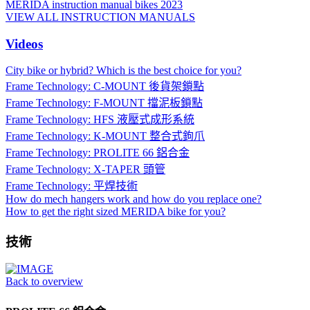
MERIDA instruction manual bikes 2023
VIEW ALL INSTRUCTION MANUALS
Videos
City bike or hybrid? Which is the best choice for you?
Frame Technology: C-MOUNT 後貨架鎖點
Frame Technology: F-MOUNT 擋泥板鎖點
Frame Technology: HFS 液壓式成形系統
Frame Technology: K-MOUNT 整合式鉤爪
Frame Technology: PROLITE 66 鋁合金
Frame Technology: X-TAPER 頭管
Frame Technology: 平焊技術
How do mech hangers work and how do you replace one?
How to get the right sized MERIDA bike for you?
技術
Back to overview