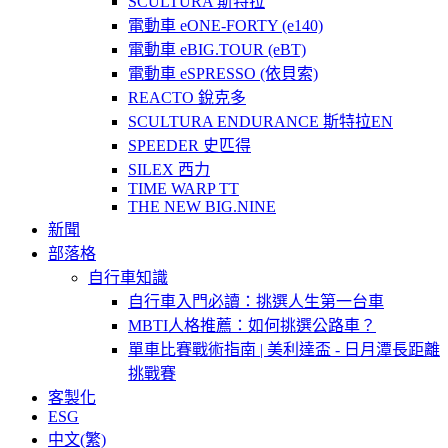
SCULTURA 斯特拉
電動車 eONE-FORTY (e140)
電動車 eBIG.TOUR (eBT)
電動車 eSPRESSO (依貝索)
REACTO 銳克多
SCULTURA ENDURANCE 斯特拉EN
SPEEDER 史匹得
SILEX 西力
TIME WARP TT
THE NEW BIG.NINE
新聞
部落格
自行車知識
自行車入門必讀：挑選人生第一台車
MBTI人格推薦：如何挑選公路車？
單車比賽戰術指南 | 美利達盃 - 日月潭長距離
挑戰賽
客製化
ESG
中文(繁)