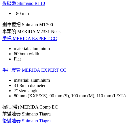
後碟盤
Shimano RT10
180 mm
剎車握把
Shimano MT200
車頭碗
MERIDA M2331 Neck
手把
MERIDA EXPERT CC
material: aluminium
600mm width
Flat
手把豎管
MERIDA EXPERT CC
material: aluminium
31.8mm diameter
7° stem angle
80 mm (XXS/XS), 90 mm (S), 100 mm (M), 110 mm (L/XL)
握把(帶)
MERIDA Comp EC
前變速器
Shimano Tiagra
後變速器
Shimano Tiagra