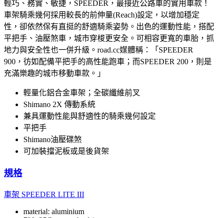
輕巧、務實、敏捷，SPEEDER，最接近公路車的實用車款！
車架騎乘幾何採用較長的前伸量(Reach)設定，以增加穩定
性，卻依然保有直挺的舒適騎乘姿勢。出色的運動性能，搭配
平把手、油壓煞車，城市穿梭更安全。可相容更寬的車胎，抓
地力與安全性也一併升級。road.cc媒體稱：「SPEEDER
900，彷如配備平把手的高性能跑車；而SPEEDER 200，則是
充滿樂趣的城市移動車款。」
輕量化鋁合金車架；全碳纖維前叉
Shimano 2X 傳動系統
兼具運動性能與舒適性的騎乘幾何設定
平把手
Shimano油壓碟煞
可加裝擋泥板或是後貨架
規格
車架
SPEEDER LITE III
material: aluminium