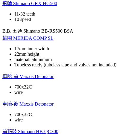
飛輪
Shimano GRX HG500
11-32 teeth
10 speed
B.B. 五通
Shimano BB-RS500 BSA
輪圈
MERIDA COMP SL
17mm inner width
22mm height
material: aluminium
Tubeless ready (tubeless tape and valves not included)
車胎-前
Maxxis Detonator
700x32C
wire
車胎-後
Maxxis Detonator
700x32C
wire
前花鼓
Shimano HB-QC300