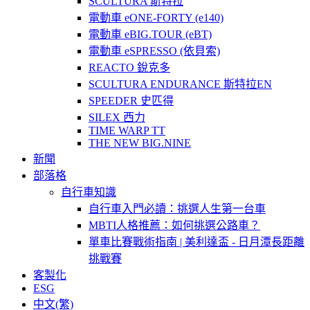
SCULTURA 斯特拉
電動車 eONE-FORTY (e140)
電動車 eBIG.TOUR (eBT)
電動車 eSPRESSO (依貝索)
REACTO 銳克多
SCULTURA ENDURANCE 斯特拉EN
SPEEDER 史匹得
SILEX 西力
TIME WARP TT
THE NEW BIG.NINE
新聞
部落格
自行車知識
自行車入門必讀：挑選人生第一台車
MBTI人格推薦：如何挑選公路車？
單車比賽戰術指南 | 美利達盃 - 日月潭長距離
挑戰賽
客製化
ESG
中文(繁)