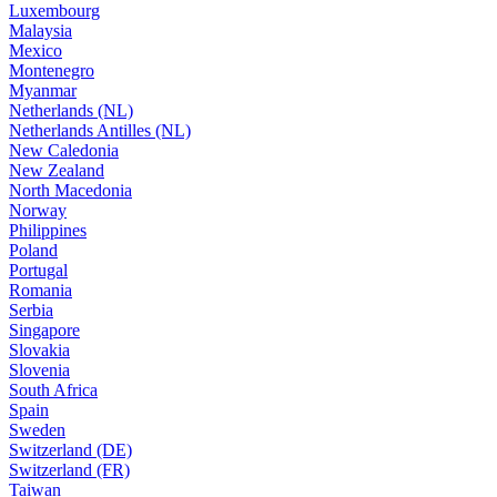
Luxembourg
Malaysia
Mexico
Montenegro
Myanmar
Netherlands (NL)
Netherlands Antilles (NL)
New Caledonia
New Zealand
North Macedonia
Norway
Philippines
Poland
Portugal
Romania
Serbia
Singapore
Slovakia
Slovenia
South Africa
Spain
Sweden
Switzerland (DE)
Switzerland (FR)
Taiwan