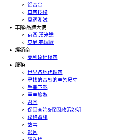
鋁合金
車架技術
風洞測試
車隊/品牌大使
荷西.漢米達
東尼.弗瑞歐
經銷商
美利達經銷商
服務
世界各地代理商
尋找適合您的車架尺寸
手冊下載
單車旅遊
召回
保固查詢&保固政策說明
聯絡資訊
故事
影片
隱私權