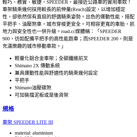
輕巧、務實、敏捷，SPEEDER，最接近公路車的實用車款！
車架騎乘幾何採用較長的前伸量(Reach)設定，以增加穩定
性，卻依然保有直挺的舒適騎乘姿勢。出色的運動性能，搭配
平把手、油壓煞車，城市穿梭更安全。可相容更寬的車胎，抓
地力與安全性也一併升級。road.cc媒體稱：「SPEEDER
900，彷如配備平把手的高性能跑車；而SPEEDER 200，則是
充滿樂趣的城市移動車款。」
輕量化鋁合金車架；全碳纖維前叉
Shimano 2X 傳動系統
兼具運動性能與舒適性的騎乘幾何設定
平把手
Shimano油壓碟煞
可加裝擋泥板或是後貨架
規格
車架
SPEEDER LITE III
material: aluminium