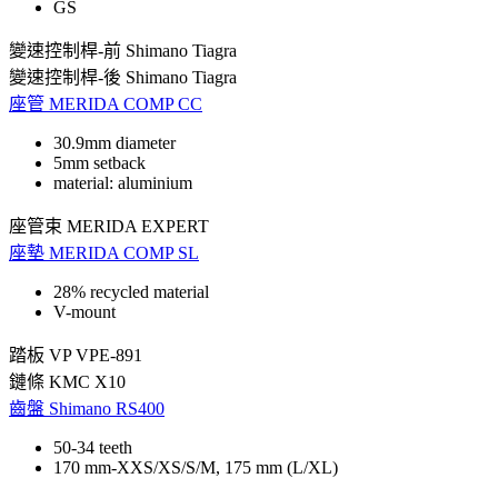
GS
變速控制桿-前
Shimano Tiagra
變速控制桿-後
Shimano Tiagra
座管
MERIDA COMP CC
30.9mm diameter
5mm setback
material: aluminium
座管束
MERIDA EXPERT
座墊
MERIDA COMP SL
28% recycled material
V-mount
踏板
VP VPE-891
鏈條
KMC X10
齒盤
Shimano RS400
50-34 teeth
170 mm-XXS/XS/S/M, 175 mm (L/XL)