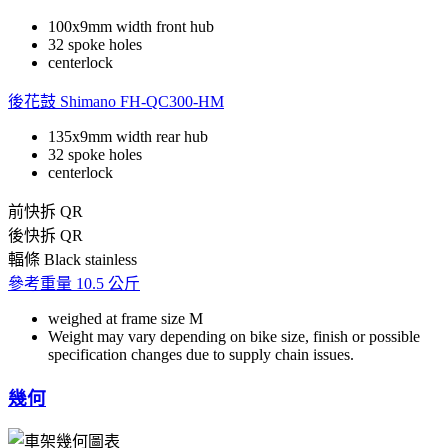
100x9mm width front hub
32 spoke holes
centerlock
後花鼓
Shimano FH-QC300-HM
135x9mm width rear hub
32 spoke holes
centerlock
前快拆
QR
後快拆
QR
輻條
Black stainless
參考重量
10.5 公斤
weighed at frame size M
Weight may vary depending on bike size, finish or possible
specification changes due to supply chain issues.
幾何