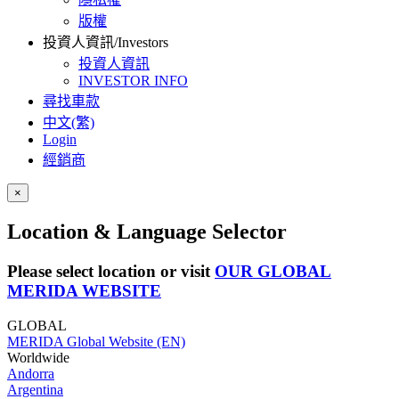
版權
投資人資訊/Investors
投資人資訊
INVESTOR INFO
尋找車款
中文(繁)
Login
經銷商
×
Location & Language Selector
Please select location or visit
OUR GLOBAL
MERIDA WEBSITE
GLOBAL
MERIDA Global Website (EN)
Worldwide
Andorra
Argentina