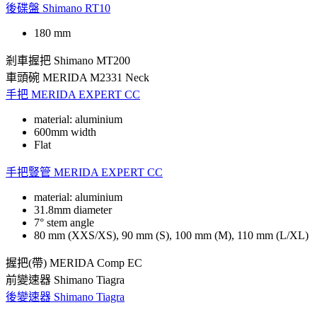
後碟盤
Shimano RT10
180 mm
剎車握把
Shimano MT200
車頭碗
MERIDA M2331 Neck
手把
MERIDA EXPERT CC
material: aluminium
600mm width
Flat
手把豎管
MERIDA EXPERT CC
material: aluminium
31.8mm diameter
7° stem angle
80 mm (XXS/XS), 90 mm (S), 100 mm (M), 110 mm (L/XL)
握把(帶)
MERIDA Comp EC
前變速器
Shimano Tiagra
後變速器
Shimano Tiagra