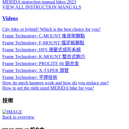
MERIDA instruction manual bikes 2023
VIEW ALL INSTRUCTION MANUALS
Videos
City bike or hybrid? Which is the best choice for you?
Frame Technology: C-MOUNT 後貨架鎖點
Frame Technology: F-MOUNT 擋泥板鎖點
Frame Technology: HFS 液壓式成形系統
Frame Technology: K-MOUNT 整合式鉤爪
Frame Technology: PROLITE 66 鋁合金
Frame Technology: X-TAPER 頭管
Frame Technology: 平焊技術
How do mech hangers work and how do you replace one?
How to get the right sized MERIDA bike for you?
技術
Back to overview