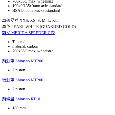
700x35C max. wheelsize
100x9/135x9mm axle standard
BSA bottom bracket standard
車架尺寸
XXS, XS, S, M, L, XL
車色
PEARL WHITE (GUARDED GOLD)
前叉
MERIDA SPEEDER CF2
Tapered
material: carbon
700x35C max. wheelsize
前剎車
Shimano MT200
2 piston
後剎車
Shimano MT200
2 piston
前碟盤
Shimano RT10
180 mm