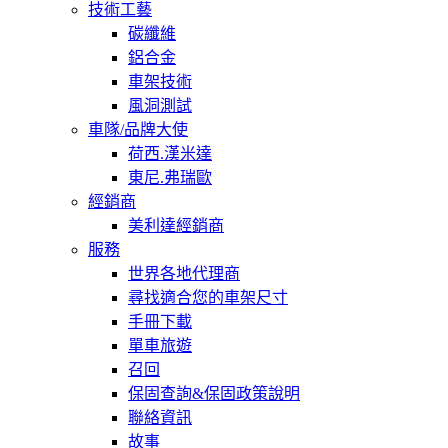
技術工藝
碳纖維
鋁合金
車架技術
風洞測試
車隊/品牌大使
荷西.漢米達
東尼.弗瑞歐
經銷商
美利達經銷商
服務
世界各地代理商
尋找適合您的車架尺寸
手冊下載
單車旅遊
召回
保固查詢&保固政策說明
聯絡資訊
故事