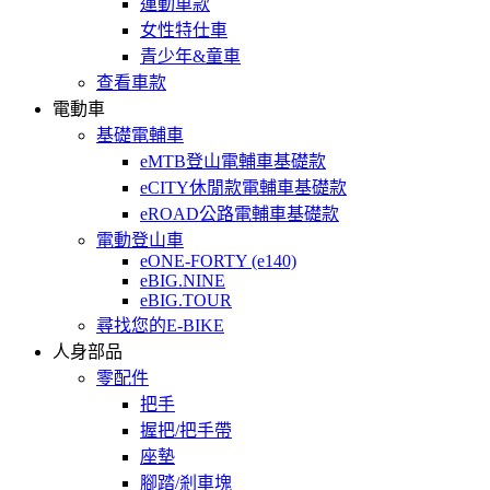
運動車款
女性特仕車
青少年&童車
查看車款
電動車
基礎電輔車
eMTB登山電輔車基礎款
eCITY休閒款電輔車基礎款
eROAD公路電輔車基礎款
電動登山車
eONE-FORTY (e140)
eBIG.NINE
eBIG.TOUR
尋找您的E-BIKE
人身部品
零配件
把手
握把/把手帶
座墊
腳踏/剎車塊