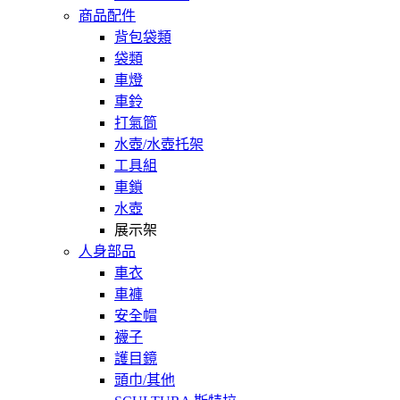
商品配件
背包袋類
袋類
車燈
車鈴
打氣筒
水壺/水壺托架
工具組
車鎖
水壺
展示架
人身部品
車衣
車褲
安全帽
襪子
護目鏡
頭巾/其他