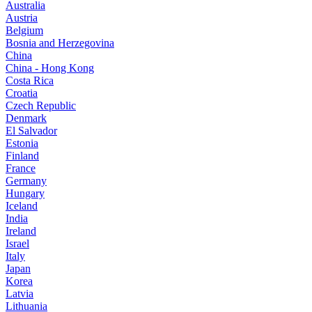
Australia
Austria
Belgium
Bosnia and Herzegovina
China
China - Hong Kong
Costa Rica
Croatia
Czech Republic
Denmark
El Salvador
Estonia
Finland
France
Germany
Hungary
Iceland
India
Ireland
Israel
Italy
Japan
Korea
Latvia
Lithuania