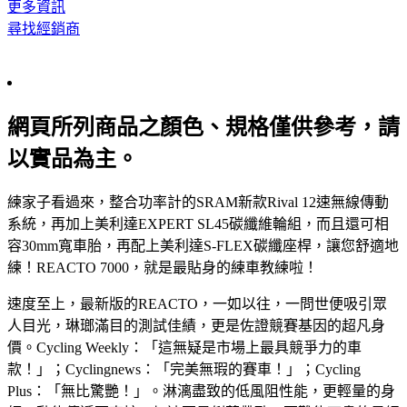
更多資訊
尋找經銷商
網頁所列商品之顏色、規格僅供參考，請
以實品為主。
練家子看過來，整合功率計的SRAM新款Rival 12速無線傳動
系統，再加上美利達EXPERT SL45碳纖維輪組，而且還可相
容30mm寬車胎，再配上美利達S-FLEX碳纖座桿，讓您舒適地
練！REACTO 7000，就是最貼身的練車教練啦！
速度至上，最新版的REACTO，一如以往，一問世便吸引眾
人目光，琳瑯滿目的測試佳績，更是佐證競賽基因的超凡身
價。Cycling Weekly：「這無疑是市場上最具競爭力的車
款！」；Cyclingnews：「完美無瑕的賽車！」；Cycling
Plus：「無比驚艷！」。淋漓盡致的低風阻性能，更輕量的身