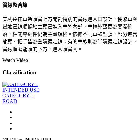
管線整合埠
美利達在車架頭管上方開創特別的管線進入口設計，使煞車與
變速管線順暢地由頭管進入車架內部，車輛外觀更為簡潔俐
落，相關零組件仍為主流規格。依據不同車款型號，部分包含
龍頭、把手皆為全隱藏走線；有的車款則為半隱藏走線設計，
管線順著龍頭的下方，進入頭管內。
Watch Video
Classification
INTENDED USE
CATEGORY 1
ROAD
MERIDA. MORE BIKE.