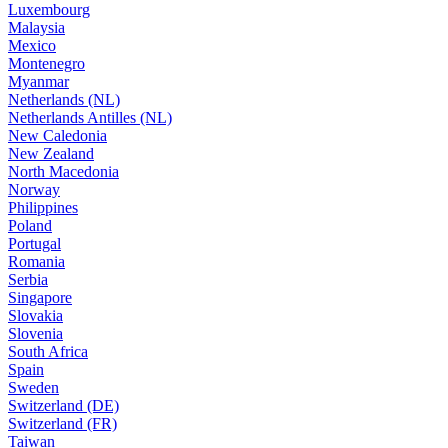
Luxembourg
Malaysia
Mexico
Montenegro
Myanmar
Netherlands (NL)
Netherlands Antilles (NL)
New Caledonia
New Zealand
North Macedonia
Norway
Philippines
Poland
Portugal
Romania
Serbia
Singapore
Slovakia
Slovenia
South Africa
Spain
Sweden
Switzerland (DE)
Switzerland (FR)
Taiwan