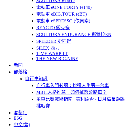
SCULTURA 斯特拉
電動車 eONE-FORTY (e140)
電動車 eBIG.TOUR (eBT)
電動車 eSPRESSO (依貝索)
REACTO 銳克多
SCULTURA ENDURANCE 斯特拉EN
SPEEDER 史匹得
SILEX 西力
TIME WARP TT
THE NEW BIG.NINE
新聞
部落格
自行車知識
自行車入門必讀：挑選人生第一台車
MBTI人格推薦：如何挑選公路車？
單車比賽戰術指南 | 美利達盃 - 日月潭長距離
挑戰賽
客製化
ESG
中文(繁)