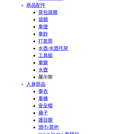
商品配件
背包袋類
袋類
車燈
車鈴
打氣筒
水壺/水壺托架
工具組
車鎖
水壺
展示架
人身部品
車衣
車褲
安全帽
襪子
護目鏡
頭巾/其他