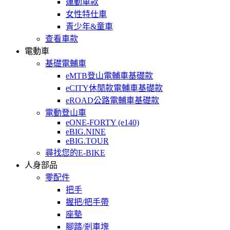
運動車款
女性特仕車
青少年&童車
查看車款
電動車
基礎電輔車
eMTB登山電輔車基礎款
eCITY休閒款電輔車基礎款
eROAD公路電輔車基礎款
電動登山車
eONE-FORTY (e140)
eBIG.NINE
eBIG.TOUR
尋找您的E-BIKE
人身部品
零配件
把手
握把/把手帶
座墊
腳踏/剎車塊