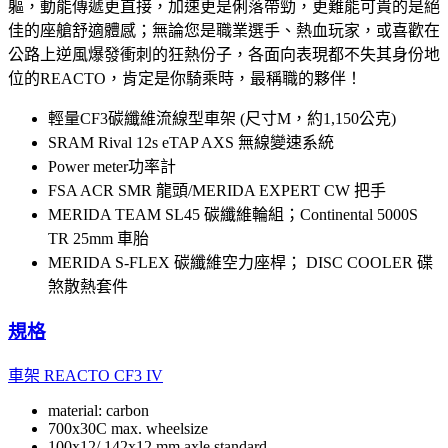
軀，動能傳遞更直接，加速更是俐落帶勁，更難能可貴的是絕
佳的座艙舒適體感；無論您是職業選手、熱血玩家，或喜歡在
公路上逆風爆發衝刺的狂熱份子，各面向表現都不失其身份地
位的REACTO，肯定是你騎乘時，最稱職的夥伴！
輕量CF3碳纖維流線型車架 (尺寸M，約1,150公克)
SRAM Rival 12s eTAP AXS 無線變速系統
Power meter功率計
FSA ACR SMR 龍頭/MERIDA EXPERT CW 把手
MERIDA TEAM SL45 碳纖維輪組；Continental 5000S
TR 25mm 車胎
MERIDA S-FLEX 碳纖維空力座桿； DISC COOLER 碟
煞散熱套件
規格
車架
REACTO CF3 IV
material: carbon
700x30C max. wheelsize
100x12/ 142x12 mm axle standard