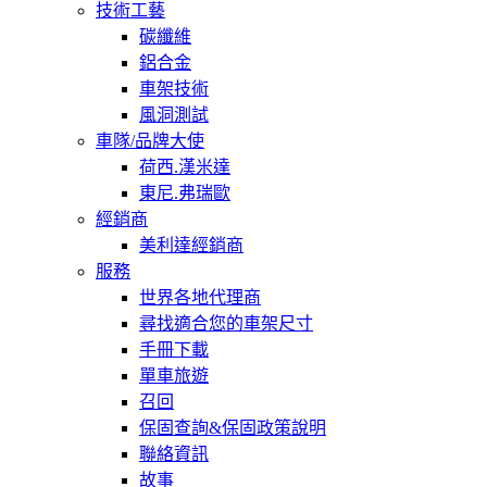
技術工藝
碳纖維
鋁合金
車架技術
風洞測試
車隊/品牌大使
荷西.漢米達
東尼.弗瑞歐
經銷商
美利達經銷商
服務
世界各地代理商
尋找適合您的車架尺寸
手冊下載
單車旅遊
召回
保固查詢&保固政策說明
聯絡資訊
故事