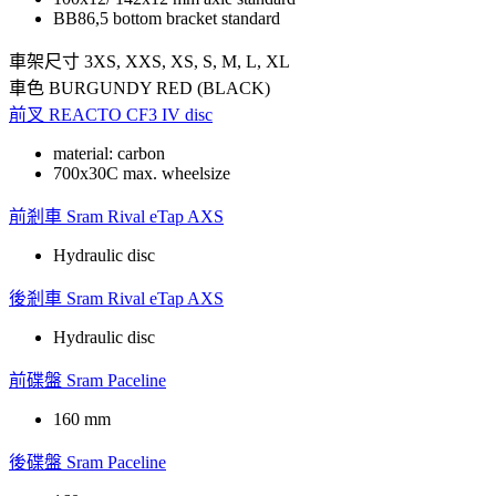
BB86,5 bottom bracket standard
車架尺寸
3XS, XXS, XS, S, M, L, XL
車色
BURGUNDY RED (BLACK)
前叉
REACTO CF3 IV disc
material: carbon
700x30C max. wheelsize
前剎車
Sram Rival eTap AXS
Hydraulic disc
後剎車
Sram Rival eTap AXS
Hydraulic disc
前碟盤
Sram Paceline
160 mm
後碟盤
Sram Paceline