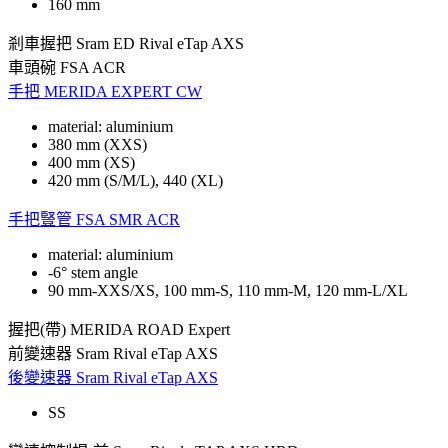
160 mm
剎車握把
Sram ED Rival eTap AXS
車頭碗
FSA ACR
手把
MERIDA EXPERT CW
material: aluminium
380 mm (XXS)
400 mm (XS)
420 mm (S/M/L), 440 (XL)
手把豎管
FSA SMR ACR
material: aluminium
-6° stem angle
90 mm-XXS/XS, 100 mm-S, 110 mm-M, 120 mm-L/XL
握把(帶)
MERIDA ROAD Expert
前變速器
Sram Rival eTap AXS
後變速器
Sram Rival eTap AXS
SS