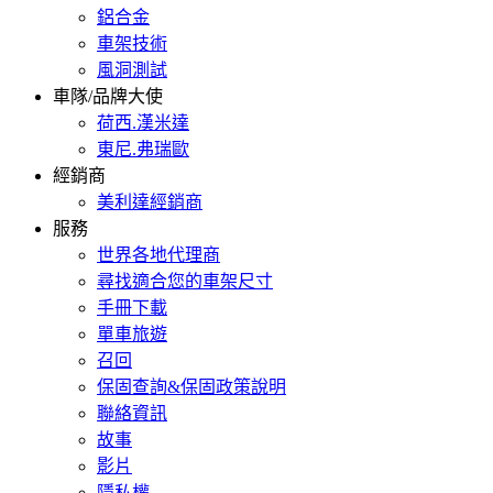
鋁合金
車架技術
風洞測試
車隊/品牌大使
荷西.漢米達
東尼.弗瑞歐
經銷商
美利達經銷商
服務
世界各地代理商
尋找適合您的車架尺寸
手冊下載
單車旅遊
召回
保固查詢&保固政策說明
聯絡資訊
故事
影片
隱私權