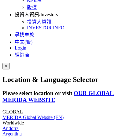
版權
投資人資訊/Investors
投資人資訊
INVESTOR INFO
尋找車款
中文(繁)
Login
經銷商
×
Location & Language Selector
Please select location or visit
OUR GLOBAL
MERIDA WEBSITE
GLOBAL
MERIDA Global Website (EN)
Worldwide
Andorra
Argentina