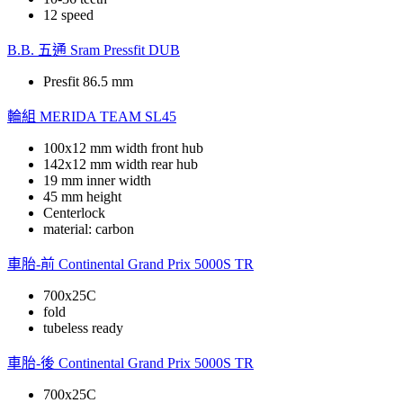
12 speed
B.B. 五通
Sram Pressfit DUB
Presfit 86.5 mm
輪組
MERIDA TEAM SL45
100x12 mm width front hub
142x12 mm width rear hub
19 mm inner width
45 mm height
Centerlock
material: carbon
車胎-前
Continental Grand Prix 5000S TR
700x25C
fold
tubeless ready
車胎-後
Continental Grand Prix 5000S TR
700x25C