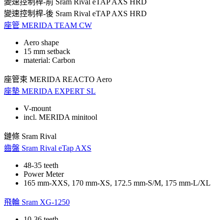
變速控制桿-前
Sram Rival eTAP AXS HRD
變速控制桿-後
Sram Rival eTAP AXS HRD
座管
MERIDA TEAM CW
Aero shape
15 mm setback
material: Carbon
座管束
MERIDA REACTO Aero
座墊
MERIDA EXPERT SL
V-mount
incl. MERIDA minitool
鏈條
Sram Rival
齒盤
Sram Rival eTap AXS
48-35 teeth
Power Meter
165 mm-XXS, 170 mm-XS, 172.5 mm-S/M, 175 mm-L/XL
飛輪
Sram XG-1250
10-36 teeth