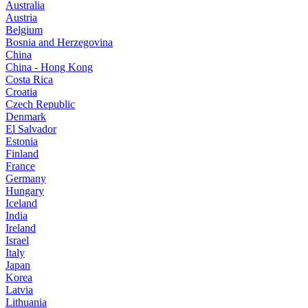
Australia
Austria
Belgium
Bosnia and Herzegovina
China
China - Hong Kong
Costa Rica
Croatia
Czech Republic
Denmark
El Salvador
Estonia
Finland
France
Germany
Hungary
Iceland
India
Ireland
Israel
Italy
Japan
Korea
Latvia
Lithuania