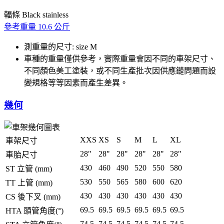
輻條
Black stainless
參考重量
10.6 公斤
測重量的尺寸: size M
車種的重量僅供參考，實際重量會因不同的車架尺寸、
不同顏色美工塗裝，或不同生產批次因供應鏈問題而設
變規格等等因素而產生差異。
幾何
XXS
XS
S
M
L
XL
車架尺寸
28"
28"
28"
28"
28"
28"
車胎尺寸
430
460
490
520
550
580
ST 立管 (mm)
530
550
565
580
600
620
TT 上管 (mm)
430
430
430
430
430
430
CS 後下叉 (mm)
69.5
69.5
69.5
69.5
69.5
69.5
HTA 頭管角度(°)
74.5
74.5
74.5
74.5
74.5
74.5