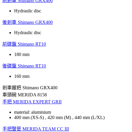
前剎車
Shimano GRX400
Hydraulic disc
後剎車
Shimano GRX400
Hydraulic disc
前碟盤
Shimano RT10
180 mm
後碟盤
Shimano RT10
160 mm
剎車握把
Shimano GRX400
車頭碗
MERIDA 8158
手把
MERIDA EXPERT GRII
material: aluminium
400 mm (XS-S) , 420 mm (M) , 440 mm (L/XL)
手把豎管
MERIDA TEAM CC III