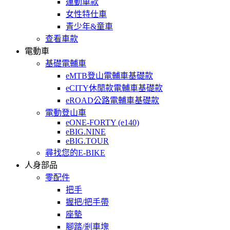
運動車款
女性特仕車
青少年&童車
查看車款
電動車
基礎電輔車
eMTB登山電輔車基礎款
eCITY休閒款電輔車基礎款
eROAD公路電輔車基礎款
電動登山車
eONE-FORTY (e140)
eBIG.NINE
eBIG.TOUR
尋找您的E-BIKE
人身部品
零配件
把手
握把/把手帶
座墊
腳踏/剎車塊