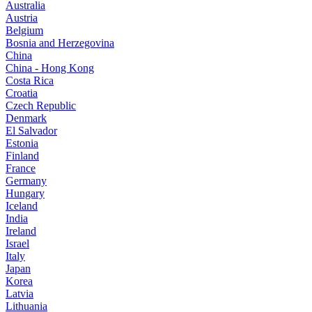
Australia
Austria
Belgium
Bosnia and Herzegovina
China
China - Hong Kong
Costa Rica
Croatia
Czech Republic
Denmark
El Salvador
Estonia
Finland
France
Germany
Hungary
Iceland
India
Ireland
Israel
Italy
Japan
Korea
Latvia
Lithuania