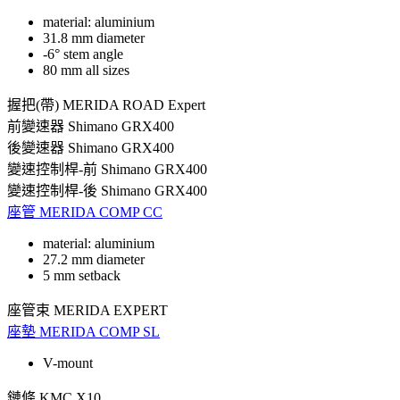
material: aluminium
31.8 mm diameter
-6° stem angle
80 mm all sizes
握把(帶)
MERIDA ROAD Expert
前變速器
Shimano GRX400
後變速器
Shimano GRX400
變速控制桿-前
Shimano GRX400
變速控制桿-後
Shimano GRX400
座管
MERIDA COMP CC
material: aluminium
27.2 mm diameter
5 mm setback
座管束
MERIDA EXPERT
座墊
MERIDA COMP SL
V-mount
鏈條
KMC X10