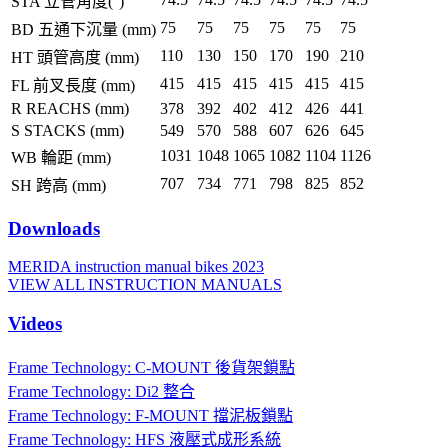
STA 立管角度(°)
75
75
75
75
75
75
BD 五通下沉量 (mm)
110
130
150
170
190
210
HT 頭管高度 (mm)
415
415
415
415
415
415
FL 前叉長度 (mm)
R REACHS (mm)
378
392
402
412
426
441
S STACKS (mm)
549
570
588
607
626
645
1031
1048
1065
1082
1104
1126
WB 輪距 (mm)
707
734
771
798
825
852
SH 跨高 (mm)
Downloads
MERIDA instruction manual bikes 2023
VIEW ALL INSTRUCTION MANUALS
Videos
Frame Technology: C-MOUNT 後貨架鎖點
Frame Technology: Di2 整合
Frame Technology: F-MOUNT 擋泥板鎖點
Frame Technology: HFS 液壓式成形系統