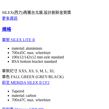
SILEX(西力)再獲台北展.設計創新金質獎
更多資訊
規格
車架
SILEX LITE II
material: aluminium
700x45C max. wheelsize
100x12/142x12 mm axle standard
BSA bottom bracket standard
車架尺寸
XXS, XS, S, M, L, XL
車色
FALL GREEN (GREY/BLACK)
前叉
MERIDA SILEX II CF2
Tapered
material: carbon
700x47C max. wheelsize