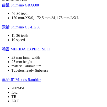
齒盤
Shimano GRX600
46-30 teeth
170 mm-XS/S, 172,5 mm-M, 175 mm-L/XL
飛輪
Shimano CS-HG50
11-36 teeth
10 speed
輪圈
MERIDA EXPERT SL II
23 mm inner width
25 mm height
material: aluminium
Tubeless ready (tubeless
車胎-前
Maxxis Rambler
700x45C
fold
TR
EXO