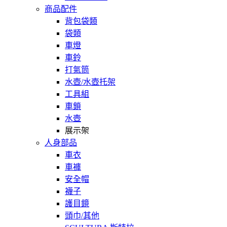
商品配件
背包袋類
袋類
車燈
車鈴
打氣筒
水壺/水壺托架
工具組
車鎖
水壺
展示架
人身部品
車衣
車褲
安全帽
襪子
護目鏡
頭巾/其他