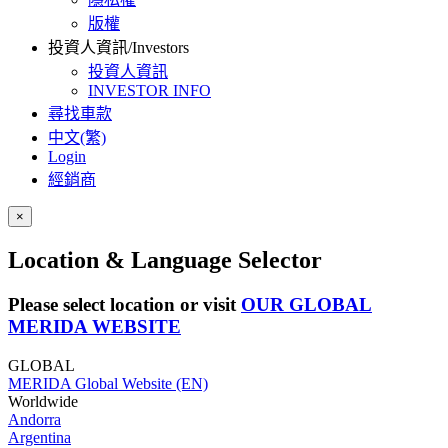
版權
投資人資訊/Investors
投資人資訊
INVESTOR INFO
尋找車款
中文(繁)
Login
經銷商
×
Location & Language Selector
Please select location or visit
OUR GLOBAL
MERIDA WEBSITE
GLOBAL
MERIDA Global Website (EN)
Worldwide
Andorra
Argentina