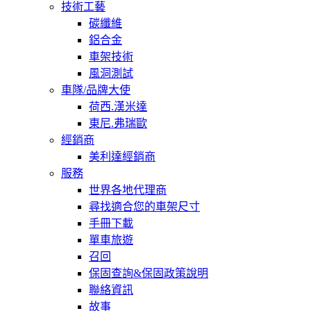
技術工藝
碳纖維
鋁合金
車架技術
風洞測試
車隊/品牌大使
荷西.漢米達
東尼.弗瑞歐
經銷商
美利達經銷商
服務
世界各地代理商
尋找適合您的車架尺寸
手冊下載
單車旅遊
召回
保固查詢&保固政策說明
聯絡資訊
故事