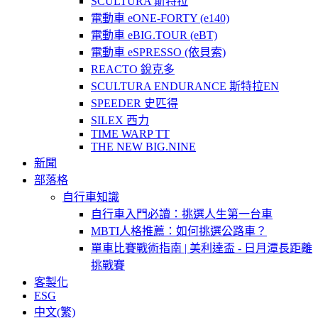
SCULTURA 斯特拉
電動車 eONE-FORTY (e140)
電動車 eBIG.TOUR (eBT)
電動車 eSPRESSO (依貝索)
REACTO 銳克多
SCULTURA ENDURANCE 斯特拉EN
SPEEDER 史匹得
SILEX 西力
TIME WARP TT
THE NEW BIG.NINE
新聞
部落格
自行車知識
自行車入門必讀：挑選人生第一台車
MBTI人格推薦：如何挑選公路車？
單車比賽戰術指南 | 美利達盃 - 日月潭長距離
挑戰賽
客製化
ESG
中文(繁)