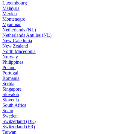
Luxembourg
Malaysia
Mexico
Montenegro
Myanmar
Netherlands (NL)
Netherlands Antilles (NL)
New Caledonia
New Zealand
North Macedonia
Norway
Philippines
Poland
Portugal
Romania
Serbia
Singapore
Slovakia
Slovenia
South Africa
Spain
Sweden
Switzerland (DE)
Switzerland (FR)
Taiwan