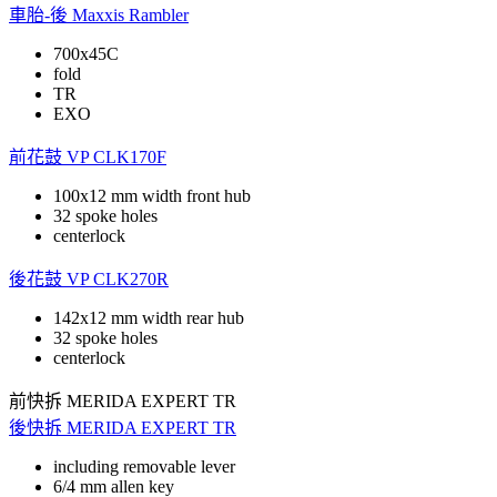
車胎-後
Maxxis Rambler
700x45C
fold
TR
EXO
前花鼓
VP CLK170F
100x12 mm width front hub
32 spoke holes
centerlock
後花鼓
VP CLK270R
142x12 mm width rear hub
32 spoke holes
centerlock
前快拆
MERIDA EXPERT TR
後快拆
MERIDA EXPERT TR
including removable lever
6/4 mm allen key