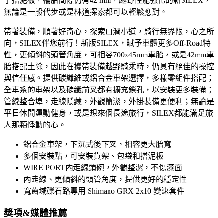
了擋泥板，輪胎間隙仍有42 mm，越野性能強化的新SILEX，
無論是一般代步或是林道探索都可以輕鬆應對。
帶著裝備，順著好奇心，探索山澗小道，騎行無界限，心之所
向，SILEX伴您前行！新版SILEX，賦予車體更多Off-Road特
性，更傾斜的頭管角度，可相容700x45mm車胎，或是42mm車
胎搭配土除，因此在攜帶裝備越野騎乘時，仍具有絕佳的操控
與信任感。提供碳纖維或鋁合金車架選擇，多樣零組件搭配；
全車系的車架以及碳纖前叉都有擴充鎖孔，以安裝更多裝備；
管線整合埠，走線隱藏，外觀簡潔，外掛裝備更便利；無論是
平日休閒運動健身，或是想來個長途旅行，SILEX都能滿足旅
人那顆悸動的心。
鋁合金車架，下沉式後下叉，相容更大胎寬
多個安裝點，可安裝貨架、包袋和擋泥板
WIRE PORT內走線頭碗，外觀整潔，不傷漆面
內走線、更傾斜的頭管角度，提供更好的穩定性
寬齒域礫石路專用 Shimano GRX 2x10 變速套件
獎項&媒體推薦