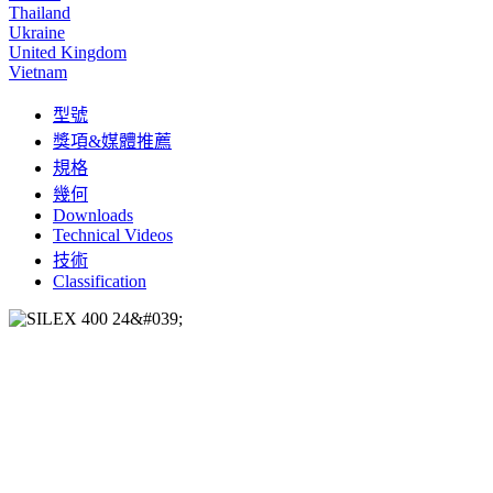
Thailand
Ukraine
United Kingdom
Vietnam
型號
獎項&媒體推薦
規格
幾何
Downloads
Technical Videos
技術
Classification