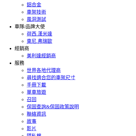
鋁合金
車架技術
風洞測試
車隊/品牌大使
荷西.漢米達
東尼.弗瑞歐
經銷商
美利達經銷商
服務
世界各地代理商
尋找適合您的車架尺寸
手冊下載
單車旅遊
召回
保固查詢&保固政策說明
聯絡資訊
故事
影片
隱私權