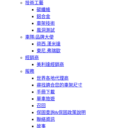
技術工藝
碳纖維
鋁合金
車架技術
風洞測試
車隊/品牌大使
荷西.漢米達
東尼.弗瑞歐
經銷商
美利達經銷商
服務
世界各地代理商
尋找適合您的車架尺寸
手冊下載
單車旅遊
召回
保固查詢&保固政策說明
聯絡資訊
故事