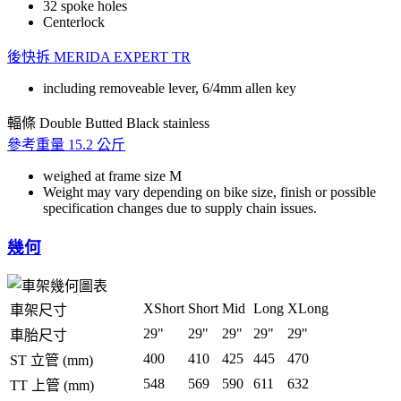
32 spoke holes
Centerlock
後快拆
MERIDA EXPERT TR
including removeable lever, 6/4mm allen key
輻條
Double Butted Black stainless
參考重量
15.2 公斤
weighed at frame size M
Weight may vary depending on bike size, finish or possible
specification changes due to supply chain issues.
幾何
XShort
Short
Mid
Long
XLong
車架尺寸
29"
29"
29"
29"
29"
車胎尺寸
400
410
425
445
470
ST 立管 (mm)
548
569
590
611
632
TT 上管 (mm)