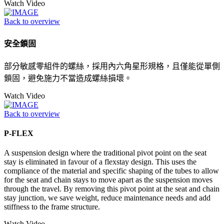
Watch Video
Back to overview
安全鎖固
部分敏感零組件的螺絲，採用內六角星形規格，且僅能從單側
鎖固，避免施力不當造成螺絲損壞。
Watch Video
Back to overview
P-FLEX
A suspension design where the traditional pivot point on the seat
stay is eliminated in favour of a flexstay design. This uses the
compliance of the material and specific shaping of the tubes to allow
for the seat and chain stays to move apart as the suspension moves
through the travel. By removing this pivot point at the seat and chain
stay junction, we save weight, reduce maintenance needs and add
stiffness to the frame structure.
Watch Video