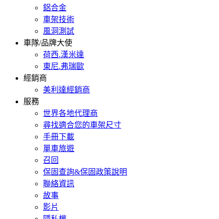
鋁合金
車架技術
風洞測試
車隊/品牌大使
荷西.漢米達
東尼.弗瑞歐
經銷商
美利達經銷商
服務
世界各地代理商
尋找適合您的車架尺寸
手冊下載
單車旅遊
召回
保固查詢&保固政策說明
聯絡資訊
故事
影片
隱私權