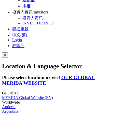
版權
投資人資訊/Investors
投資人資訊
INVESTOR INFO
尋找車款
中文(繁)
Login
經銷商
×
Location & Language Selector
Please select location or visit
OUR GLOBAL
MERIDA WEBSITE
GLOBAL
MERIDA Global Website (EN)
Worldwide
Andorra
Argentina