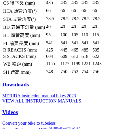
435
435
435
435
435
CS 後下叉 (mm)
66
66
66
66
66
HTA 頭管角度(°)
78.5
78.5
78.5
78.5
78.5
STA 立管角度(°)
40
40
40
40
40
BD 五通下沉量 (mm)
95
100
105
110
115
HT 頭管高度 (mm)
541
541
541
541
541
FL 前叉長度 (mm)
R REACHS (mm)
425
445
465
485
505
S STACKS (mm)
604
609
613
618
622
1155
1177
1199
1221
1243
WB 輪距 (mm)
748
750
752
754
756
SH 跨高 (mm)
Downloads
MERIDA instruction manual bikes 2023
VIEW ALL INSTRUCTION MANUALS
Videos
Convert your bike to tubeless