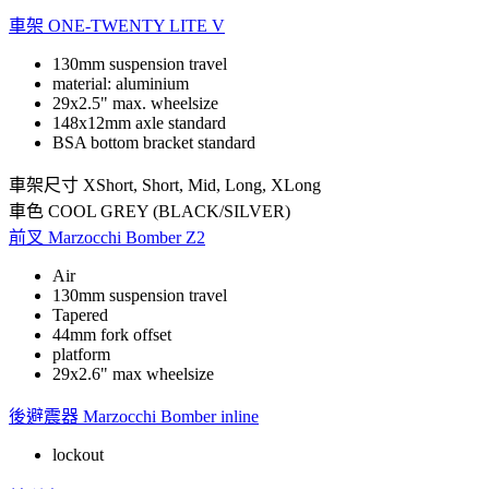
車架
ONE-TWENTY LITE V
130mm suspension travel
material: aluminium
29x2.5" max. wheelsize
148x12mm axle standard
BSA bottom bracket standard
車架尺寸
XShort, Short, Mid, Long, XLong
車色
COOL GREY (BLACK/SILVER)
前叉
Marzocchi Bomber Z2
Air
130mm suspension travel
Tapered
44mm fork offset
platform
29x2.6" max wheelsize
後避震器
Marzocchi Bomber inline
lockout