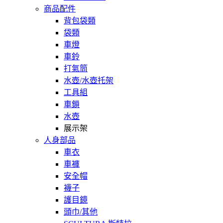
商品配件
背包袋類
袋類
車燈
車鈴
打氣筒
水壺/水壺托架
工具組
車鎖
水壺
展示架
人身部品
車衣
車褲
安全帽
襪子
護目鏡
頭巾/其他