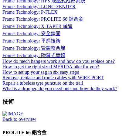
Frame Technology: HFS 液壓式成形系統
Frame Technology: LONG FENDER
Frame Technology: P-FLEX
Frame Technology: PROLITE 66 鋁合金
Frame Technology: X-TAPER 頭管
Frame Technology: 安全鎖固
Frame Technology: 平焊技術
Frame Technology: 管線整合埠
Frame Technology: 隱藏式管線
How do mech hangers work and how do you replace one?
How to get the right sized MERIDA bike for you?
How to set up your sag in six easy steps
Remove, replace and route cables with WIRE PORT
Repair a tubeless tyre puncture on the trail
What is a dropper, do you need one and how do they work?
技術
Back to overview
PROLITE 66 鋁合金