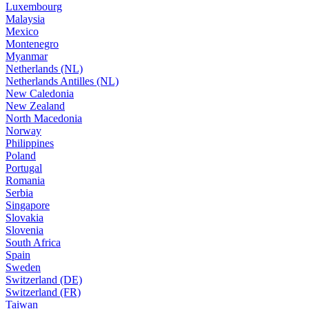
Luxembourg
Malaysia
Mexico
Montenegro
Myanmar
Netherlands (NL)
Netherlands Antilles (NL)
New Caledonia
New Zealand
North Macedonia
Norway
Philippines
Poland
Portugal
Romania
Serbia
Singapore
Slovakia
Slovenia
South Africa
Spain
Sweden
Switzerland (DE)
Switzerland (FR)
Taiwan