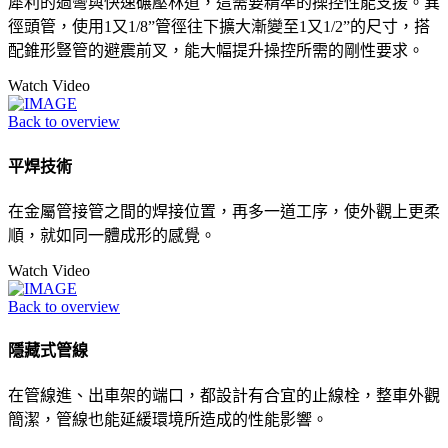
犀利的過彎與快速碾壓林道，這需要精準的操控性能支援。異
徑頭管，使用1又1/8”管徑往下擴大漸變至1又1/2”的尺寸，搭
配錐形豎管的避震前叉，能大幅提升操控所需的剛性要求。
Watch Video
Back to overview
平焊技術
在金屬管接管之間的焊接位置，再多一道工序，使外觀上更柔
順，就如同一體成形的感覺。
Watch Video
Back to overview
隱藏式管線
在管線進、出車架的端口，都設計有合宜的止線栓，整車外觀
簡潔，管線也能延緩環境所造成的性能影響。