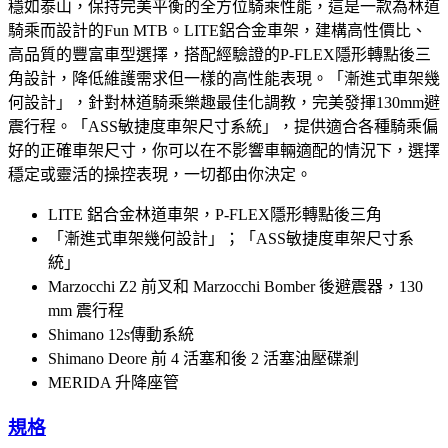
穩如泰山，保持完美平衡的全方位騎乘性能，這是一款為林道
騎乘而設計的Fun MTB。LITE鋁合金車架，建構高性價比、
高品質的豐富車型選擇，搭配經驗證的P-FLEX隱形轉點後三
角設計，降低維護需求但一樣的高性能表現。「漸進式車架幾
何設計」，針對林道騎乘樂趣最佳化調教，完美發揮130mm避
震行程。「ASS敏捷度車架尺寸系統」，提供適合各種騎乘偏
好的正確車架尺寸，你可以在不影響車輛適配的情況下，選擇
穩定或靈活的操控表現，一切都由你決定。
LITE 鋁合金林道車架，P-FLEX隱形轉點後三角
「漸進式車架幾何設計」；「ASS敏捷度車架尺寸系
統」
Marzocchi Z2 前叉和 Marzocchi Bomber 後避震器，130
mm 震行程
Shimano 12s傳動系統
Shimano Deore 前 4 活塞和後 2 活塞油壓碟剎
MERIDA 升降座管
規格