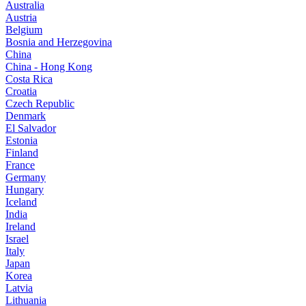
Australia
Austria
Belgium
Bosnia and Herzegovina
China
China - Hong Kong
Costa Rica
Croatia
Czech Republic
Denmark
El Salvador
Estonia
Finland
France
Germany
Hungary
Iceland
India
Ireland
Israel
Italy
Japan
Korea
Latvia
Lithuania