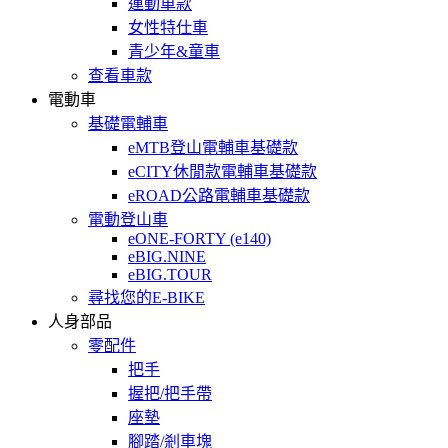
運動車款
女性特仕車
青少年&童車
查看車款
電動車
基礎電輔車
eMTB登山電輔車基礎款
eCITY休閒款電輔車基礎款
eROAD公路電輔車基礎款
電動登山車
eONE-FORTY (e140)
eBIG.NINE
eBIG.TOUR
尋找您的E-BIKE
人身部品
零配件
把手
握把/把手帶
座墊
腳踏/剎車塊