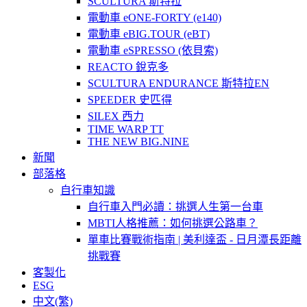
SCULTURA 斯特拉
電動車 eONE-FORTY (e140)
電動車 eBIG.TOUR (eBT)
電動車 eSPRESSO (依貝索)
REACTO 銳克多
SCULTURA ENDURANCE 斯特拉EN
SPEEDER 史匹得
SILEX 西力
TIME WARP TT
THE NEW BIG.NINE
新聞
部落格
自行車知識
自行車入門必讀：挑選人生第一台車
MBTI人格推薦：如何挑選公路車？
單車比賽戰術指南 | 美利達盃 - 日月潭長距離
挑戰賽
客製化
ESG
中文(繁)