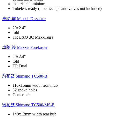
material: aluminium
Tubeless ready (tubeless tape and valves not included)
車胎-前
Maxxis Dissector
29x2.4"
fold
TR EXO 3C MaxxTerra
車胎-後
Maxxis Forekaster
29x2.4"
fold
TR Dual
前花鼓
Shimano TC500-B
110x15mm width front hub
32 spoke holes
Centerlock
後花鼓
Shimano TC500-MS-B
148x12mm width rear hub