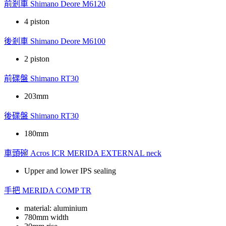
前剎車
Shimano Deore M6120
4 piston
後剎車
Shimano Deore M6100
2 piston
前碟盤
Shimano RT30
203mm
後碟盤
Shimano RT30
180mm
車頭碗
Acros ICR MERIDA EXTERNAL neck
Upper and lower IPS sealing
手把
MERIDA COMP TR
material: aluminium
780mm width