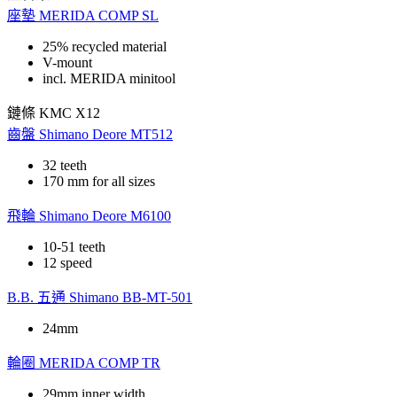
座墊
MERIDA COMP SL
25% recycled material
V-mount
incl. MERIDA minitool
鏈條
KMC X12
齒盤
Shimano Deore MT512
32 teeth
170 mm for all sizes
飛輪
Shimano Deore M6100
10-51 teeth
12 speed
B.B. 五通
Shimano BB-MT-501
24mm
輪圈
MERIDA COMP TR
29mm inner width