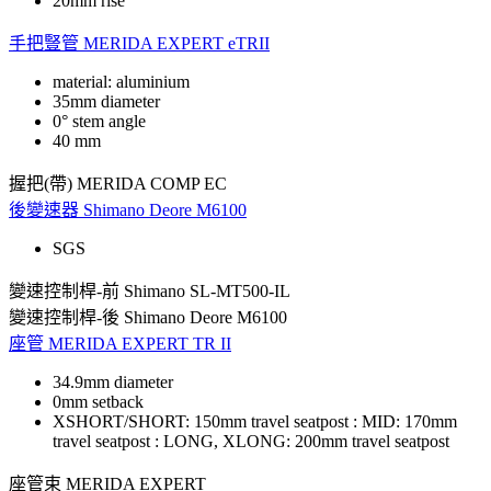
20mm rise
手把豎管
MERIDA EXPERT eTRII
material: aluminium
35mm diameter
0° stem angle
40 mm
握把(帶)
MERIDA COMP EC
後變速器
Shimano Deore M6100
SGS
變速控制桿-前
Shimano SL-MT500-IL
變速控制桿-後
Shimano Deore M6100
座管
MERIDA EXPERT TR II
34.9mm diameter
0mm setback
XSHORT/SHORT: 150mm travel seatpost : MID: 170mm
travel seatpost : LONG, XLONG: 200mm travel seatpost
座管束
MERIDA EXPERT