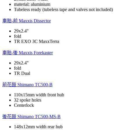
material: aluminium
Tubeless ready (tubeless tape and valves not included)
車胎-前
Maxxis Dissector
29x2.4"
fold
TR EXO 3C MaxxTerra
車胎-後
Maxxis Forekaster
29x2.4"
fold
TR Dual
前花鼓
Shimano TC500-B
110x15mm width front hub
32 spoke holes
Centerlock
後花鼓
Shimano TC500-MS-B
148x12mm width rear hub