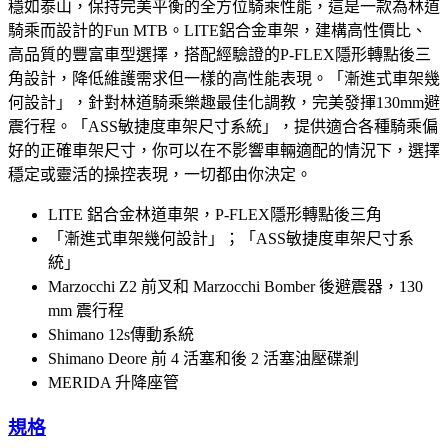
穩如泰山，保持完美平衡的全方位騎乘性能，這是一款為林道
騎乘而設計的Fun MTB。LITE鋁合金車架，建構高性價比、
高品質的豐富車型選擇，搭配經驗證的P-FLEX隱形轉點後三
角設計，降低維護需求但一樣的高性能表現。「漸進式車架幾
何設計」，針對林道騎乘樂趣最佳化調教，完美發揮130mm避
震行程。「ASS敏捷度車架尺寸系統」，提供適合各種騎乘偏
好的正確車架尺寸，你可以在不影響車輛適配的情況下，選擇
穩定或靈活的操控表現，一切都由你決定。
LITE 鋁合金林道車架，P-FLEX隱形轉點後三角
「漸進式車架幾何設計」；「ASS敏捷度車架尺寸系
統」
Marzocchi Z2 前叉和 Marzocchi Bomber 後避震器，130
mm 震行程
Shimano 12s傳動系統
Shimano Deore 前 4 活塞和後 2 活塞油壓碟剎
MERIDA 升降座管
規格