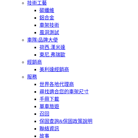
技術工藝
碳纖維
鋁合金
車架技術
風洞測試
車隊/品牌大使
荷西.漢米達
東尼.弗瑞歐
經銷商
美利達經銷商
服務
世界各地代理商
尋找適合您的車架尺寸
手冊下載
單車旅遊
召回
保固查詢&保固政策說明
聯絡資訊
故事