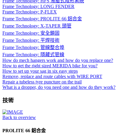
Frame Technology: HFS 液壓式成形系統
Frame Technology: LONG FENDER
Frame Technology: P-FLEX
Frame Technology: PROLITE 66 鋁合金
Frame Technology: X-TAPER 頭管
Frame Technology: 安全鎖固
Frame Technology: 平焊技術
Frame Technology: 管線整合埠
Frame Technology: 隱藏式管線
How do mech hangers work and how do you replace one?
How to get the right sized MERIDA bike for you?
How to set up your sag in six easy steps
Remove, replace and route cables with WIRE PORT
Repair a tubeless tyre puncture on the trail
What is a dropper, do you need one and how do they work?
技術
Back to overview
PROLITE 66 鋁合金