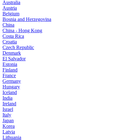
Australia
Austria
Belgium
Bosnia and Herzegovina
China
China - Hong Kong
Costa Rica
Croatia
Czech Republic
Denmark
El Salvador
Estonia
Finland
France
Germany
Hungary
Iceland
India
Ireland
Israel
Italy
Japan
Korea
Latvia
Lithuania