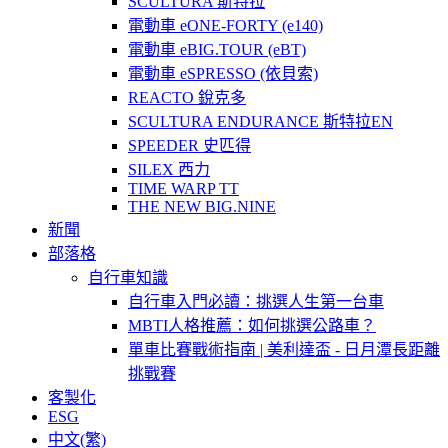
SCULTURA 斯特拉
電動車 eONE-FORTY (e140)
電動車 eBIG.TOUR (eBT)
電動車 eSPRESSO (依貝索)
REACTO 銳克多
SCULTURA ENDURANCE 斯特拉EN
SPEEDER 史匹得
SILEX 西力
TIME WARP TT
THE NEW BIG.NINE
新聞
部落格
自行車知識
自行車入門必讀：挑選人生第一台車
MBTI人格推薦：如何挑選公路車？
單車比賽戰術指南 | 美利達盃 - 日月潭長距離
挑戰賽
客製化
ESG
中文(繁)