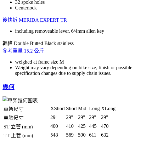
32 spoke holes
Centerlock
後快拆
MERIDA EXPERT TR
including removeable lever, 6/4mm allen key
輻條
Double Butted Black stainless
參考重量
15.2 公斤
weighed at frame size M
Weight may vary depending on bike size, finish or possible
specification changes due to supply chain issues.
幾何
XShort
Short
Mid
Long
XLong
車架尺寸
29"
29"
29"
29"
29"
車胎尺寸
400
410
425
445
470
ST 立管 (mm)
548
569
590
611
632
TT 上管 (mm)