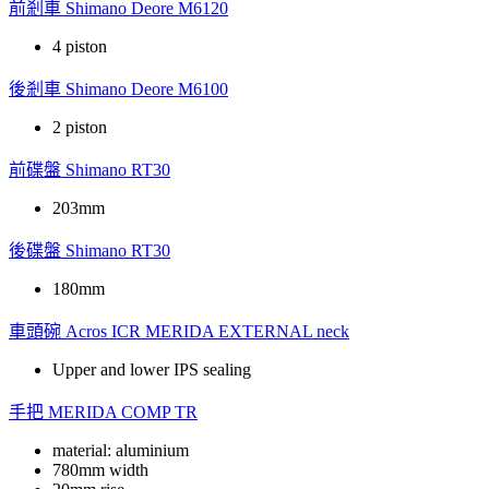
前剎車
Shimano Deore M6120
4 piston
後剎車
Shimano Deore M6100
2 piston
前碟盤
Shimano RT30
203mm
後碟盤
Shimano RT30
180mm
車頭碗
Acros ICR MERIDA EXTERNAL neck
Upper and lower IPS sealing
手把
MERIDA COMP TR
material: aluminium
780mm width