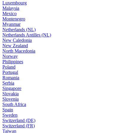
Luxembourg
Malaysia
Mexico
Montenegro
Myanmar
Netherlands (NL)
Netherlands Antilles (NL)
New Caledonia
New Zealand
North Macedonia
Norway
Philippines
Poland
Portugal
Romania
Serbia
Singapore
Slovakia
Slovenia
South Africa
Spain
Sweden
Switzerland (DE)
Switzerland (FR)
Taiwan