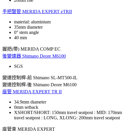
20mm rise
手把豎管
MERIDA EXPERT eTRII
material: aluminium
35mm diameter
0° stem angle
40 mm
握把(帶)
MERIDA COMP EC
後變速器
Shimano Deore M6100
SGS
變速控制桿-前
Shimano SL-MT500-IL
變速控制桿-後
Shimano Deore M6100
座管
MERIDA EXPERT TR II
34.9mm diameter
0mm setback
XSHORT/SHORT: 150mm travel seatpost : MID: 170mm
travel seatpost : LONG, XLONG: 200mm travel seatpost
座管束
MERIDA EXPERT