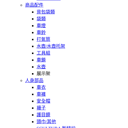
商品配件
背包袋類
袋類
車燈
車鈴
打氣筒
水壺/水壺托架
工具組
車鎖
水壺
展示架
人身部品
車衣
車褲
安全帽
襪子
護目鏡
頭巾/其他