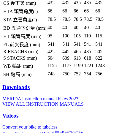
435
435
435
435
435
CS 後下叉 (mm)
66
66
66
66
66
HTA 頭管角度(°)
78.5
78.5
78.5
78.5
78.5
STA 立管角度(°)
40
40
40
40
40
BD 五通下沉量 (mm)
95
100
105
110
115
HT 頭管高度 (mm)
541
541
541
541
541
FL 前叉長度 (mm)
R REACHS (mm)
425
445
465
485
505
S STACKS (mm)
604
609
613
618
622
1155
1177
1199
1221
1243
WB 輪距 (mm)
748
750
752
754
756
SH 跨高 (mm)
Downloads
MERIDA instruction manual bikes 2023
VIEW ALL INSTRUCTION MANUALS
Videos
Convert your bike to tubeless