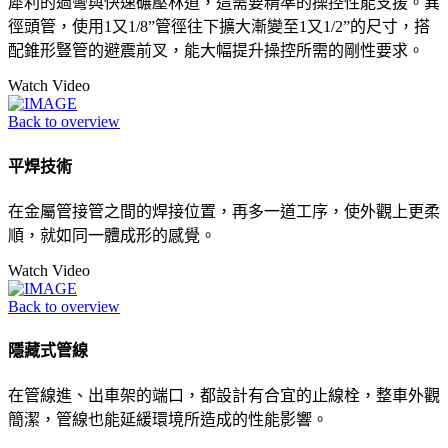
犀利的過彎與快速碾壓林道，這需要精準的操控性能支援。異
徑頭管，使用1又1/8”管徑往下擴大漸變至1又1/2”的尺寸，搭
配錐形豎管的避震前叉，能大幅提升操控所需的剛性要求。
Watch Video
Back to overview
平焊技術
在金屬管接管之間的焊接位置，再多一道工序，使外觀上更柔
順，就如同一體成形的感覺。
Watch Video
Back to overview
隱藏式管線
在管線進、出車架的端口，都設計有合宜的止線栓，整車外觀
簡潔，管線也能延緩環境所造成的性能影響。