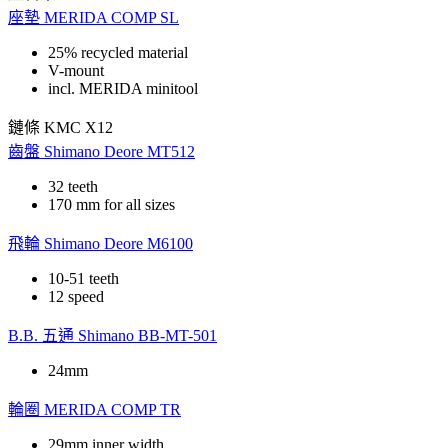
座墊
MERIDA COMP SL
25% recycled material
V-mount
incl. MERIDA minitool
鏈條
KMC X12
齒盤
Shimano Deore MT512
32 teeth
170 mm for all sizes
飛輪
Shimano Deore M6100
10-51 teeth
12 speed
B.B. 五通
Shimano BB-MT-501
24mm
輪圈
MERIDA COMP TR
29mm inner width