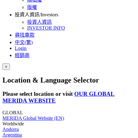
版權
投資人資訊/Investors
投資人資訊
INVESTOR INFO
尋找車款
中文(繁)
Login
經銷商
×
Location & Language Selector
Please select location or visit
OUR GLOBAL
MERIDA WEBSITE
GLOBAL
MERIDA Global Website (EN)
Worldwide
Andorra
Argentina