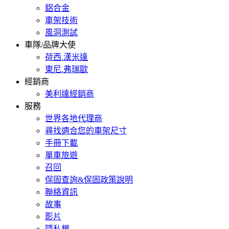
鋁合金
車架技術
風洞測試
車隊/品牌大使
荷西.漢米達
東尼.弗瑞歐
經銷商
美利達經銷商
服務
世界各地代理商
尋找適合您的車架尺寸
手冊下載
單車旅遊
召回
保固查詢&保固政策說明
聯絡資訊
故事
影片
隱私權