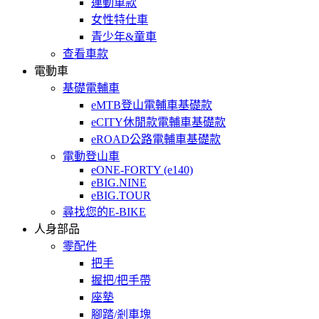
運動車款
女性特仕車
青少年&童車
查看車款
電動車
基礎電輔車
eMTB登山電輔車基礎款
eCITY休閒款電輔車基礎款
eROAD公路電輔車基礎款
電動登山車
eONE-FORTY (e140)
eBIG.NINE
eBIG.TOUR
尋找您的E-BIKE
人身部品
零配件
把手
握把/把手帶
座墊
腳踏/剎車塊