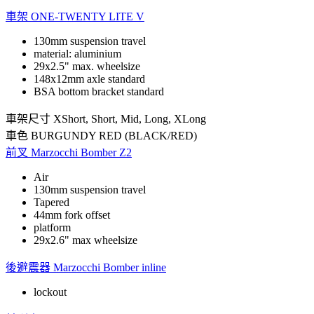
車架
ONE-TWENTY LITE V
130mm suspension travel
material: aluminium
29x2.5" max. wheelsize
148x12mm axle standard
BSA bottom bracket standard
車架尺寸
XShort, Short, Mid, Long, XLong
車色
BURGUNDY RED (BLACK/RED)
前叉
Marzocchi Bomber Z2
Air
130mm suspension travel
Tapered
44mm fork offset
platform
29x2.6" max wheelsize
後避震器
Marzocchi Bomber inline
lockout