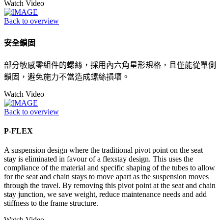
Watch Video
Back to overview
安全鎖固
部分敏感零組件的螺絲，採用內六角星形規格，且僅能從單側
鎖固，避免施力不當造成螺絲損壞。
Watch Video
Back to overview
P-FLEX
A suspension design where the traditional pivot point on the seat
stay is eliminated in favour of a flexstay design. This uses the
compliance of the material and specific shaping of the tubes to allow
for the seat and chain stays to move apart as the suspension moves
through the travel. By removing this pivot point at the seat and chain
stay junction, we save weight, reduce maintenance needs and add
stiffness to the frame structure.
Watch Video