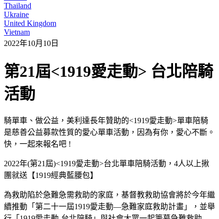
Thailand
Ukraine
United Kingdom
Vietnam
2022年10月10日
第21屆<1919愛走動> 台北陪騎
活動
騎單車、做公益，美利達長年贊助的<1919愛走動>單車陪騎
是慈善公益募款性質的愛心單車活動，因為有你，愛心不斷。
快，一起來報名吧 !
2022年(第21屆)<1919愛走動>台北單車陪騎活動，4人以上揪
團就送【1919經典藍腰包】
為救助陷於急難急需救助的家庭，基督教救助協會將於今年繼
續推動「第二十一屆1919愛走動—急難家庭救助計畫」，並舉
行「1919愛走動-台北陪騎」與社會大眾一起籌募急難救助