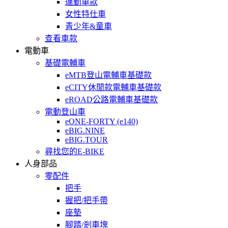
運動車款
女性特仕車
青少年&童車
查看車款
電動車
基礎電輔車
eMTB登山電輔車基礎款
eCITY休閒款電輔車基礎款
eROAD公路電輔車基礎款
電動登山車
eONE-FORTY (e140)
eBIG.NINE
eBIG.TOUR
尋找您的E-BIKE
人身部品
零配件
把手
握把/把手帶
座墊
腳踏/剎車塊