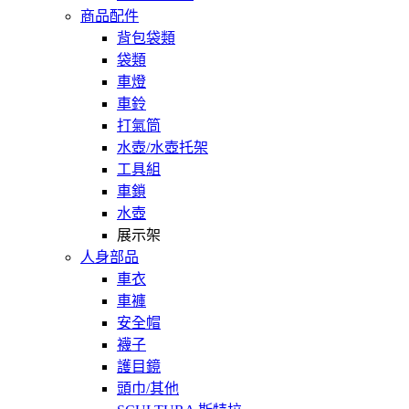
商品配件
背包袋類
袋類
車燈
車鈴
打氣筒
水壺/水壺托架
工具組
車鎖
水壺
展示架
人身部品
車衣
車褲
安全帽
襪子
護目鏡
頭巾/其他