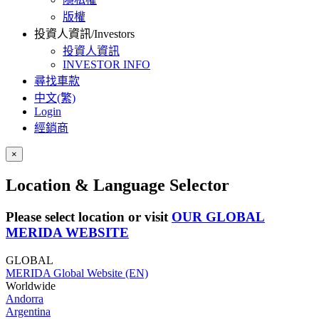
版權
投資人資訊/Investors
投資人資訊
INVESTOR INFO
尋找車款
中文(繁)
Login
經銷商
×
Location & Language Selector
Please select location or visit
OUR GLOBAL
MERIDA WEBSITE
GLOBAL
MERIDA Global Website (EN)
Worldwide
Andorra
Argentina