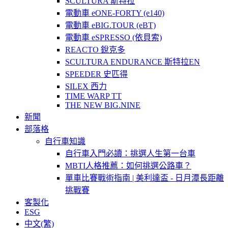
SCULTURA 斯特拉
電動車 eONE-FORTY (e140)
電動車 eBIG.TOUR (eBT)
電動車 eSPRESSO (依貝索)
REACTO 銳克多
SCULTURA ENDURANCE 斯特拉EN
SPEEDER 史匹得
SILEX 西力
TIME WARP TT
THE NEW BIG.NINE
新聞
部落格
自行車知識
自行車入門必讀：挑選人生第一台車
MBTI人格推薦：如何挑選公路車？
單車比賽戰術指南 | 美利達盃 - 日月潭長距離
挑戰賽
客製化
ESG
中文(繁)