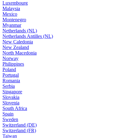
Luxembourg
Malaysia
Mexico
Montenegro
Myanmar
Netherlands (NL)
Netherlands Antilles (NL)
New Caledonia
New Zealand
North Macedonia
Norway
Philippines
Poland
Portugal
Romania
Serbia
Singapore
Slovakia
Slovenia
South Africa
Spain
Sweden
Switzerland (DE)
Switzerland (FR)
Taiwan