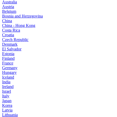
Australia
Austria
Belgium
Bosnia and Herzegovina
China
China - Hong Kong
Costa Rica
Croatia
Czech Republic
Denmark
El Salvador
Estonia
Finland
France
Germany
Hungary
Iceland
India
Ireland
Israel
Italy
Japan
Korea
Latvia
Lithuania