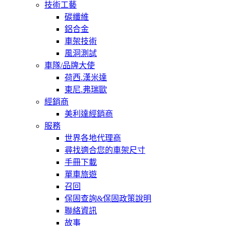
技術工藝
碳纖維
鋁合金
車架技術
風洞測試
車隊/品牌大使
荷西.漢米達
東尼.弗瑞歐
經銷商
美利達經銷商
服務
世界各地代理商
尋找適合您的車架尺寸
手冊下載
單車旅遊
召回
保固查詢&保固政策說明
聯絡資訊
故事