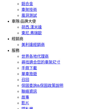
鋁合金
車架技術
風洞測試
車隊/品牌大使
荷西.漢米達
東尼.弗瑞歐
經銷商
美利達經銷商
服務
世界各地代理商
尋找適合您的車架尺寸
手冊下載
單車旅遊
召回
保固查詢&保固政策說明
聯絡資訊
故事
影片
隱私權