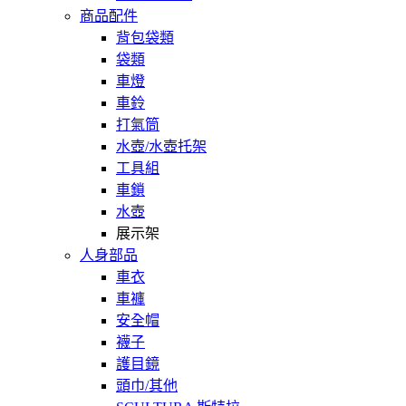
商品配件
背包袋類
袋類
車燈
車鈴
打氣筒
水壺/水壺托架
工具組
車鎖
水壺
展示架
人身部品
車衣
車褲
安全帽
襪子
護目鏡
頭巾/其他