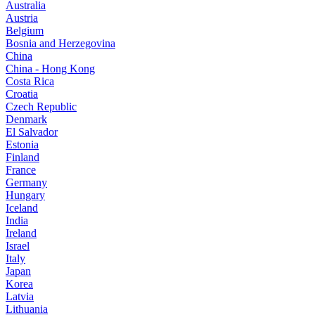
Australia
Austria
Belgium
Bosnia and Herzegovina
China
China - Hong Kong
Costa Rica
Croatia
Czech Republic
Denmark
El Salvador
Estonia
Finland
France
Germany
Hungary
Iceland
India
Ireland
Israel
Italy
Japan
Korea
Latvia
Lithuania