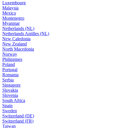
Luxembourg
Malaysia
Mexico
Montenegro
Myanmar
Netherlands (NL)
Netherlands Antilles (NL)
New Caledonia
New Zealand
North Macedonia
Norway
Philippines
Poland
Portugal
Romania
Serbia
Singapore
Slovakia
Slovenia
South Africa
Spain
Sweden
Switzerland (DE)
Switzerland (FR)
Taiwan