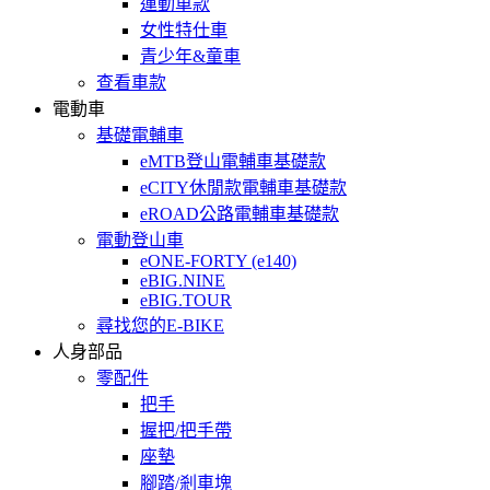
運動車款
女性特仕車
青少年&童車
查看車款
電動車
基礎電輔車
eMTB登山電輔車基礎款
eCITY休閒款電輔車基礎款
eROAD公路電輔車基礎款
電動登山車
eONE-FORTY (e140)
eBIG.NINE
eBIG.TOUR
尋找您的E-BIKE
人身部品
零配件
把手
握把/把手帶
座墊
腳踏/剎車塊