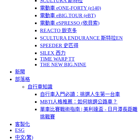
SCULTURA 斯特拉
電動車 eONE-FORTY (e140)
電動車 eBIG.TOUR (eBT)
電動車 eSPRESSO (依貝索)
REACTO 銳克多
SCULTURA ENDURANCE 斯特拉EN
SPEEDER 史匹得
SILEX 西力
TIME WARP TT
THE NEW BIG.NINE
新聞
部落格
自行車知識
自行車入門必讀：挑選人生第一台車
MBTI人格推薦：如何挑選公路車？
單車比賽戰術指南 | 美利達盃 - 日月潭長距離
挑戰賽
客製化
ESG
中文(繁)