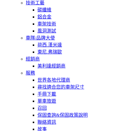
技術工藝
碳纖維
鋁合金
車架技術
風洞測試
車隊/品牌大使
荷西.漢米達
東尼.弗瑞歐
經銷商
美利達經銷商
服務
世界各地代理商
尋找適合您的車架尺寸
手冊下載
單車旅遊
召回
保固查詢&保固政策說明
聯絡資訊
故事