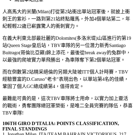
人高馬大的米蘭(Milan)打從第2站衝出單站冠軍後，就披上衝
刺王的紫衫，一路到第21站終點羅馬，外加4個單站第二，年
紀輕輕22歲已嶄露驚人的衝刺實力。
在義大利東北部最壯麗的Dolomites(多洛米堤)山區進行的第19
站Queen Stage皇后站，TBV車隊的另一位潛力新秀Santiago
Buitrago(哥倫比亞籍)錦上添花，最後從break away的兔群中，
以最強的爬坡實力單飛勝出，為車隊奪下第2個單站冠軍。
而在倒數第2站精采絕倫的另類大陡坡ITT個人計時賽，TBV
經驗豐富的D.Caruso"老卡"表現出色，以單站第4名的佳績，
鞏固了個人GC總成績第4，值得肯定。
最難能可貴的是，這次TBV車隊將士用命，以實力加上靈活
的戰術，勇奪團隊總冠軍榮銜，是唯二全員完賽的隊伍，恭喜
TBV車隊!
106TH GIRO D’ITALIA: POINTS CLASSIFICATION,
FINAL STANDINGS
1. Jonathan Milan, ITA/TEAM BAHRAIN VICTORIOUS, 217