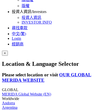
版權
投資人資訊/Investors
投資人資訊
INVESTOR INFO
尋找車款
中文(繁)
Login
經銷商
×
Location & Language Selector
Please select location or visit
OUR GLOBAL
MERIDA WEBSITE
GLOBAL
MERIDA Global Website (EN)
Worldwide
Andorra
Argentina