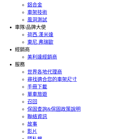
鋁合金
車架技術
風洞測試
車隊/品牌大使
荷西.漢米達
東尼.弗瑞歐
經銷商
美利達經銷商
服務
世界各地代理商
尋找適合您的車架尺寸
手冊下載
單車旅遊
召回
保固查詢&保固政策說明
聯絡資訊
故事
影片
隱私權