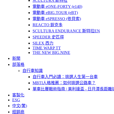
SCULTURA 斯特拉
電動車 eONE-FORTY (e140)
電動車 eBIG.TOUR (eBT)
電動車 eSPRESSO (依貝索)
REACTO 銳克多
SCULTURA ENDURANCE 斯特拉EN
SPEEDER 史匹得
SILEX 西力
TIME WARP TT
THE NEW BIG.NINE
新聞
部落格
自行車知識
自行車入門必讀：挑選人生第一台車
MBTI人格推薦：如何挑選公路車？
單車比賽戰術指南 | 美利達盃 - 日月潭長距離
客製化
ESG
中文(繁)
經銷商