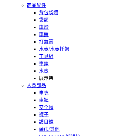
商品配件
背包袋類
袋類
車燈
車鈴
打氣筒
水壺/水壺托架
工具組
車鎖
水壺
展示架
人身部品
車衣
車褲
安全帽
襪子
護目鏡
頭巾/其他