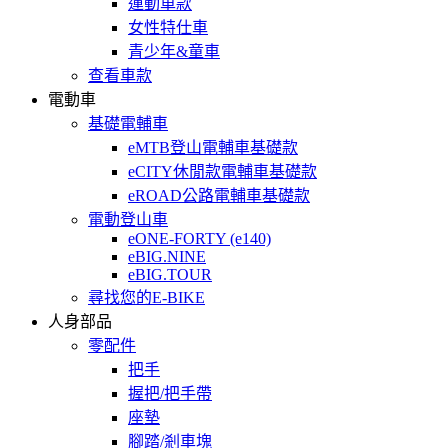
運動車款
女性特仕車
青少年&童車
查看車款
電動車
基礎電輔車
eMTB登山電輔車基礎款
eCITY休閒款電輔車基礎款
eROAD公路電輔車基礎款
電動登山車
eONE-FORTY (e140)
eBIG.NINE
eBIG.TOUR
尋找您的E-BIKE
人身部品
零配件
把手
握把/把手帶
座墊
腳踏/剎車塊