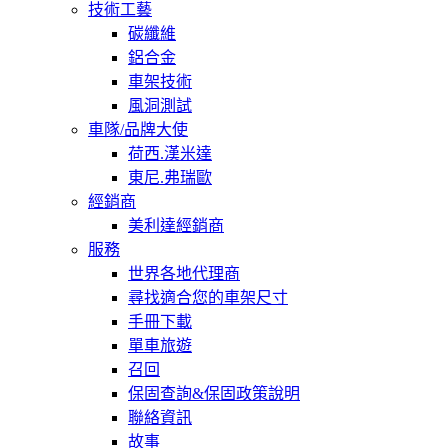
技術工藝
碳纖維
鋁合金
車架技術
風洞測試
車隊/品牌大使
荷西.漢米達
東尼.弗瑞歐
經銷商
美利達經銷商
服務
世界各地代理商
尋找適合您的車架尺寸
手冊下載
單車旅遊
召回
保固查詢&保固政策說明
聯絡資訊
故事