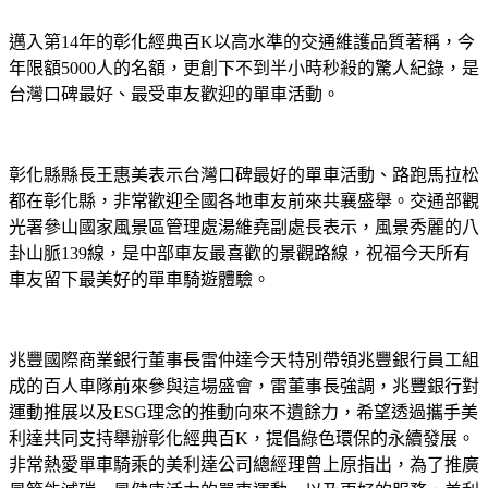
邁入第14年的彰化經典百K以高水準的交通維護品質著稱，今
年限額5000人的名額，更創下不到半小時秒殺的驚人紀錄，是
台灣口碑最好、最受車友歡迎的單車活動。
彰化縣縣長王惠美表示台灣口碑最好的單車活動、路跑馬拉松
都在彰化縣，非常歡迎全國各地車友前來共襄盛舉。交通部觀
光署參山國家風景區管理處湯維堯副處長表示，風景秀麗的八
卦山脈139線，是中部車友最喜歡的景觀路線，祝福今天所有
車友留下最美好的單車騎遊體驗。
兆豐國際商業銀行董事長雷仲達今天特別帶領兆豐銀行員工組
成的百人車隊前來參與這場盛會，雷董事長強調，兆豐銀行對
運動推展以及ESG理念的推動向來不遺餘力，希望透過攜手美
利達共同支持舉辦彰化經典百K，提倡綠色環保的永續發展。
非常熱愛單車騎乘的美利達公司總經理曾上原指出，為了推廣