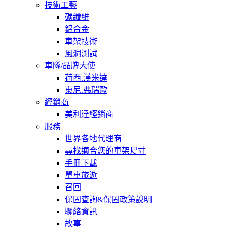
技術工藝
碳纖維
鋁合金
車架技術
風洞測試
車隊/品牌大使
荷西.漢米達
東尼.弗瑞歐
經銷商
美利達經銷商
服務
世界各地代理商
尋找適合您的車架尺寸
手冊下載
單車旅遊
召回
保固查詢&保固政策說明
聯絡資訊
故事