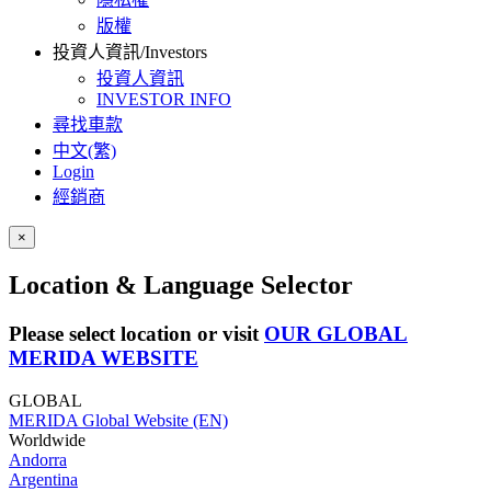
版權
投資人資訊/Investors
投資人資訊
INVESTOR INFO
尋找車款
中文(繁)
Login
經銷商
×
Location & Language Selector
Please select location or visit
OUR GLOBAL
MERIDA WEBSITE
GLOBAL
MERIDA Global Website (EN)
Worldwide
Andorra
Argentina