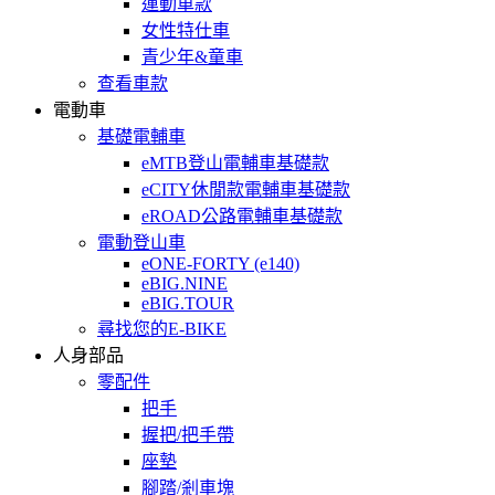
運動車款
女性特仕車
青少年&童車
查看車款
電動車
基礎電輔車
eMTB登山電輔車基礎款
eCITY休閒款電輔車基礎款
eROAD公路電輔車基礎款
電動登山車
eONE-FORTY (e140)
eBIG.NINE
eBIG.TOUR
尋找您的E-BIKE
人身部品
零配件
把手
握把/把手帶
座墊
腳踏/剎車塊