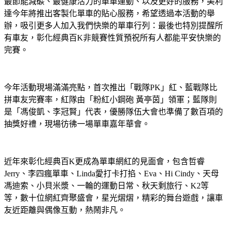
最節能減碳、最健康活力的單車運動、以及更好的服務，美利
達今年將推出客製化單車的貼心服務，希望透過本活動的舉
辦，吸引更多人加入我們快樂的單車行列：最後也特別提醒所
有車友，彰化經典百K非競賽性質預祝所有人都能平安快樂的
完賽。
今年活動現場滿滿亮點，首次推出「戰隊PK」紅、藍戰隊比
拼車友完賽率，紅隊由「粉紅小鋼砲 黃亭茵」領軍；藍隊則
是「馮俊凱、李冠賢」代表，優勝隊伍大會也準備了數百項的
抽獎好禮，現場彷彿一場單車嘉年華會。
近年來彰化經典百K更成為單車網紅的見面會，包含哲睿
Jerry、李四瘋單車、Linda愛打卡打掐、Eva、Hi Cindy、天母
馮迪索、小貝米漿、一輪的運動日常、秋天剩旅行、K2等
等，數十位網紅齊聚盛會，星光熠熠，精彩的舞台遊戲，讓車
友近距離與偶像互動，熱鬧非凡。