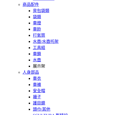
商品配件
背包袋類
袋類
車燈
車鈴
打氣筒
水壺/水壺托架
工具組
車鎖
水壺
展示架
人身部品
車衣
車褲
安全帽
襪子
護目鏡
頭巾/其他