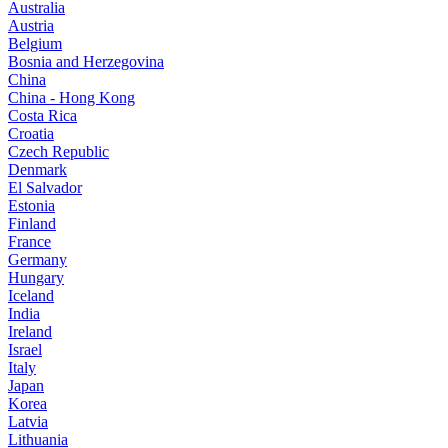
Australia
Austria
Belgium
Bosnia and Herzegovina
China
China - Hong Kong
Costa Rica
Croatia
Czech Republic
Denmark
El Salvador
Estonia
Finland
France
Germany
Hungary
Iceland
India
Ireland
Israel
Italy
Japan
Korea
Latvia
Lithuania