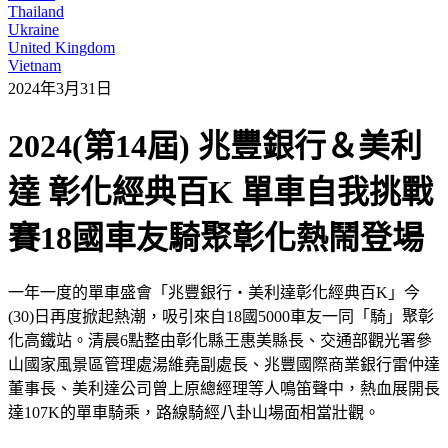
Thailand
Ukraine
United Kingdom
Vietnam
2024年3月31日
2024(第14屆) 兆豐銀行＆美利
達 彰化經典百K 單車自我挑戰
賽18國車友騎聚彰化熱鬧登場
一年一度的單車盛會「兆豐銀行‧美利達彰化經典百K」今
(30)日再度掀起熱潮，吸引來自18國5000車友一同「騎」聚彰
化高鐵站。清晨6點整由彰化縣王惠美縣長、交通部觀光署參
山國家風景區管理處湯維堯副處長、兆豐國際商業銀行雷仲達
董事長、美利達公司曾上原總經理等人鳴笛聲中，熱血展開長
達107K的單車騎乘，路線騎經八卦山場面相當壯觀。