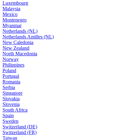
Luxembourg
Malaysia
Mexico
Montenegro
Myanmar
Netherlands (NL)
Netherlands Antilles (NL)
New Caledonia
New Zealand
North Macedonia
Norway
Philippines
Poland
Portugal
Romania
Serbia
Singapore
Slovakia
Slovenia
South Africa
Spain
Sweden
Switzerland (DE)
Switzerland (FR)
Taiwan