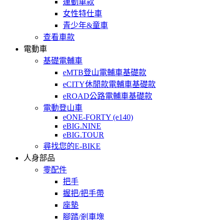
運動車款
女性特仕車
青少年&童車
查看車款
電動車
基礎電輔車
eMTB登山電輔車基礎款
eCITY休閒款電輔車基礎款
eROAD公路電輔車基礎款
電動登山車
eONE-FORTY (e140)
eBIG.NINE
eBIG.TOUR
尋找您的E-BIKE
人身部品
零配件
把手
握把/把手帶
座墊
腳踏/剎車塊