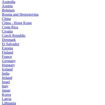
Australia
Austria
Belgium
Bosnia and Herzegovina
China
China - Hong Kong
Costa Rica
Croatia
Czech Republic
Denmark
El Salvador
Estonia
Finland
France
Germany
Hungary
Iceland
India
Ireland
Israel
Italy
Japan
Korea
Latvia
Lithuania