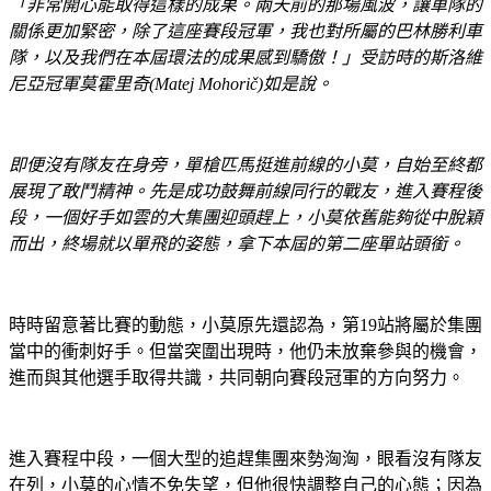
「非常開心能取得這樣的成果。兩天前的那場風波，讓車隊的
關係更加緊密，除了這座賽段冠軍，我也對所屬的巴林勝利車
隊，以及我們在本屆環法的成果感到驕傲！」受訪時的斯洛維
尼亞冠軍莫霍里奇(Matej Mohori
č
)
如是說。
即便沒有隊友在身旁，單槍匹馬挺進前線的小莫，自始至終都
展現了敢鬥精神。先是成功鼓舞前線同行的戰友，進入賽程後
段，一個好手如雲的大集團迎頭趕上，小莫依舊能夠從中脫穎
而出，終場就以單飛的姿態，拿下本屆的第
二座單站頭銜。
時時留意著比賽的動態，小莫原先還認為，第19站將屬於集團
當中的衝刺好手。但當突圍出現時，他仍未放棄參與的機會，
進而與其他選手取得共識，共同朝向賽段冠軍的方向努力。
進入賽程中段，一個大型的追趕集團來勢洶洶，眼看沒有隊友
在列，小莫的心情不免失望，但他很快調整自己的心態；因為