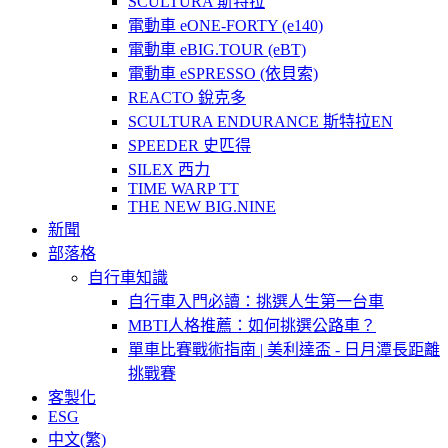
SCULTURA 斯特拉
電動車 eONE-FORTY (e140)
電動車 eBIG.TOUR (eBT)
電動車 eSPRESSO (依貝索)
REACTO 銳克多
SCULTURA ENDURANCE 斯特拉EN
SPEEDER 史匹得
SILEX 西力
TIME WARP TT
THE NEW BIG.NINE
新聞
部落格
自行車知識
自行車入門必讀：挑選人生第一台車
MBTI人格推薦：如何挑選公路車？
單車比賽戰術指南 | 美利達盃 - 日月潭長距離
挑戰賽
客製化
ESG
中文(繁)