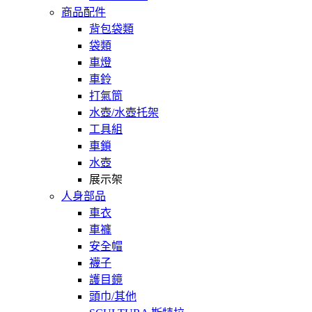
商品配件
背包袋類
袋類
車燈
車鈴
打氣筒
水壺/水壺托架
工具組
車鎖
水壺
展示架
人身部品
車衣
車褲
安全帽
襪子
護目鏡
頭巾/其他