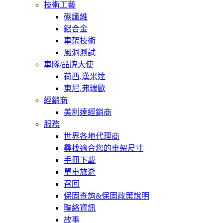
技術工藝
碳纖維
鋁合金
車架技術
風洞測試
車隊/品牌大使
荷西.漢米達
東尼.弗瑞歐
經銷商
美利達經銷商
服務
世界各地代理商
尋找適合您的車架尺寸
手冊下載
單車旅遊
召回
保固查詢&保固政策說明
聯絡資訊
故事