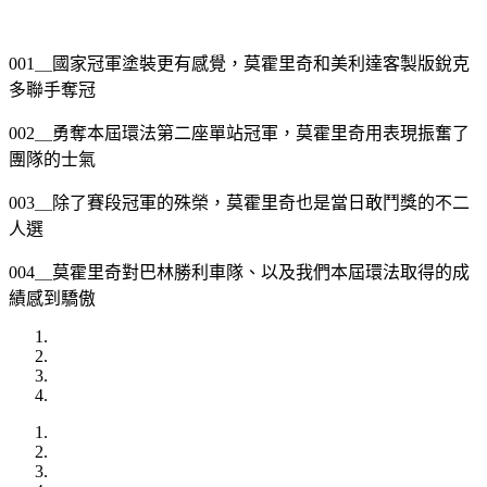
001＿國家冠軍塗裝更有感覺，莫霍里奇和美利達客製版銳克
多聯手奪冠
002＿勇奪本屆環法第二座單站冠軍，莫霍里奇用表現振奮了
團隊的士氣
003＿除了賽段冠軍的殊榮，莫霍里奇也是當日敢鬥獎的不二
人選
004＿莫霍里奇對巴林勝利車隊、以及我們本屆環法取得的成
績感到驕傲