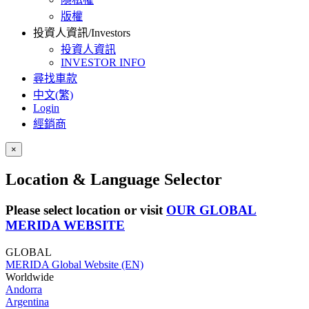
版權
投資人資訊/Investors
投資人資訊
INVESTOR INFO
尋找車款
中文(繁)
Login
經銷商
×
Location & Language Selector
Please select location or visit
OUR GLOBAL
MERIDA WEBSITE
GLOBAL
MERIDA Global Website (EN)
Worldwide
Andorra
Argentina