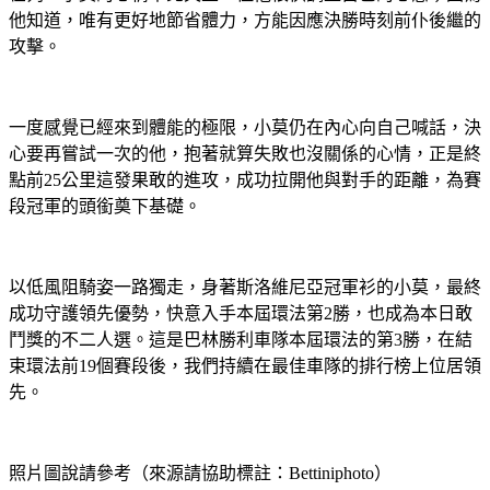
他知道，唯有更好地節省體力，方能因應決勝時刻前仆後繼的
攻擊。
一度感覺已經來到體能的極限，小莫仍在內心向自己喊話，決
心要再嘗試一次的他，抱著就算失敗也沒關係的心情，正是終
點前25公里這發果敢的進攻，成功拉開他與對手的距離，為賽
段冠軍的頭銜奠下基礎。
以低風阻騎姿一路獨走，身著斯洛維尼亞冠軍衫的小莫，最終
成功守護領先優勢，快意入手本屆環法第2勝，也成為本日敢
鬥獎的不二人選。這是巴林勝利車隊本屆環法的第3勝，在結
束環法前19個賽段後，我們持續在最佳車隊的排行榜上位居領
先。
照片圖說請參考（來源請協助標註：Bettiniphoto）