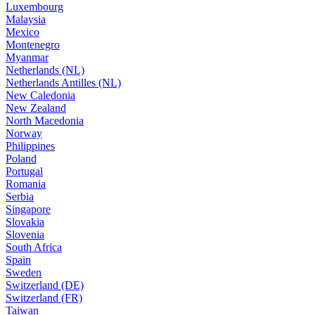
Luxembourg
Malaysia
Mexico
Montenegro
Myanmar
Netherlands (NL)
Netherlands Antilles (NL)
New Caledonia
New Zealand
North Macedonia
Norway
Philippines
Poland
Portugal
Romania
Serbia
Singapore
Slovakia
Slovenia
South Africa
Spain
Sweden
Switzerland (DE)
Switzerland (FR)
Taiwan