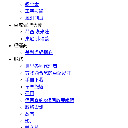
鋁合金
車架技術
風洞測試
車隊/品牌大使
荷西.漢米達
東尼.弗瑞歐
經銷商
美利達經銷商
服務
世界各地代理商
尋找適合您的車架尺寸
手冊下載
單車旅遊
召回
保固查詢&保固政策說明
聯絡資訊
故事
影片
隱私權