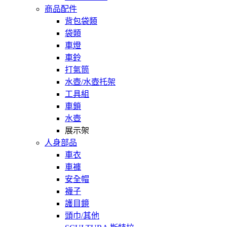
商品配件
背包袋類
袋類
車燈
車鈴
打氣筒
水壺/水壺托架
工具組
車鎖
水壺
展示架
人身部品
車衣
車褲
安全帽
襪子
護目鏡
頭巾/其他