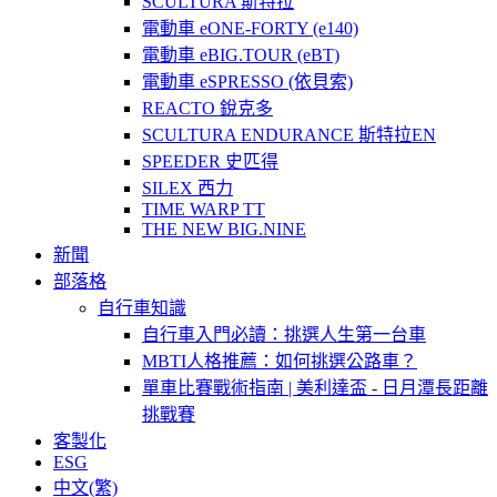
SCULTURA 斯特拉
電動車 eONE-FORTY (e140)
電動車 eBIG.TOUR (eBT)
電動車 eSPRESSO (依貝索)
REACTO 銳克多
SCULTURA ENDURANCE 斯特拉EN
SPEEDER 史匹得
SILEX 西力
TIME WARP TT
THE NEW BIG.NINE
新聞
部落格
自行車知識
自行車入門必讀：挑選人生第一台車
MBTI人格推薦：如何挑選公路車？
單車比賽戰術指南 | 美利達盃 - 日月潭長距離
挑戰賽
客製化
ESG
中文(繁)