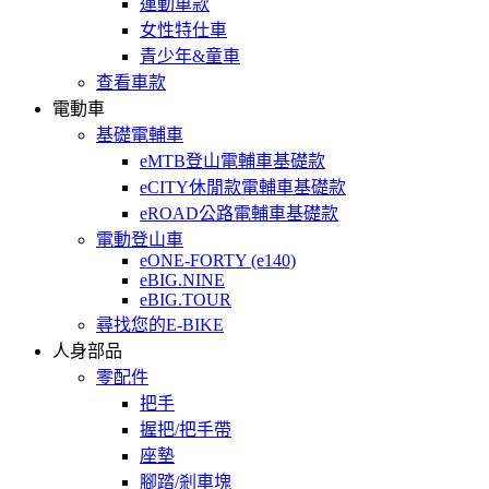
運動車款
女性特仕車
青少年&童車
查看車款
電動車
基礎電輔車
eMTB登山電輔車基礎款
eCITY休閒款電輔車基礎款
eROAD公路電輔車基礎款
電動登山車
eONE-FORTY (e140)
eBIG.NINE
eBIG.TOUR
尋找您的E-BIKE
人身部品
零配件
把手
握把/把手帶
座墊
腳踏/剎車塊