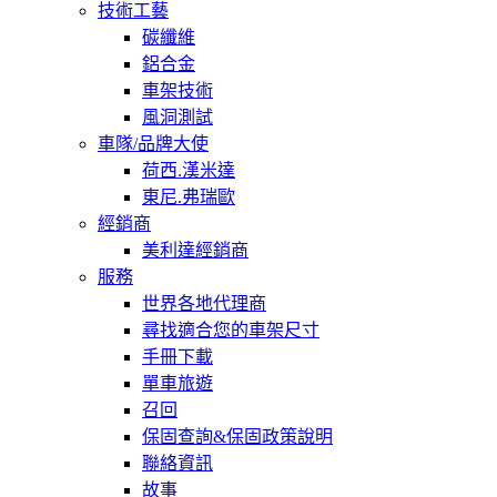
技術工藝
碳纖維
鋁合金
車架技術
風洞測試
車隊/品牌大使
荷西.漢米達
東尼.弗瑞歐
經銷商
美利達經銷商
服務
世界各地代理商
尋找適合您的車架尺寸
手冊下載
單車旅遊
召回
保固查詢&保固政策說明
聯絡資訊
故事