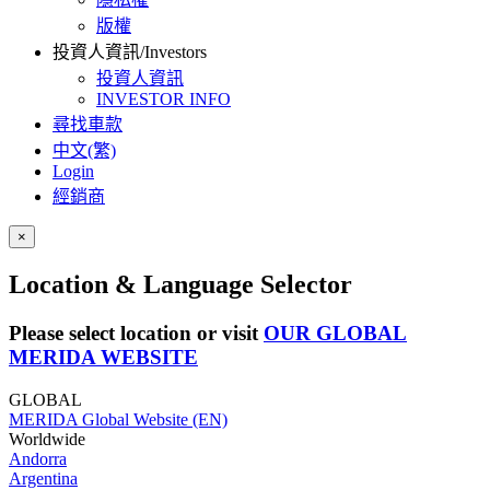
版權
投資人資訊/Investors
投資人資訊
INVESTOR INFO
尋找車款
中文(繁)
Login
經銷商
×
Location & Language Selector
Please select location or visit
OUR GLOBAL
MERIDA WEBSITE
GLOBAL
MERIDA Global Website (EN)
Worldwide
Andorra
Argentina