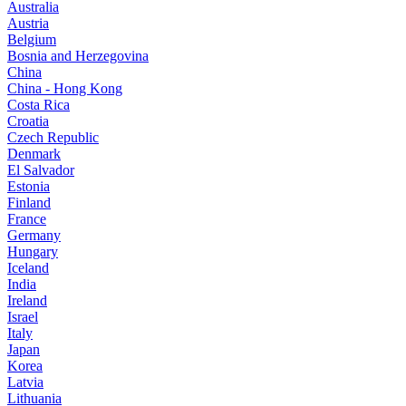
Australia
Austria
Belgium
Bosnia and Herzegovina
China
China - Hong Kong
Costa Rica
Croatia
Czech Republic
Denmark
El Salvador
Estonia
Finland
France
Germany
Hungary
Iceland
India
Ireland
Israel
Italy
Japan
Korea
Latvia
Lithuania