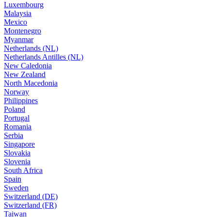
Luxembourg
Malaysia
Mexico
Montenegro
Myanmar
Netherlands (NL)
Netherlands Antilles (NL)
New Caledonia
New Zealand
North Macedonia
Norway
Philippines
Poland
Portugal
Romania
Serbia
Singapore
Slovakia
Slovenia
South Africa
Spain
Sweden
Switzerland (DE)
Switzerland (FR)
Taiwan