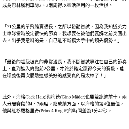
成為巴林勝利車隊2、3兩周得以靈活運用的一枚活棋。
「71公里的單飛確實很長，之所以發動嘗試，因為我知道英力
士車隊當時設定很快的節奏，我想要在被他們瓦解之前突圍出
去。出乎我意料的是，自己能不斷擴大手中的領先優勢。」
「最後的超級坡真的非常漫長，我不斷嘗試專注在自己的節奏
上，直到進入終點前2公里，才終於確定贏得今天的賽段，能
在環義後再次體驗這樣美好的感受真的是太棒了！」
此外，海格(Jack Haig)與梅德(Gino Mäder)也雙雙跑進前十，兩
人分居賽段的4、7兩席。總成績方面，以海格的第4位最佳，
他與紅衫羅格里奇(Primož Roglič)的時間差為1分42秒。