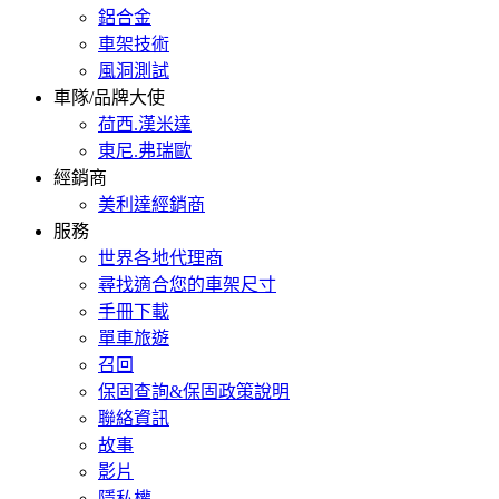
鋁合金
車架技術
風洞測試
車隊/品牌大使
荷西.漢米達
東尼.弗瑞歐
經銷商
美利達經銷商
服務
世界各地代理商
尋找適合您的車架尺寸
手冊下載
單車旅遊
召回
保固查詢&保固政策說明
聯絡資訊
故事
影片
隱私權