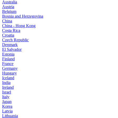
Australia
Austria
Belgium
Bosnia and Herzegovina
China
China - Hong Kong
Costa Rica
Croatia
Czech Republic
Denmark
El Salvador
Estonia
Finland
France
Germany
Hungary
Iceland
India
Ireland
Israel
Italy
Japan
Korea
Latvia
Lithuania