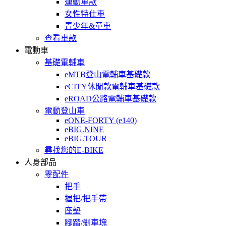
運動車款
女性特仕車
青少年&童車
查看車款
電動車
基礎電輔車
eMTB登山電輔車基礎款
eCITY休閒款電輔車基礎款
eROAD公路電輔車基礎款
電動登山車
eONE-FORTY (e140)
eBIG.NINE
eBIG.TOUR
尋找您的E-BIKE
人身部品
零配件
把手
握把/把手帶
座墊
腳踏/剎車塊