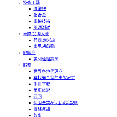
技術工藝
碳纖維
鋁合金
車架技術
風洞測試
車隊/品牌大使
荷西.漢米達
東尼.弗瑞歐
經銷商
美利達經銷商
服務
世界各地代理商
尋找適合您的車架尺寸
手冊下載
單車旅遊
召回
保固查詢&保固政策說明
聯絡資訊
故事