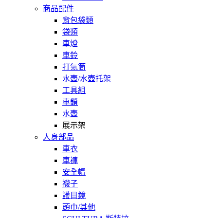
商品配件
背包袋類
袋類
車燈
車鈴
打氣筒
水壺/水壺托架
工具組
車鎖
水壺
展示架
人身部品
車衣
車褲
安全帽
襪子
護目鏡
頭巾/其他