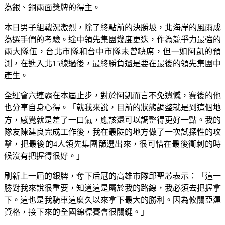
為銀、銅兩面獎牌的得主。
本日男子組戰況激烈，除了終點前的決勝坡，北海岸的風雨成
為選手們的考驗。途中領先集團幾度更迭，作為競爭力最強的
兩大隊伍，台北市隊和台中市隊未曾缺席，但一如阿凱的預
測，在進入北15線過後，最終勝負還是要在最後的領先集團中
產生。
全運會六連霸在本屆止步，對於阿凱而言不免遺憾，賽後的他
也分享自身心得。「就我來說，目前的狀態調整就是到這個地
方，感覺就是差了一口氣，應該還可以調整得更好一點。我的
隊友陳建良完成工作後，我在最陡的地方做了一次試探性的攻
擊，把最後的4人領先集團篩選出來，很可惜在最後衝刺的時
候沒有把握得很好。」
刷新上一屆的銀牌，奪下后冠的高雄市隊邱聖芯表示：「這一
勝對我來說很重要，知道這是屬於我的路線，我必須去把握拿
下。這也是我騎車這麼久以來拿下最大的勝利。因為攸關亞運
資格，接下來的全國錦標賽會很關鍵。」