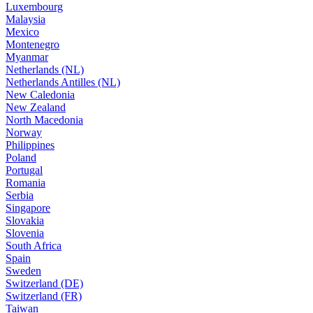
Luxembourg
Malaysia
Mexico
Montenegro
Myanmar
Netherlands (NL)
Netherlands Antilles (NL)
New Caledonia
New Zealand
North Macedonia
Norway
Philippines
Poland
Portugal
Romania
Serbia
Singapore
Slovakia
Slovenia
South Africa
Spain
Sweden
Switzerland (DE)
Switzerland (FR)
Taiwan