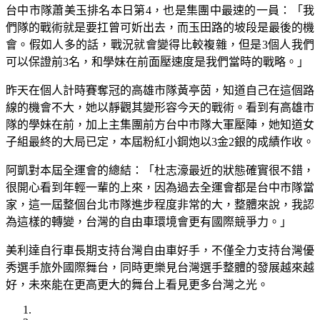
台中市隊蕭美玉排名本日第4，也是集團中最速的一員：「我
們隊的戰術就是要扛曾可妡出去，而玉田路的坡段是最後的機
會。假如人多的話，戰況就會變得比較複雜，但是3個人我們
可以保證前3名，和學妹在前面壓速度是我們當時的戰略。」
昨天在個人計時賽奪冠的高雄市隊黃亭茵，知道自己在這個路
線的機會不大，她以靜觀其變形容今天的戰術。看到有高雄市
隊的學妹在前，加上主集團前方台中市隊大軍壓陣，她知道女
子組最終的大局已定，本屆粉紅小鋼炮以3金2銀的成績作收。
阿凱對本屆全運會的總結：「杜志濠最近的狀態確實很不錯，
很開心看到年輕一輩的上來，因為過去全運會都是台中市隊當
家，這一屆整個台北市隊進步程度非常的大，整體來說，我認
為這樣的轉變，台灣的自由車環境會更有國際競爭力。」
美利達自行車長期支持台灣自由車好手，不僅全力支持台灣優
秀選手旅外國際舞台，同時更樂見台灣選手整體的發展越來越
好，未來能在更高更大的舞台上看見更多台灣之光。