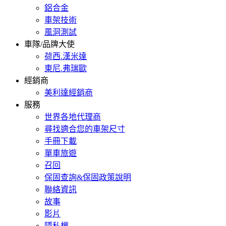
鋁合金
車架技術
風洞測試
車隊/品牌大使
荷西.漢米達
東尼.弗瑞歐
經銷商
美利達經銷商
服務
世界各地代理商
尋找適合您的車架尺寸
手冊下載
單車旅遊
召回
保固查詢&保固政策說明
聯絡資訊
故事
影片
隱私權