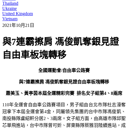
Thailand
Ukraine
United Kingdom
Vietnam
2021年10月21日
與7連霸擦肩 馮俊凱奪銀見證
自由車板塊轉移
全國運動會
/
自由車公路賽
與
7
連霸擦肩
馮俊凱奪銀見證自由車板塊轉移
蕭美玉、黃亭茵本屆全運精彩完賽
排名女子組第
4
、
8
兩席
110年全運會自由車公路賽項目，男子組由台北市隊杜志濠奪
冠拿下本屆全運會第4金，同屬領先集團的台中市隊馮俊凱、
南投縣隊盧紹軒分居2、3兩席。女子組方面，由高雄市隊邱聖
芯單飛進站，台中市隊曾可妡、屏東縣隊蔡雅羽陸續進站，成