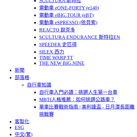
SCULTURA 斯特拉
電動車 eONE-FORTY (e140)
電動車 eBIG.TOUR (eBT)
電動車 eSPRESSO (依貝索)
REACTO 銳克多
SCULTURA ENDURANCE 斯特拉EN
SPEEDER 史匹得
SILEX 西力
TIME WARP TT
THE NEW BIG.NINE
新聞
部落格
自行車知識
自行車入門必讀：挑選人生第一台車
MBTI人格推薦：如何挑選公路車？
單車比賽戰術指南 | 美利達盃 - 日月潭長距離
挑戰賽
客製化
ESG
中文(繁)