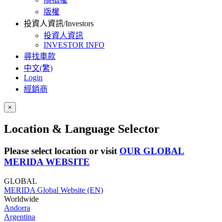
版權
投資人資訊/Investors
投資人資訊
INVESTOR INFO
尋找車款
中文(繁)
Login
經銷商
×
Location & Language Selector
Please select location or visit
OUR GLOBAL
MERIDA WEBSITE
GLOBAL
MERIDA Global Website (EN)
Worldwide
Andorra
Argentina