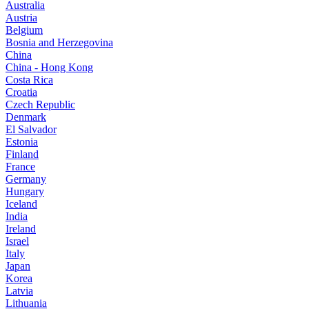
Australia
Austria
Belgium
Bosnia and Herzegovina
China
China - Hong Kong
Costa Rica
Croatia
Czech Republic
Denmark
El Salvador
Estonia
Finland
France
Germany
Hungary
Iceland
India
Ireland
Israel
Italy
Japan
Korea
Latvia
Lithuania