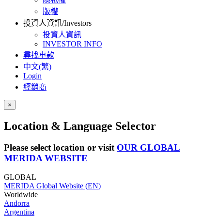
版權
投資人資訊/Investors
投資人資訊
INVESTOR INFO
尋找車款
中文(繁)
Login
經銷商
×
Location & Language Selector
Please select location or visit
OUR GLOBAL
MERIDA WEBSITE
GLOBAL
MERIDA Global Website (EN)
Worldwide
Andorra
Argentina