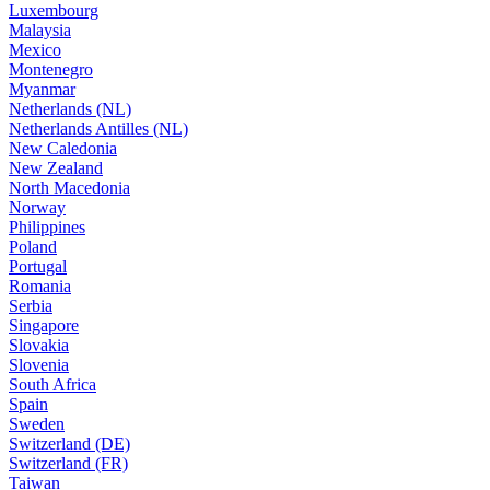
Luxembourg
Malaysia
Mexico
Montenegro
Myanmar
Netherlands (NL)
Netherlands Antilles (NL)
New Caledonia
New Zealand
North Macedonia
Norway
Philippines
Poland
Portugal
Romania
Serbia
Singapore
Slovakia
Slovenia
South Africa
Spain
Sweden
Switzerland (DE)
Switzerland (FR)
Taiwan