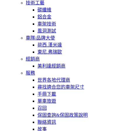
技術工藝
碳纖維
鋁合金
車架技術
風洞測試
車隊/品牌大使
荷西.漢米達
東尼.弗瑞歐
經銷商
美利達經銷商
服務
世界各地代理商
尋找適合您的車架尺寸
手冊下載
單車旅遊
召回
保固查詢&保固政策說明
聯絡資訊
故事