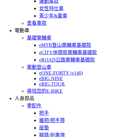
運動車款
女性特仕車
青少年&童車
查看車款
電動車
基礎電輔車
eMTB登山電輔車基礎款
eCITY休閒款電輔車基礎款
eROAD公路電輔車基礎款
電動登山車
eONE-FORTY (e140)
eBIG.NINE
eBIG.TOUR
尋找您的E-BIKE
人身部品
零配件
把手
握把/把手帶
座墊
腳踏/剎車塊