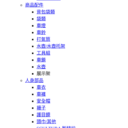
商品配件
背包袋類
袋類
車燈
車鈴
打氣筒
水壺/水壺托架
工具組
車鎖
水壺
展示架
人身部品
車衣
車褲
安全帽
襪子
護目鏡
頭巾/其他