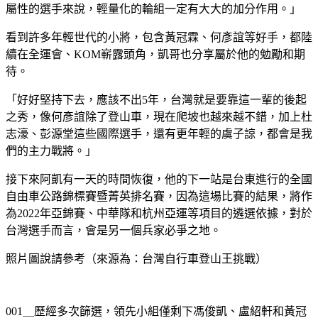
屬性的選手來說，輕量化的輪組一定有大大的加分作用。」
看到許多年輕世代的小將，包含黃冠霖、何彥誼等好手，都陸
續在全運會、KOM嶄露頭角，凱哥也分享屬於他的勉勵和期
待。
「好好堅持下去，應該不出5年，台灣就是要靠這一輩的後起
之秀，像何彥誼除了登山車，現在爬坡也越來越不錯，加上杜
志濠、彭源堂這些國際選手，還有更年輕的虞子諒，都會是我
們的主力戰將。」
接下來阿凱有一天的時間恢復，他的下一站是台東進行的全國
自由車公路錦標賽暨菁英排名賽，因為這場比賽的結果，將作
為2022年亞錦賽、中華隊和杭州亞運等項目的遴選依據，對於
台灣選手而言，會是另一個兵家必爭之地。
照片圖說請參考（來源為：台灣自行車登山王挑戰）
001＿歷經多次篩選，領先小組僅剩下馮俊凱、盧紹軒和黃冠