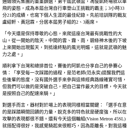
通過領先集團的重重篩選，第十屆武嶺盃，馮俊凱終場就以單
飛的姿態，成為本屆台灣自行車登山王挑戰的霸主；3小時33
分21的成績，也寫下個人生涯的最佳紀錄。先前培訓隊的戰友
盧紹軒、黃冠霖，分居本屆男子組的2、3兩席。
「今天還是保持尊敬的心態，來爬這座台灣最有挑戰性的大
山。從一開始的陰天，中間的雲、霧、雨，碧綠神木後的下坡
上來開始出現藍天，到抵達終點的風光明媚，這就是武嶺的魅
力之處。」
順利拿下台灣和總排首位，賽後的阿凱也分享自己的參賽心
情：「享受每一次踩踏的過程，是范老師(范永奕)提醒我們這
些後輩的態度，沒有國外選手來參與這條經典路線確實可惜，
但我們可以做的是突破自己，把自己當作最大的目標，今天就
是按照自己的配速來騎。」
對選手而言，器材對於場上的表現同樣相當關鍵：「選手在意
的是踩踏瞬間回饋的力量，銳克多的特色就是硬度強，所以在
攻擊的表現都很不錯。還有今天這個輪組(Vision Metron 45SL)
就搭配得很好，我感覺騎起來很輕巧，因為距離長，對我這種