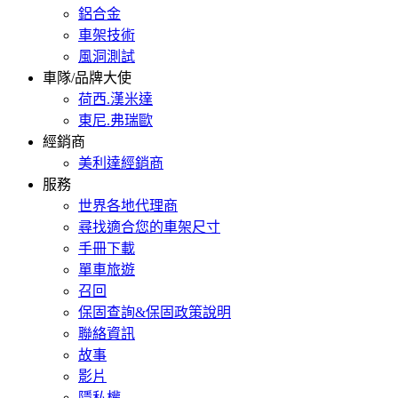
鋁合金
車架技術
風洞測試
車隊/品牌大使
荷西.漢米達
東尼.弗瑞歐
經銷商
美利達經銷商
服務
世界各地代理商
尋找適合您的車架尺寸
手冊下載
單車旅遊
召回
保固查詢&保固政策說明
聯絡資訊
故事
影片
隱私權