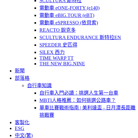
SCULTURA 斯特拉
電動車 eONE-FORTY (e140)
電動車 eBIG.TOUR (eBT)
電動車 eSPRESSO (依貝索)
REACTO 銳克多
SCULTURA ENDURANCE 斯特拉EN
SPEEDER 史匹得
SILEX 西力
TIME WARP TT
THE NEW BIG.NINE
新聞
部落格
自行車知識
自行車入門必讀：挑選人生第一台車
MBTI人格推薦：如何挑選公路車？
單車比賽戰術指南 | 美利達盃 - 日月潭長距離
挑戰賽
客製化
ESG
中文(繁)