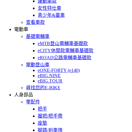
運動車款
女性特仕車
青少年&童車
查看車款
電動車
基礎電輔車
eMTB登山電輔車基礎款
eCITY休閒款電輔車基礎款
eROAD公路電輔車基礎款
電動登山車
eONE-FORTY (e140)
eBIG.NINE
eBIG.TOUR
尋找您的E-BIKE
人身部品
零配件
把手
握把/把手帶
座墊
腳踏/剎車塊