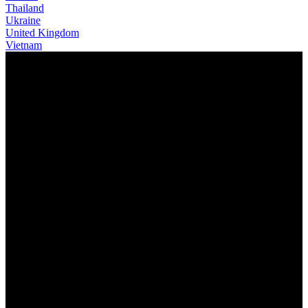
Thailand
Ukraine
United Kingdom
Vietnam
THE NEW BIG.NINE (新版 大
9車系)