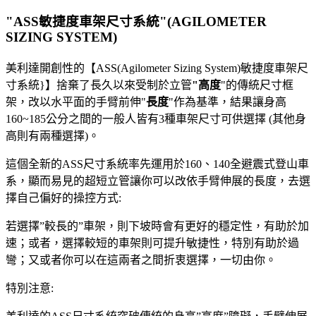
"ASS敏捷度車架尺寸系統"(AGILOMETER
SIZING SYSTEM)
美利達開創性的【ASS(Agilometer Sizing System)敏捷度車架尺
寸系統}】捨棄了長久以來受制於立管
"高度
"的傳統尺寸框
架，改以水平面的手臂前伸"
長度
"作為基準，結果讓身高
160~185公分之間的一般人皆有3種車架尺寸可供選擇 (其他身
高則有兩種選擇)。
這個全新的ASS尺寸系統率先運用於160、140全避震式登山車
系，顯而易見的超短立管讓你可以改依手臂伸展的長度，去選
擇自己偏好的操控方式:
若選擇”較長的”車架，則下坡時會有更好的穩定性，有助於加
速；或者，選擇較短的車架則可提升敏捷性，特別有助於過
彎；又或者你可以在這兩者之間折衷選擇，一切由你。
特別注意: