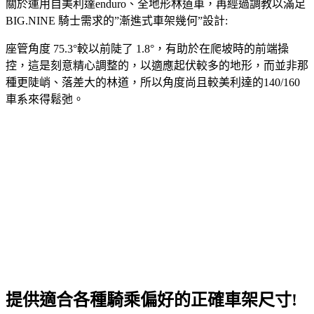
關於運用自美利達enduro、全地形林道車，再經過調教以滿足
BIG.NINE 騎士需求的”漸進式車架幾何”設計:
座管角度 75.3°較以前陡了 1.8°，有助於在爬坡時的前端操
控，這是刻意精心調整的，以適應起伏較多的地形，而並非那
種更陡峭、落差大的林道，所以角度尚且較美利達的140/160
車系來得鬆弛。
提供適合各種騎乘偏好的正確車架尺寸!