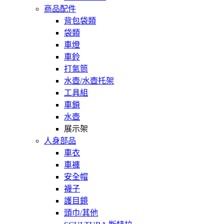
商品配件
背包袋類
袋類
車燈
車鈴
打氣筒
水壺/水壺托架
工具組
車鎖
水壺
展示架
人身部品
車衣
車褲
安全帽
襪子
護目鏡
頭巾/其他