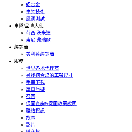
鋁合金
車架技術
風洞測試
車隊/品牌大使
荷西.漢米達
東尼.弗瑞歐
經銷商
美利達經銷商
服務
世界各地代理商
尋找適合您的車架尺寸
手冊下載
單車旅遊
召回
保固查詢&保固政策說明
聯絡資訊
故事
影片
隱私權