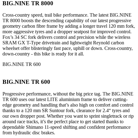
BIG.NINE TR 8000
Cross-country speed, trail bike performance. The latest BIG.NINE
TR 8000 boosts the descending capability of our latest progressive
geometry carbon fibre frame by adding a longer travel 120 mm fork,
more aggressive tyres and a dropper seatpost for improved control.
Fox’s 34 SC fork delivers control and precision while the wireless
SRAM GX T-Type drivetrain and lightweight Reynold carbon
wheelset offer blisteringly fast pace, uphill or down. Cross-country,
down-country - this bike is ready for it all.
BIG.NINE TR 600
BIG.NINE TR 600
Progressive performance, without the big price tag. The BIG.NINE
TR 600 uses our latest LITE aluminium frame to deliver cutting-
edge geometry and handling that’s also high on comfort and control
thanks to a 120 mm SR Suntour fork, clearance for 2.4“ tyres and
our own dropper post. Whether you want to sprint singletrack or rip
around race tracks, it’s the perfect place to get started thanks to
dependable Shimano 11-speed shifting and confident performance
from hydraulic disc brakes.