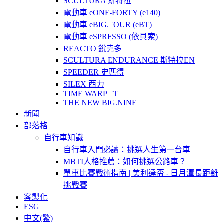
SCULTURA 斯特拉
電動車 eONE-FORTY (e140)
電動車 eBIG.TOUR (eBT)
電動車 eSPRESSO (依貝索)
REACTO 銳克多
SCULTURA ENDURANCE 斯特拉EN
SPEEDER 史匹得
SILEX 西力
TIME WARP TT
THE NEW BIG.NINE
新聞
部落格
自行車知識
自行車入門必讀：挑選人生第一台車
MBTI人格推薦：如何挑選公路車？
單車比賽戰術指南 | 美利達盃 - 日月潭長距離
挑戰賽
客製化
ESG
中文(繁)