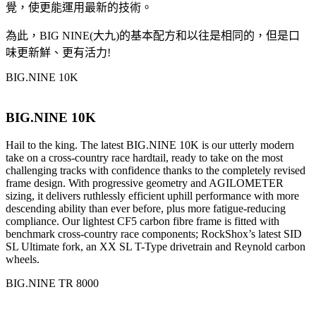
覺，使更能運用最新的技術。
為此，BIG NINE(大九)的基本配方和以往是相同的，但是口
味更新鮮、更有活力!
BIG.NINE 10K
BIG.NINE 10K
Hail to the king. The latest BIG.NINE 10K is our utterly modern
take on a cross-country race hardtail, ready to take on the most
challenging tracks with confidence thanks to the completely revised
frame design. With progressive geometry and AGILOMETER
sizing, it delivers ruthlessly efficient uphill performance with more
descending ability than ever before, plus more fatigue-reducing
compliance. Our lightest CF5 carbon fibre frame is fitted with
benchmark cross-country race components; RockShox’s latest SID
SL Ultimate fork, an XX SL T-Type drivetrain and Reynold carbon
wheels.
BIG.NINE TR 8000