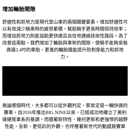
增加輪胎間隙
舒適性和抓地力是現代登山車的兩個關鍵要素。增加舒適性可
以有效減少騎乘時的疲勞累積，幫助騎手更長時間保持效率；
而增加抓地力則能協助更快速且自信地通過技術性路段。為了
改善這兩點，我們增加了輪胎與車架的間隙，使騎手能夠安裝
高達2.4吋的車胎，更寬的輪胎還能提升防刺穿能力和抓地
力。
研發焦點
設計思維
無論哪個時代，大多都可以從外觀判定，那肯定是一輛快速的
賽車。自2016年推出BIG.NINE以來，已經成功地確立了美利
達硬尾車系的基調，而隨著新特性、幾何更新和更強悍的越野
性能，全新、更低趴的外觀，也呼應著新世代的動感競賽車