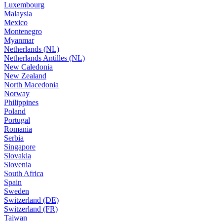
Luxembourg
Malaysia
Mexico
Montenegro
Myanmar
Netherlands (NL)
Netherlands Antilles (NL)
New Caledonia
New Zealand
North Macedonia
Norway
Philippines
Poland
Portugal
Romania
Serbia
Singapore
Slovakia
Slovenia
South Africa
Spain
Sweden
Switzerland (DE)
Switzerland (FR)
Taiwan