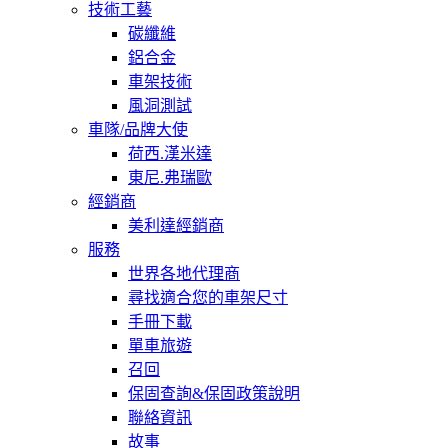
技術工藝
碳纖維
鋁合金
車架技術
風洞測試
車隊/品牌大使
荷西.漢米達
東尼.弗瑞歐
經銷商
美利達經銷商
服務
世界各地代理商
尋找適合您的車架尺寸
手冊下載
單車旅遊
召回
保固查詢&保固政策說明
聯絡資訊
故事