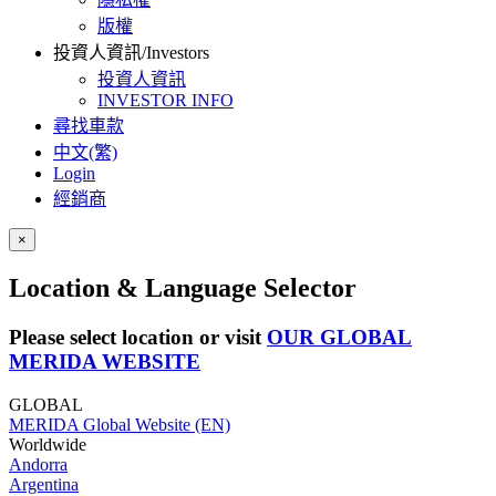
版權
投資人資訊/Investors
投資人資訊
INVESTOR INFO
尋找車款
中文(繁)
Login
經銷商
×
Location & Language Selector
Please select location or visit
OUR GLOBAL
MERIDA WEBSITE
GLOBAL
MERIDA Global Website (EN)
Worldwide
Andorra
Argentina