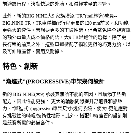
前避震行程、滾動快速的外胎，和減輕重量的座管。
此外，新的BIG.NINE大9 家族增添”TR”(trail林道)成員--
BIG.NINE TR，TR車種標配行程更長的120 mm前叉，和功能
更強大的套件。若想要更多的下坡性能，但希望免除全避震車
的額外重量與成本價格的話，大9 TR是絕佳的選擇。除了更
長行程的前叉之外，這些車還標配了顆粒更粗的巧克力胎，以
及可伸縮座管，實用又耐操。
特色、創新
"漸進式"(PROGRESSIVE)車架幾何設計
新的 BIG.NINE(大9) 承襲其無所不能的基因，且增添了些新
配方，因此性能更強。 更大的輪胎間隙提升舒適性和抓地
力，”漸進式”(aggressive)車架尺寸/幾何系統，使大9更能應對
有挑戰性的崎嶇/技術性地形。此外，搭配伸縮座管的設計則
是競賽所需的必備套件。