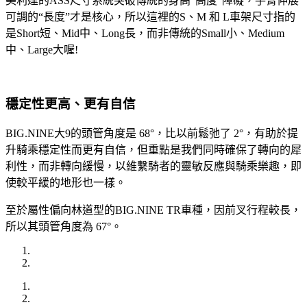
美利達的ASS尺寸系統突破傳統的身高”高度”障礙，手臂伸展
可調的“長度”才是核心，所以這裡的S、M 和 L車架尺寸指的
是Short短、Mid中、Long長，而非傳統的Small小、Medium
中、Large大喔!
穩定性更高、更有自信
BIG.NINE大9的頭管角度是 68°，比以前鬆弛了 2°，有助於提
升騎乘穩定性而更有自信，但重點是我們同時確保了轉向的犀
利性，而非轉向緩慢，以維繫騎者的靈敏反應與騎乘樂趣，即
使較平緩的地形也一樣。
至於屬性偏向林道型的BIG.NINE TR車種，因前叉行程較長，
所以其頭管角度為 67°。