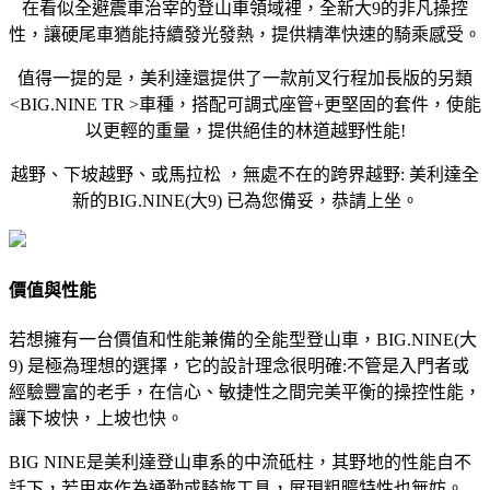
在看似全避震車治宰的登山車領域裡，全新大9的非凡操控
性，讓硬尾車猶能持續發光發熱，提供精準快速的騎乘感受。
值得一提的是，美利達還提供了一款前叉行程加長版的另類
<BIG.NINE TR >車種，搭配可調式座管+更堅固的套件，使能
以更輕的重量，提供絕佳的林道越野性能!
越野、下坡越野、或馬拉松 ，無處不在的跨界越野: 美利達全
新的BIG.NINE(大9) 已為您備妥，恭請上坐。
價值與性能
若想擁有一台價值和性能兼備的全能型登山車，BIG.NINE(大
9) 是極為理想的選擇，它的設計理念很明確:不管是入門者或
經驗豐富的老手，在信心、敏捷性之間完美平衡的操控性能，
讓下坡快，上坡也快。
BIG NINE是美利達登山車系的中流砥柱，其野地的性能自不
話下，若用來作為通勤或騎旅工具，展現粗曠特性也無妨。