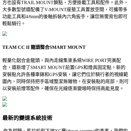
方也設有TRAIL MOUNT鎖點，方便掛載工具和配件。此外，
大多數型號還配備了V-MOUNT座墊工具置放空間，可攜帶多
功能工具和4/6mm的後軸拆裝內六角扳手，讓您無需背包即可
輕鬆騎行。
TEAM CC II 龍頭整合SMART MOUNT
輕量化鋁合金龍頭，與內走線集束系統WIRE PORT完美配
合，還新增了SMART MOUNT前置GPS和燈具固定點。新的
安裝點允許各種車錶和GPS安裝，讓它們位於騎行者的視線範
圍內，同時保持把手區域整潔無雜物。在安裝點的底部，則可
以安裝前燈等配件，確保在光線逐漸變暗時保持高能見度。
最新的變速系統技術
作為越野、馬拉松和下坡XC賽(down-country)的表率，我們的