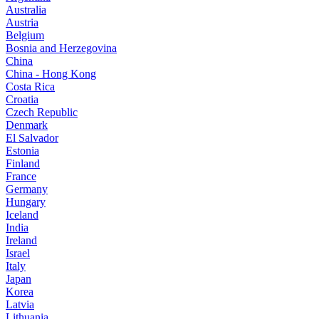
Australia
Austria
Belgium
Bosnia and Herzegovina
China
China - Hong Kong
Costa Rica
Croatia
Czech Republic
Denmark
El Salvador
Estonia
Finland
France
Germany
Hungary
Iceland
India
Ireland
Israel
Italy
Japan
Korea
Latvia
Lithuania