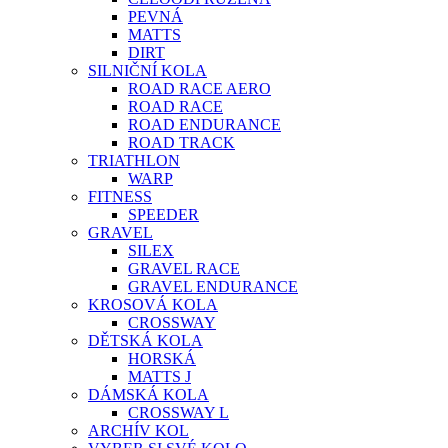
PEVNÁ
MATTS
DIRT
SILNIČNÍ KOLA
ROAD RACE AERO
ROAD RACE
ROAD ENDURANCE
ROAD TRACK
TRIATHLON
WARP
FITNESS
SPEEDER
GRAVEL
SILEX
GRAVEL RACE
GRAVEL ENDURANCE
KROSOVÁ KOLA
CROSSWAY
DĚTSKÁ KOLA
HORSKÁ
MATTS J
DÁMSKÁ KOLA
CROSSWAY L
ARCHÍV KOL