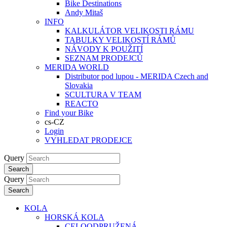
Bike Destinations
Andy Mitaš
INFO
KALKULÁTOR VELIKOSTI RÁMU
TABULKY VELIKOSTÍ RÁMŮ
NÁVODY K POUŽITÍ
SEZNAM PRODEJCŮ
MERIDA WORLD
Distributor pod lupou - MERIDA Czech and
Slovakia
SCULTURA V TEAM
REACTO
Find your Bike
cs-CZ
Login
VYHLEDAT PRODEJCE
Query
Search
Query
Search
KOLA
HORSKÁ KOLA
CELOODPRUŽENÁ