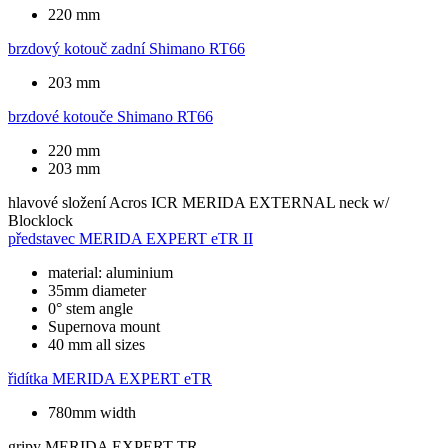
220 mm
brzdový kotouč zadní
Shimano RT66
203 mm
brzdové kotouče
Shimano RT66
220 mm
203 mm
hlavové složení
Acros ICR MERIDA EXTERNAL neck w/
Blocklock
představec
MERIDA EXPERT eTR II
material: aluminium
35mm diameter
0° stem angle
Supernova mount
40 mm all sizes
řidítka
MERIDA EXPERT eTR
780mm width
gripy
MERIDA EXPERT TR