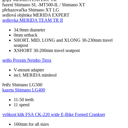
řazení
Shimano SL -MT500-IL / Shimano XT
přehazovačka
Shimano XT LG
sedlová objímka
MERIDA EXPERT
sedlovka
MERIDA TEAM TR II
34.9mm diameter
0mm setback
SHORT, MID, LONG and XLONG 30-230mm travel
seatpost
XSHORT 30-200mm travel seatpost
sedlo
Proxim Nembo Tirox
V-mount adapter
incl. MERIDA minitool
řetěz
Shimano LG500
kazeta
Shimano LG400
11-50 teeth
11 speed
velikost klik
FSA CK-220 wide E-Bike Forged Crankset
160mm for all sizes