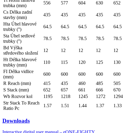
Tt Horní rámová
556
577
604
630
652
trubka (mm)
Cs Délka zadní
435
435
435
435
435
stavby (mm)
Hta Úhel hlavové
64.5
64.5
64.5
64.5
64.5
trubky (°)
Sta Úhel sedlové
78.5
78.5
78.5
78.5
78.5
trubky (°)
Bd Výška
12
12
12
12
12
středového složení
Ht Délka hlavové
110
115
120
125
130
trubky (mm)
FI Délka vidlice
600
600
600
600
600
(mm)
R Reach (mm)
415
435
460
485
505
S Stack (mm)
652
657
661
666
670
Wb Rozvor kol
1195
1218
1245
1272
1294
Str Stack To Reach
1.57
1.51
1.44
1.37
1.33
Ratio Pc
Downloads
Interactive digital user manual – eONE-EIGHTY