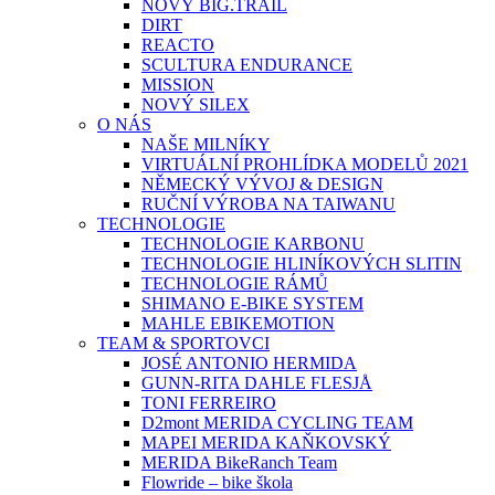
NOVÝ BIG.TRAIL
DIRT
REACTO
SCULTURA ENDURANCE
MISSION
NOVÝ SILEX
O NÁS
NAŠE MILNÍKY
VIRTUÁLNÍ PROHLÍDKA MODELŮ 2021
NĚMECKÝ VÝVOJ & DESIGN
RUČNÍ VÝROBA NA TAIWANU
TECHNOLOGIE
TECHNOLOGIE KARBONU
TECHNOLOGIE HLINÍKOVÝCH SLITIN
TECHNOLOGIE RÁMŮ
SHIMANO E-BIKE SYSTEM
MAHLE EBIKEMOTION
TEAM & SPORTOVCI
JOSÉ ANTONIO HERMIDA
GUNN-RITA DAHLE FLESJÅ
TONI FERREIRO
D2mont MERIDA CYCLING TEAM
MAPEI MERIDA KAŇKOVSKÝ
MERIDA BikeRanch Team
Flowride – bike škola