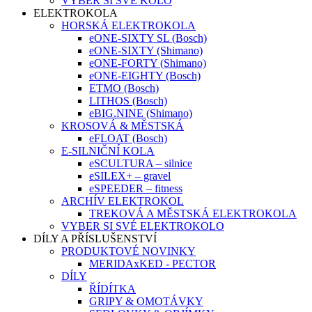
VYBER SI SVÉ KOLO
ELEKTROKOLA
HORSKÁ ELEKTROKOLA
eONE-SIXTY SL (Bosch)
eONE-SIXTY (Shimano)
eONE-FORTY (Shimano)
eONE-EIGHTY (Bosch)
ETMO (Bosch)
LITHOS (Bosch)
eBIG.NINE (Shimano)
KROSOVÁ & MĚSTSKÁ
eFLOAT (Bosch)
E-SILNIČNÍ KOLA
eSCULTURA – silnice
eSILEX+ – gravel
eSPEEDER – fitness
ARCHÍV ELEKTROKOL
TREKOVÁ A MĚSTSKÁ ELEKTROKOLA
VYBER SI SVÉ ELEKTROKOLO
DÍLY A PŘÍSLUŠENSTVÍ
PRODUKTOVÉ NOVINKY
MERIDAxKED - PECTOR
DÍLY
ŘÍDÍTKA
GRIPY & OMOTÁVKY