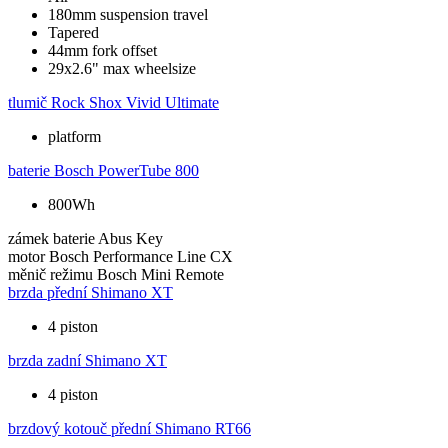
180mm suspension travel
Tapered
44mm fork offset
29x2.6" max wheelsize
tlumič
Rock Shox Vivid Ultimate
platform
baterie
Bosch PowerTube 800
800Wh
zámek baterie
Abus Key
motor
Bosch Performance Line CX
měnič režimu
Bosch Mini Remote
brzda přední
Shimano XT
4 piston
brzda zadní
Shimano XT
4 piston
brzdový kotouč přední
Shimano RT66