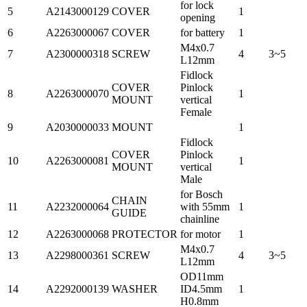
for lock
5
A2143000129
COVER
1
opening
6
A2263000067
COVER
for battery
1
M4x0.7
7
A2300000318
SCREW
4
3~5
L12mm
Fidlock
COVER
Pinlock
8
A2263000070
1
MOUNT
vertical
Female
9
A2030000033
MOUNT
1
Fidlock
COVER
Pinlock
10
A2263000081
1
MOUNT
vertical
Male
for Bosch
CHAIN
11
A2232000064
with 55mm
1
GUIDE
chainline
12
A2263000068
PROTECTOR
for motor
1
M4x0.7
13
A2298000361
SCREW
4
3~5
L12mm
OD11mm
14
A2292000139
WASHER
ID4.5mm
1
H0.8mm