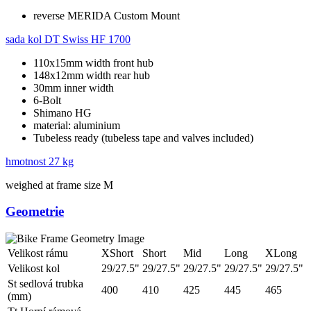
reverse MERIDA Custom Mount
sada kol
DT Swiss HF 1700
110x15mm width front hub
148x12mm width rear hub
30mm inner width
6-Bolt
Shimano HG
material: aluminium
Tubeless ready (tubeless tape and valves included)
hmotnost
27 kg
weighed at frame size M
Geometrie
Velikost rámu
XShort
Short
Mid
Long
XLong
Velikost kol
29/27.5"
29/27.5"
29/27.5"
29/27.5"
29/27.5"
St sedlová trubka
400
410
425
445
465
(mm)