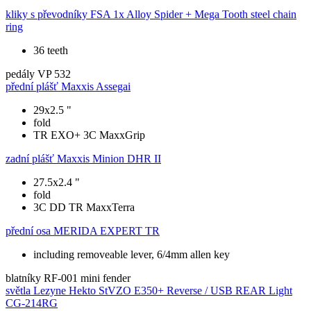
kliky s převodníky
FSA 1x Alloy Spider + Mega Tooth steel chain
ring
36 teeth
pedály
VP 532
přední plášť
Maxxis Assegai
29x2.5 "
fold
TR EXO+ 3C MaxxGrip
zadní plášť
Maxxis Minion DHR II
27.5x2.4 "
fold
3C DD TR MaxxTerra
přední osa
MERIDA EXPERT TR
including removeable lever, 6/4mm allen key
blatníky
RF-001 mini fender
světla
Lezyne Hekto StVZO E350+ Reverse / USB REAR Light
CG-214RG