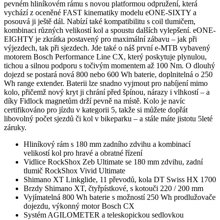
pevném hliníkovém rámu s novou platformou odpružení, která
vychází z oceněné FAST kinematiky modelu eONE-SIXTY a
posouvá ji ještě dál. Nabízí také kompatibilitu s coil tlumičem,
kombinaci různých velikostí kol a spoustu dalších vylepšení. eONE-
EIGHTY je zkrátka postavený pro maximální zábavu – jak při
výjezdech, tak při sjezdech. Jde také o náš první e-MTB vybavený
motorem Bosch Performance Line CX, který poskytuje plynulou,
tichou a silnou podporu s točivým momentem až 100 Nm. O dlouhý
dojezd se postará nová 800 nebo 600 Wh baterie, doplnitelná o 250
Wh range extender. Baterii lze snadno vyjmout pro nabíjení mimo
kolo, přičemž nový kryt ji chrání před špínou, nárazy i vlhkostí – a
díky Fidlock magnetům drží pevně na místě. Kolo je navíc
certifikováno pro jízdu v kategorii 5, takže si můžete dopřát
libovolný počet sjezdů či kol v bikeparku – a stále máte jistotu 5leté
záruky.
Hliníkový rám s 180 mm zadního zdvihu a kombinací
velikostí kol pro hravé a obratné řízení
Vidlice RockShox Zeb Ultimate se 180 mm zdvihu, zadní
tlumič RockShox Vivid Ultimate
Shimano XT Linkglide, 11 převodů, kola DT Swiss HX 1700
Brzdy Shimano XT, čtyřpístkové, s kotouči 220 / 200 mm
Vyjímatelná 800 Wh baterie s možností 250 Wh prodlužovače
dojezdu, výkonný motor Bosch CX
Systém AGILOMETER a teleskopickou sedlovkou