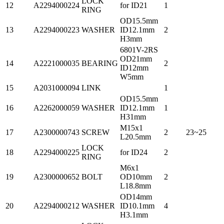
LOCK
12
A2294000224
for ID21
1
RING
OD15.5mm
13
A2294000223
WASHER
ID12.1mm
2
H3mm
6801V-2RS
OD21mm
14
A2221000035
BEARING
2
ID12mm
W5mm
15
A2031000094
LINK
1
OD15.5mm
16
A2262000059
WASHER
ID12.1mm
1
H31mm
M15x1
17
A2300000743
SCREW
2
23~25
L20.5mm
LOCK
18
A2294000225
for ID24
2
RING
M6x1
19
A2300000652
BOLT
OD10mm
2
L18.8mm
OD14mm
20
A2294000212
WASHER
ID10.1mm
4
H3.1mm