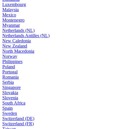
Luxembourg
Malaysia
Mexico
Montenegro
Myanmar
Netherlands (NL)
Netherlands Antilles (NL)
New Caledonia
New Zealand
North Macedonia
Norway
Philippines
Poland
Portugal
Romania
Serbia
Singapore
Slovakia
Slovenia
South Africa
Spain
Sweden
Switzerland (DE)
Switzerland (FR)
Taiwan