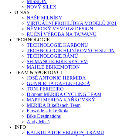
MISSION
NOVÝ SILEX
O NÁS
NAŠE MILNÍKY
VIRTUÁLNÍ PROHLÍDKA MODELŮ 2021
NĚMECKÝ VÝVOJ & DESIGN
RUČNÍ VÝROBA NA TAIWANU
TECHNOLOGIE
TECHNOLOGIE KARBONU
TECHNOLOGIE HLINÍKOVÝCH SLITIN
TECHNOLOGIE RÁMŮ
SHIMANO E-BIKE SYSTEM
MAHLE EBIKEMOTION
TEAM & SPORTOVCI
JOSÉ ANTONIO HERMIDA
GUNN-RITA DAHLE FLESJÅ
TONI FERREIRO
D2mont MERIDA CYCLING TEAM
MAPEI MERIDA KAŇKOVSKÝ
MERIDA BikeRanch Team
Flowride – bike škola
Bike Destinations
Andy Mitaš
INFO
KALKULÁTOR VELIKOSTI RÁMU