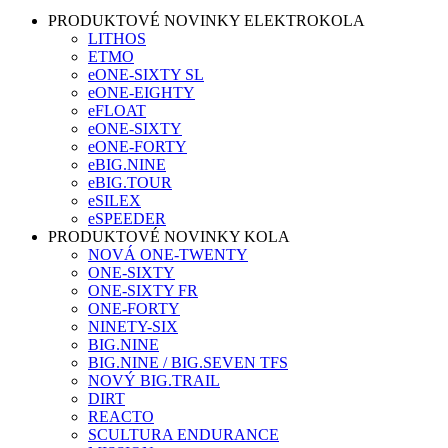
PRODUKTOVÉ NOVINKY ELEKTROKOLA
LITHOS
ETMO
eONE-SIXTY SL
eONE-EIGHTY
eFLOAT
eONE-SIXTY
eONE-FORTY
eBIG.NINE
eBIG.TOUR
eSILEX
eSPEEDER
PRODUKTOVÉ NOVINKY KOLA
NOVÁ ONE-TWENTY
ONE-SIXTY
ONE-SIXTY FR
ONE-FORTY
NINETY-SIX
BIG.NINE
BIG.NINE / BIG.SEVEN TFS
NOVÝ BIG.TRAIL
DIRT
REACTO
SCULTURA ENDURANCE