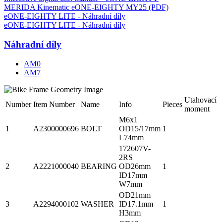
MERIDA Kinematic eONE-EIGHTY MY25 (PDF)
eONE-EIGHTY LITE - Náhradní díly
eONE-EIGHTY LITE - Náhradní díly
Náhradní díly
AM0
AM7
Utahovací
Number
Item Number
Name
Info
Pieces
moment
M6x1
1
A2300000696
BOLT
OD15/17mm
1
L74mm
172607V-
2RS
2
A2221000040
BEARING
OD26mm
1
ID17mm
W7mm
OD21mm
3
A2294000102
WASHER
ID17.1mm
1
H3mm