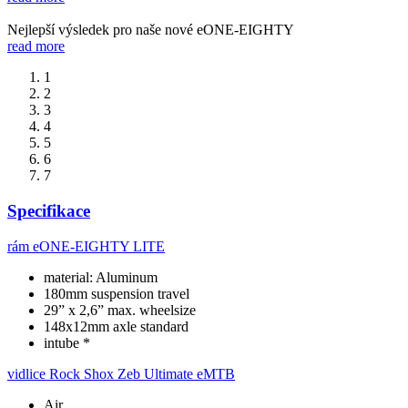
Nejlepší výsledek pro naše nové eONE-EIGHTY
read more
1
2
3
4
5
6
7
Specifikace
rám
eONE-EIGHTY LITE
material: Aluminum
180mm suspension travel
29” x 2,6” max. wheelsize
148x12mm axle standard
intube *
vidlice
Rock Shox Zeb Ultimate eMTB
Air