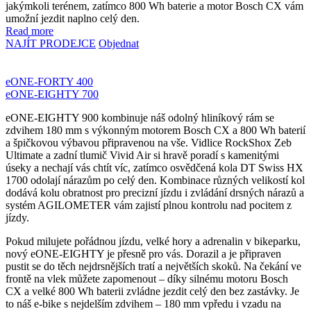
jakýmkoli terénem, zatímco 800 Wh baterie a motor Bosch CX vám
umožní jezdit naplno celý den.
Read more
NAJÍT PRODEJCE
Objednat
eONE-FORTY 400
eONE-EIGHTY 700
eONE-EIGHTY 900 kombinuje náš odolný hliníkový rám se
zdvihem 180 mm s výkonným motorem Bosch CX a 800 Wh baterií
a špičkovou výbavou připravenou na vše. Vidlice RockShox Zeb
Ultimate a zadní tlumič Vivid Air si hravě poradí s kamenitými
úseky a nechají vás chtít víc, zatímco osvědčená kola DT Swiss HX
1700 odolají nárazům po celý den. Kombinace různých velikostí kol
dodává kolu obratnost pro precizní jízdu i zvládání drsných nárazů a
systém AGILOMETER vám zajistí plnou kontrolu nad pocitem z
jízdy.
Pokud milujete pořádnou jízdu, velké hory a adrenalin v bikeparku,
nový eONE-EIGHTY je přesně pro vás. Dorazil a je připraven
pustit se do těch nejdrsnějších tratí a největších skoků. Na čekání ve
frontě na vlek můžete zapomenout – díky silnému motoru Bosch
CX a velké 800 Wh baterii zvládne jezdit celý den bez zastávky. Je
to náš e-bike s nejdelším zdvihem – 180 mm vpředu i vzadu na