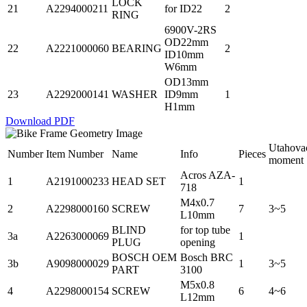
LOCK
21
A2294000211
for ID22
2
RING
6900V-2RS
OD22mm
22
A2221000060
BEARING
2
ID10mm
W6mm
OD13mm
23
A2292000141
WASHER
ID9mm
1
H1mm
Download PDF
Utahova
Number
Item Number
Name
Info
Pieces
moment
Acros AZA-
1
A2191000233
HEAD SET
1
718
M4x0.7
2
A2298000160
SCREW
7
3~5
L10mm
BLIND
for top tube
3a
A2263000069
1
PLUG
opening
BOSCH OEM
Bosch BRC
3b
A9098000029
1
3~5
PART
3100
M5x0.8
4
A2298000154
SCREW
6
4~6
L12mm