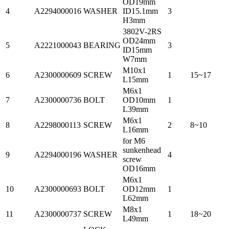
OD19mm
4
A2294000016
WASHER
ID15.1mm
3
H3mm
3802V-2RS
OD24mm
5
A2221000043
BEARING
3
ID15mm
W7mm
M10x1
6
A2300000609
SCREW
1
15~17
L15mm
M6x1
7
A2300000736
BOLT
OD10mm
1
L39mm
M6x1
8
A2298000113
SCREW
2
8~10
L16mm
for M6
sunkenhead
9
A2294000196
WASHER
4
screw
OD16mm
M6x1
10
A2300000693
BOLT
OD12mm
1
L62mm
M8x1
11
A2300000737
SCREW
1
18~20
L49mm