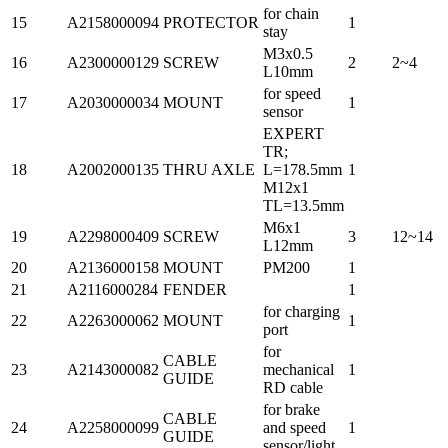
for chain
15
A2158000094
PROTECTOR
1
stay
M3x0.5
16
A2300000129
SCREW
2
2~4
L10mm
for speed
17
A2030000034
MOUNT
1
sensor
EXPERT
TR;
18
A2002000135
THRU AXLE
L=178.5mm
1
M12x1
TL=13.5mm
M6x1
19
A2298000409
SCREW
3
12~14
L12mm
20
A2136000158
MOUNT
PM200
1
21
A2116000284
FENDER
1
for charging
22
A2263000062
MOUNT
1
port
for
CABLE
23
A2143000082
mechanical
1
GUIDE
RD cable
for brake
CABLE
24
A2258000099
and speed
1
GUIDE
sensor/light