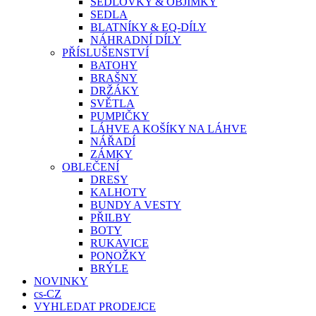
SEDLOVKY & OBJÍMKY
SEDLA
BLATNÍKY & EQ-DÍLY
NÁHRADNÍ DÍLY
PŘÍSLUŠENSTVÍ
BATOHY
BRAŠNY
DRŽÁKY
SVĚTLA
PUMPIČKY
LÁHVE A KOŠÍKY NA LÁHVE
NÁŘADÍ
ZÁMKY
OBLEČENÍ
DRESY
KALHOTY
BUNDY A VESTY
PŘILBY
BOTY
RUKAVICE
PONOŽKY
BRÝLE
NOVINKY
cs-CZ
VYHLEDAT PRODEJCE