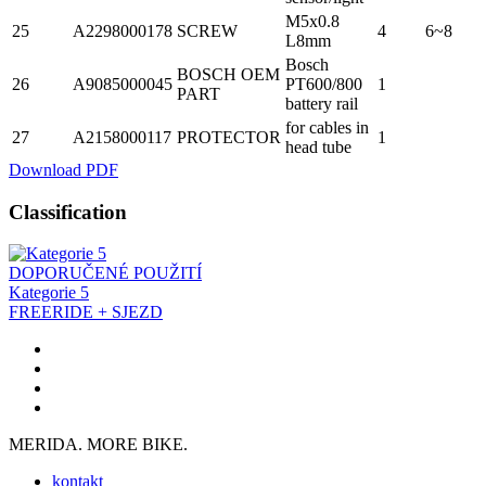
M5x0.8
25
A2298000178
SCREW
4
6~8
L8mm
Bosch
BOSCH OEM
26
A9085000045
PT600/800
1
PART
battery rail
for cables in
27
A2158000117
PROTECTOR
1
head tube
Download PDF
Classification
DOPORUČENÉ POUŽITÍ
Kategorie 5
FREERIDE + SJEZD
MERIDA. MORE BIKE.
kontakt