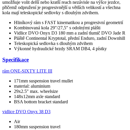
umožňuje volit delší nebo kratší reach nezávisle na výšce jezdce,
přičemž odpružení je progresivnější u větších velikostí a všechna
kola mají teleskopické sedlovky s dlouhým zdvihem.
Hliníkový rám s FAST kinematikou a progresivní geometrií
Kombinovaná kola 29"/27,5" s odolnými plášti
Vidlice DVO Onyx D3 180 mm a zadní tlumič DVO Jade R
Pláště Continental Kryptotal, přední Enduro, zadní Downhill
Teleskopická sedlovka s dlouhým zdvihem
Výkonné hydraulické brzdy SRAM DB4, 4 pístky
Specifikace
rám
ONE-SIXTY LITE III
171mm suspension travel mullet
material: aluminium
29x2.5" max. wheelsize
148x12mm axle standard
BSA bottom bracket standard
vidlice
DVO Onyx 38 D3
Air
180mm suspension travel