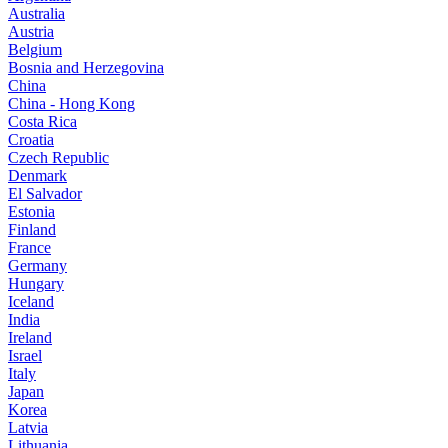
Australia
Austria
Belgium
Bosnia and Herzegovina
China
China - Hong Kong
Costa Rica
Croatia
Czech Republic
Denmark
El Salvador
Estonia
Finland
France
Germany
Hungary
Iceland
India
Ireland
Israel
Italy
Japan
Korea
Latvia
Lithuania