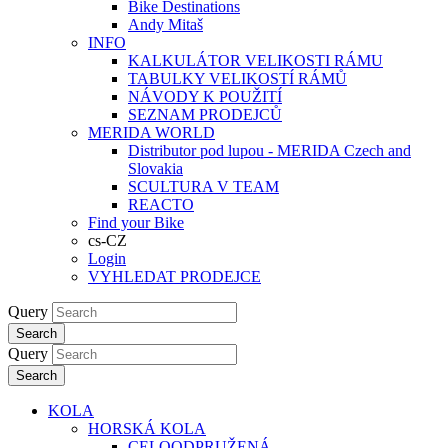
Bike Destinations
Andy Mitaš
INFO
KALKULÁTOR VELIKOSTI RÁMU
TABULKY VELIKOSTÍ RÁMŮ
NÁVODY K POUŽITÍ
SEZNAM PRODEJCŮ
MERIDA WORLD
Distributor pod lupou - MERIDA Czech and
Slovakia
SCULTURA V TEAM
REACTO
Find your Bike
cs-CZ
Login
VYHLEDAT PRODEJCE
Query
Search
Query
Search
KOLA
HORSKÁ KOLA
CELOODPRUŽENÁ