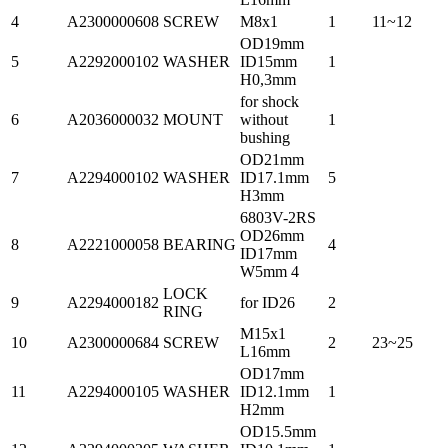
4
A2300000608
SCREW
M8x1
1
11~12
OD19mm
5
A2292000102
WASHER
ID15mm
1
H0,3mm
for shock
6
A2036000032
MOUNT
without
1
bushing
OD21mm
7
A2294000102
WASHER
ID17.1mm
5
H3mm
6803V-2RS
OD26mm
8
A2221000058
BEARING
4
ID17mm
W5mm 4
LOCK
9
A2294000182
for ID26
2
RING
M15x1
10
A2300000684
SCREW
2
23~25
L16mm
OD17mm
11
A2294000105
WASHER
ID12.1mm
1
H2mm
OD15.5mm