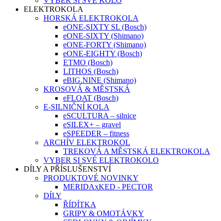
VYBER SI SVÉ KOLO
ELEKTROKOLA
HORSKÁ ELEKTROKOLA
eONE-SIXTY SL (Bosch)
eONE-SIXTY (Shimano)
eONE-FORTY (Shimano)
eONE-EIGHTY (Bosch)
ETMO (Bosch)
LITHOS (Bosch)
eBIG.NINE (Shimano)
KROSOVÁ & MĚSTSKÁ
eFLOAT (Bosch)
E-SILNIČNÍ KOLA
eSCULTURA – silnice
eSILEX+ – gravel
eSPEEDER – fitness
ARCHÍV ELEKTROKOL
TREKOVÁ A MĚSTSKÁ ELEKTROKOLA
VYBER SI SVÉ ELEKTROKOLO
DÍLY A PŘÍSLUŠENSTVÍ
PRODUKTOVÉ NOVINKY
MERIDAxKED - PECTOR
DÍLY
ŘÍDÍTKA
GRIPY & OMOTÁVKY