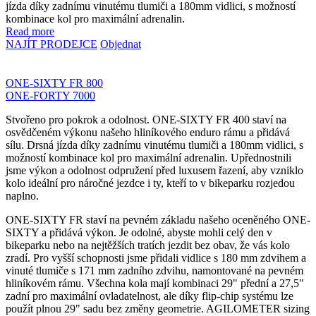
jízda díky zadnímu vinutému tlumiči a 180mm vidlici, s možností
kombinace kol pro maximální adrenalin.
Read more
NAJÍT PRODEJCE
Objednat
ONE-SIXTY FR 800
ONE-FORTY 7000
Stvořeno pro pokrok a odolnost. ONE-SIXTY FR 400 staví na
osvědčeném výkonu našeho hliníkového enduro rámu a přidává
sílu. Drsná jízda díky zadnímu vinutému tlumiči a 180mm vidlici, s
možností kombinace kol pro maximální adrenalin. Upřednostnili
jsme výkon a odolnost odpružení před luxusem řazení, aby vzniklo
kolo ideální pro náročné jezdce i ty, kteří to v bikeparku rozjedou
naplno.
ONE-SIXTY FR staví na pevném základu našeho oceněného ONE-
SIXTY a přidává výkon. Je odolné, abyste mohli celý den v
bikeparku nebo na nejtěžších tratích jezdit bez obav, že vás kolo
zradí. Pro vyšší schopnosti jsme přidali vidlice s 180 mm zdvihem a
vinuté tlumiče s 171 mm zadního zdvihu, namontované na pevném
hliníkovém rámu. Všechna kola mají kombinaci 29" přední a 27,5"
zadní pro maximální ovladatelnost, ale díky flip-chip systému lze
použít plnou 29" sadu bez změny geometrie. AGILOMETER sizing