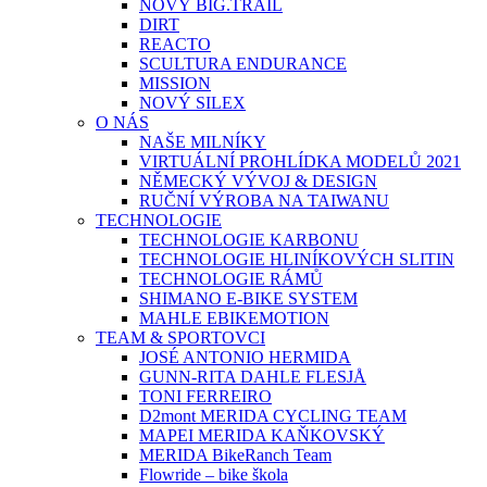
NOVÝ BIG.TRAIL
DIRT
REACTO
SCULTURA ENDURANCE
MISSION
NOVÝ SILEX
O NÁS
NAŠE MILNÍKY
VIRTUÁLNÍ PROHLÍDKA MODELŮ 2021
NĚMECKÝ VÝVOJ & DESIGN
RUČNÍ VÝROBA NA TAIWANU
TECHNOLOGIE
TECHNOLOGIE KARBONU
TECHNOLOGIE HLINÍKOVÝCH SLITIN
TECHNOLOGIE RÁMŮ
SHIMANO E-BIKE SYSTEM
MAHLE EBIKEMOTION
TEAM & SPORTOVCI
JOSÉ ANTONIO HERMIDA
GUNN-RITA DAHLE FLESJÅ
TONI FERREIRO
D2mont MERIDA CYCLING TEAM
MAPEI MERIDA KAŇKOVSKÝ
MERIDA BikeRanch Team
Flowride – bike škola