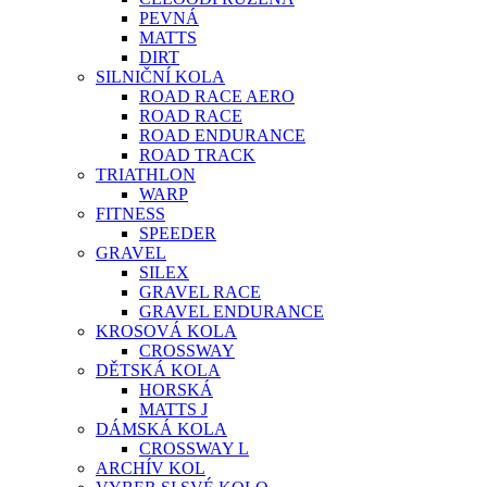
PEVNÁ
MATTS
DIRT
SILNIČNÍ KOLA
ROAD RACE AERO
ROAD RACE
ROAD ENDURANCE
ROAD TRACK
TRIATHLON
WARP
FITNESS
SPEEDER
GRAVEL
SILEX
GRAVEL RACE
GRAVEL ENDURANCE
KROSOVÁ KOLA
CROSSWAY
DĚTSKÁ KOLA
HORSKÁ
MATTS J
DÁMSKÁ KOLA
CROSSWAY L
ARCHÍV KOL