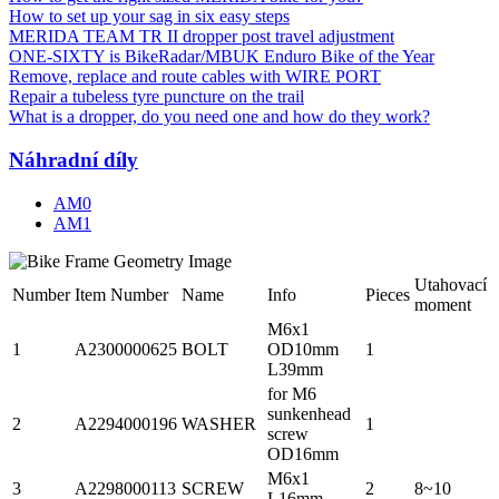
How to set up your sag in six easy steps
MERIDA TEAM TR II dropper post travel adjustment
ONE-SIXTY is BikeRadar/MBUK Enduro Bike of the Year
Remove, replace and route cables with WIRE PORT
Repair a tubeless tyre puncture on the trail
What is a dropper, do you need one and how do they work?
Náhradní díly
AM0
AM1
Utahovací
Number
Item Number
Name
Info
Pieces
moment
M6x1
1
A2300000625
BOLT
OD10mm
1
L39mm
for M6
sunkenhead
2
A2294000196
WASHER
1
screw
OD16mm
M6x1
3
A2298000113
SCREW
2
8~10
L16mm