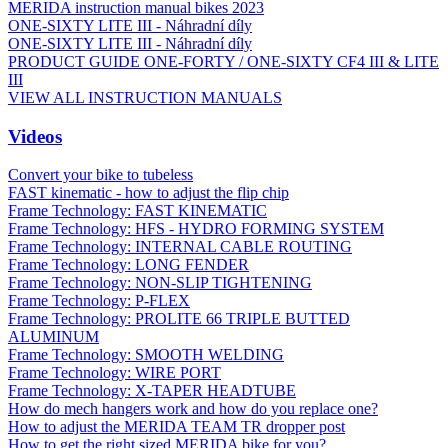
MERIDA instruction manual bikes 2023
ONE-SIXTY LITE III - Náhradní díly
ONE-SIXTY LITE III - Náhradní díly
PRODUCT GUIDE ONE-FORTY / ONE-SIXTY CF4 III & LITE
III
VIEW ALL INSTRUCTION MANUALS
Videos
Convert your bike to tubeless
FAST kinematic - how to adjust the flip chip
Frame Technology: FAST KINEMATIC
Frame Technology: HFS - HYDRO FORMING SYSTEM
Frame Technology: INTERNAL CABLE ROUTING
Frame Technology: LONG FENDER
Frame Technology: NON-SLIP TIGHTENING
Frame Technology: P-FLEX
Frame Technology: PROLITE 66 TRIPLE BUTTED
ALUMINUM
Frame Technology: SMOOTH WELDING
Frame Technology: WIRE PORT
Frame Technology: X-TAPER HEADTUBE
How do mech hangers work and how do you replace one?
How to adjust the MERIDA TEAM TR dropper post
How to get the right sized MERIDA bike for you?