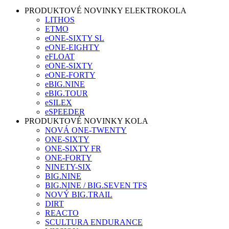
PRODUKTOVÉ NOVINKY ELEKTROKOLA
LITHOS
ETMO
eONE-SIXTY SL
eONE-EIGHTY
eFLOAT
eONE-SIXTY
eONE-FORTY
eBIG.NINE
eBIG.TOUR
eSILEX
eSPEEDER
PRODUKTOVÉ NOVINKY KOLA
NOVÁ ONE-TWENTY
ONE-SIXTY
ONE-SIXTY FR
ONE-FORTY
NINETY-SIX
BIG.NINE
BIG.NINE / BIG.SEVEN TFS
NOVÝ BIG.TRAIL
DIRT
REACTO
SCULTURA ENDURANCE