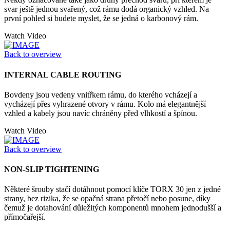
svar ještě jednou svařený, což rámu dodá organický vzhled. Na
první pohled si budete myslet, že se jedná o karbonový rám.
Watch Video
Back to overview
INTERNAL CABLE ROUTING
Bovdeny jsou vedeny vnitřkem rámu, do kterého vcházejí a
vycházejí přes vyhrazené otvory v rámu. Kolo má elegantnější
vzhled a kabely jsou navíc chráněny před vlhkostí a špínou.
Watch Video
Back to overview
NON-SLIP TIGHTENING
Některé šrouby stačí dotáhnout pomocí klíče TORX 30 jen z jedné
strany, bez rizika, že se opačná strana přetočí nebo posune, díky
čemuž je dotahování důležitých komponentů mnohem jednodušší a
přímočařejší.