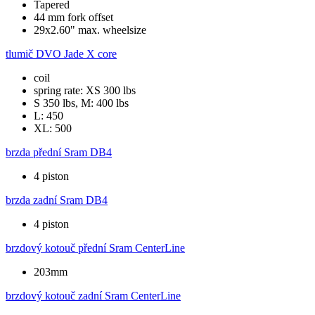
Tapered
44 mm fork offset
29x2.60" max. wheelsize
tlumič
DVO Jade X core
coil
spring rate: XS 300 lbs
S 350 lbs, M: 400 lbs
L: 450
XL: 500
brzda přední
Sram DB4
4 piston
brzda zadní
Sram DB4
4 piston
brzdový kotouč přední
Sram CenterLine
203mm
brzdový kotouč zadní
Sram CenterLine