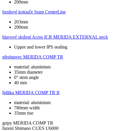
200mm
brzdové kotouče
Sram CenterLine
203mm
200mm
hlavové složení
Acros ICR MERIDA EXTERNAL neck
Upper and lower IPS sealing
představec
MERIDA COMP TR
material: aluminium
35mm diameter
0° stem angle
40 mm
řidítka
MERIDA COMP TR II
material: aluminium
780mm width
35mm rise
gripy
MERIDA COMP TR
řazení
Shimano CUES U6000