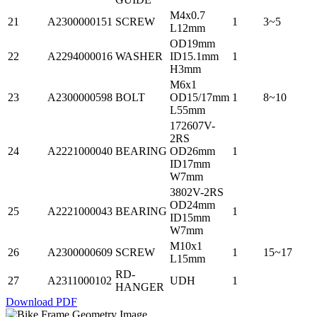
M4x0.7
21
A2300000151
SCREW
1
3~5
L12mm
OD19mm
22
A2294000016
WASHER
ID15.1mm
1
H3mm
M6x1
23
A2300000598
BOLT
OD15/17mm
1
8~10
L55mm
172607V-
2RS
24
A2221000040
BEARING
OD26mm
1
ID17mm
W7mm
3802V-2RS
OD24mm
25
A2221000043
BEARING
1
ID15mm
W7mm
M10x1
26
A2300000609
SCREW
1
15~17
L15mm
RD-
27
A2311000102
UDH
1
HANGER
Download PDF