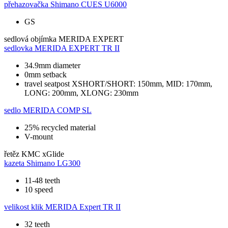
přehazovačka
Shimano CUES U6000
GS
sedlová objímka
MERIDA EXPERT
sedlovka
MERIDA EXPERT TR II
34.9mm diameter
0mm setback
travel seatpost XSHORT/SHORT: 150mm, MID: 170mm,
LONG: 200mm, XLONG: 230mm
sedlo
MERIDA COMP SL
25% recycled material
V-mount
řetěz
KMC xGlide
kazeta
Shimano LG300
11-48 teeth
10 speed
velikost klik
MERIDA Expert TR II
32 teeth