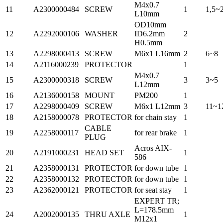
M4x0.7
11
A2300000484
SCREW
1
1,5~
L10mm
OD10mm
12
A2292000106
WASHER
ID6.2mm
2
H0.5mm
13
A2298000413
SCREW
M6x1 L16mm
2
6~8
14
A2116000239
PROTECTOR
1
M4x0.7
15
A2300000318
SCREW
3
3~5
L12mm
16
A2136000158
MOUNT
PM200
1
17
A2298000409
SCREW
M6x1 L12mm
3
11~1
18
A2158000078
PROTECTOR
for chain stay
1
CABLE
19
A2258000117
for rear brake
1
PLUG
Acros AIX-
20
A2191000231
HEAD SET
1
586
21
A2358000131
PROTECTOR
for down tube
1
22
A2358000132
PROTECTOR
for down tube
1
23
A2362000121
PROTECTOR
for seat stay
1
EXPERT TR;
L=178.5mm
24
A2002000135
THRU AXLE
1
M12x1