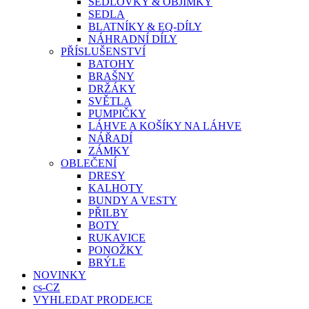
SEDLOVKY & OBJÍMKY
SEDLA
BLATNÍKY & EQ-DÍLY
NÁHRADNÍ DÍLY
PŘÍSLUŠENSTVÍ
BATOHY
BRAŠNY
DRŽÁKY
SVĚTLA
PUMPIČKY
LÁHVE A KOŠÍKY NA LÁHVE
NÁŘADÍ
ZÁMKY
OBLEČENÍ
DRESY
KALHOTY
BUNDY A VESTY
PŘILBY
BOTY
RUKAVICE
PONOŽKY
BRÝLE
NOVINKY
cs-CZ
VYHLEDAT PRODEJCE