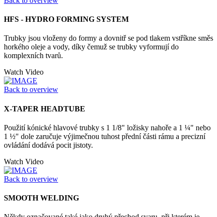
Back to overview
HFS - HYDRO FORMING SYSTEM
Trubky jsou vloženy do formy a dovnitř se pod tlakem vstříkne směs
horkého oleje a vody, díky čemuž se trubky vyformují do
komplexních tvarů.
Watch Video
Back to overview
X-TAPER HEADTUBE
Použití kónické hlavové trubky s 1 1/8" ložisky nahoře a 1 ¼" nebo
1 ½" dole zaručuje výjimečnou tuhost přední části rámu a precizní
ovládání dodává pocit jistoty.
Watch Video
Back to overview
SMOOTH WELDING
Někdy označované také jako druhý přechod svaru, při kterém je