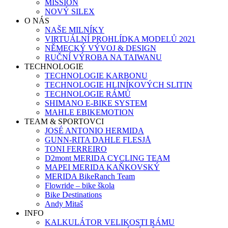
MISSION
NOVÝ SILEX
O NÁS
NAŠE MILNÍKY
VIRTUÁLNÍ PROHLÍDKA MODELŮ 2021
NĚMECKÝ VÝVOJ & DESIGN
RUČNÍ VÝROBA NA TAIWANU
TECHNOLOGIE
TECHNOLOGIE KARBONU
TECHNOLOGIE HLINÍKOVÝCH SLITIN
TECHNOLOGIE RÁMŮ
SHIMANO E-BIKE SYSTEM
MAHLE EBIKEMOTION
TEAM & SPORTOVCI
JOSÉ ANTONIO HERMIDA
GUNN-RITA DAHLE FLESJÅ
TONI FERREIRO
D2mont MERIDA CYCLING TEAM
MAPEI MERIDA KAŇKOVSKÝ
MERIDA BikeRanch Team
Flowride – bike škola
Bike Destinations
Andy Mitaš
INFO
KALKULÁTOR VELIKOSTI RÁMU