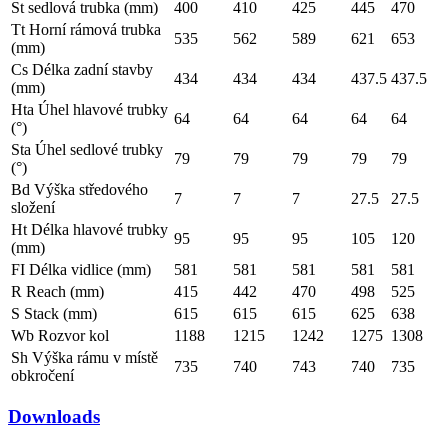
St sedlová trubka (mm)
400
410
425
445
470
Tt Horní rámová trubka
535
562
589
621
653
(mm)
Cs Délka zadní stavby
434
434
434
437.5
437.5
(mm)
Hta Úhel hlavové trubky
64
64
64
64
64
(°)
Sta Úhel sedlové trubky
79
79
79
79
79
(°)
Bd Výška středového
7
7
7
27.5
27.5
složení
Ht Délka hlavové trubky
95
95
95
105
120
(mm)
FI Délka vidlice (mm)
581
581
581
581
581
R Reach (mm)
415
442
470
498
525
S Stack (mm)
615
615
615
625
638
Wb Rozvor kol
1188
1215
1242
1275
1308
Sh Výška rámu v místě
735
740
743
740
735
obkročení
Downloads