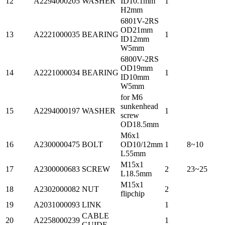
12
A2294000205
WASHER
ID10.1mm
1
H2mm
6801V-2RS
OD21mm
13
A2221000035
BEARING
1
ID12mm
W5mm
6800V-2RS
OD19mm
14
A2221000034
BEARING
1
ID10mm
W5mm
for M6
sunkenhead
15
A2294000197
WASHER
1
screw
OD18.5mm
M6x1
16
A2300000475
BOLT
OD10/12mm
1
8~10
L55mm
M15x1
17
A2300000683
SCREW
2
23~25
L18.5mm
M15x1
18
A2302000082
NUT
2
flipchip
19
A2031000093
LINK
1
CABLE
20
A2258000239
1
GUIDE