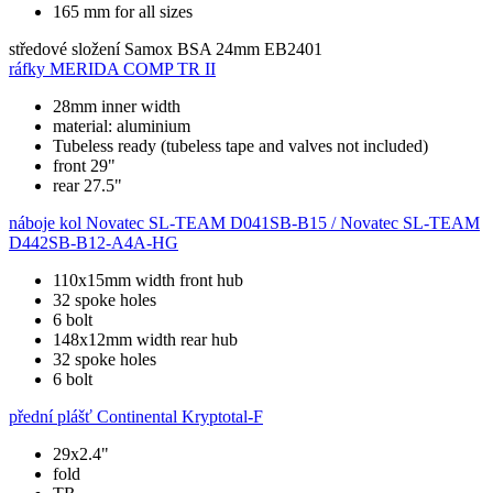
165 mm for all sizes
středové složení
Samox BSA 24mm EB2401
ráfky
MERIDA COMP TR II
28mm inner width
material: aluminium
Tubeless ready (tubeless tape and valves not included)
front 29"
rear 27.5"
náboje kol
Novatec SL-TEAM D041SB-B15 / Novatec SL-TEAM
D442SB-B12-A4A-HG
110x15mm width front hub
32 spoke holes
6 bolt
148x12mm width rear hub
32 spoke holes
6 bolt
přední plášť
Continental Kryptotal-F
29x2.4"
fold