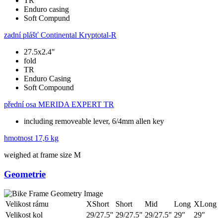
TR
Enduro casing
Soft Compund
zadní plášť
Continental Kryptotal-R
27.5x2.4"
fold
TR
Enduro Casing
Soft Compound
přední osa
MERIDA EXPERT TR
including removeable lever, 6/4mm allen key
hmotnost
17,6 kg
weighed at frame size M
Geometrie
Velikost rámu
XShort
Short
Mid
Long
XLong
Velikost kol
29/27.5"
29/27.5"
29/27.5"
29"
29"