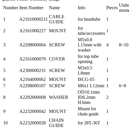
Utah
Number
Item Number
Name
Info
Pieces
mome
CABLE
1
A21610000211
for headtube
1
GUIDE
for
2
A2161000227
MOUNT
1
tube/accesoires
M5x0.8
3
A2298000004
SCREW
L15mm with
4
8~10
washer
for top tube
4
A2161000079
COVER
1
opening
M3x0.5
5
A2300000231
SCREW
1
L8mm
6
A2164000062
MOUNT
ISCG-05
1
7
A2298000107
SCREW
M6x1 L12mm
1
6~8
OD10.1mm
8
A2292000008
WASHER
ID6.2mm
2
H3mm
Mount for
9
A2232000042
MOUNT
1
chain guide
CHAIN
10
A2232000028
for 28T-36T
1
GUIDE