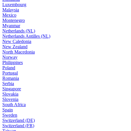
Luxembourg
Malaysia
Mexico
Montenegro
Myanmar
Netherlands (NL)
Netherlands Antilles (NL)
New Caledonia
New Zealand
North Macedonia
Norway
Philippines
Poland
Portugal
Romania
Serbia
Singapore
Slovakia
Slovenia
South Africa
Spain
Sweden
Switzerland (DE)
Switzerland (FR)
Taiwan