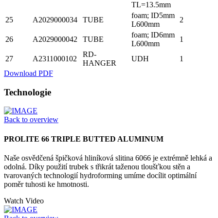
TL=13.5mm
foam; ID5mm
25
A2029000034
TUBE
2
L600mm
foam; ID6mm
26
A2029000042
TUBE
1
L600mm
RD-
27
A2311000102
UDH
1
HANGER
Download PDF
Technologie
Back to overview
PROLITE 66 TRIPLE BUTTED ALUMINUM
Naše osvědčená špičková hliníková slitina 6066 je extrémně lehká a
odolná. Díky použití trubek s třikrát taženou tloušťkou stěn a
tvarovaných technologií hydroforming umíme docílit optimální
poměr tuhosti ke hmotnosti.
Watch Video