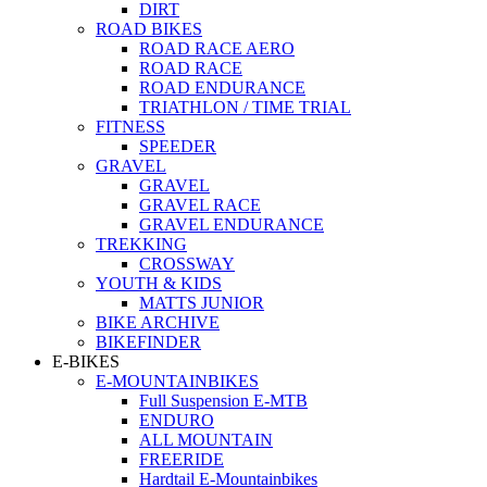
DIRT
ROAD BIKES
ROAD RACE AERO
ROAD RACE
ROAD ENDURANCE
TRIATHLON / TIME TRIAL
FITNESS
SPEEDER
GRAVEL
GRAVEL
GRAVEL RACE
GRAVEL ENDURANCE
TREKKING
CROSSWAY
YOUTH & KIDS
MATTS JUNIOR
BIKE ARCHIVE
BIKEFINDER
E-BIKES
E-MOUNTAINBIKES
Full Suspension E-MTB
ENDURO
ALL MOUNTAIN
FREERIDE
Hardtail E-Mountainbikes