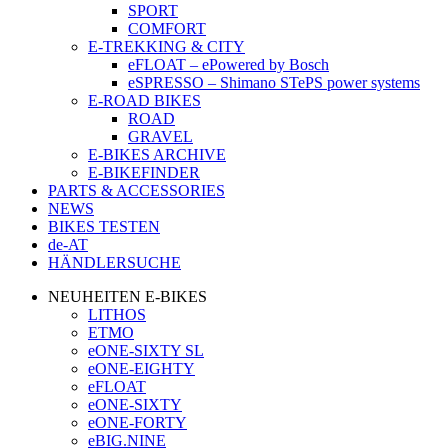
SPORT
COMFORT
E-TREKKING & CITY
eFLOAT – ePowered by Bosch
eSPRESSO – Shimano STePS power systems
E-ROAD BIKES
ROAD
GRAVEL
E-BIKES ARCHIVE
E-BIKEFINDER
PARTS & ACCESSORIES
NEWS
BIKES TESTEN
de-AT
HÄNDLERSUCHE
NEUHEITEN E-BIKES
LITHOS
ETMO
eONE-SIXTY SL
eONE-EIGHTY
eFLOAT
eONE-SIXTY
eONE-FORTY
eBIG.NINE