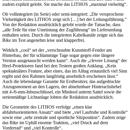
zudem explizit gelobt. Sie mache das LITHOS „maximal vielseitig“.
Ob vollintegriert (in Serie) oder semi-integriert: „Die versprochene
Vielseitigkeit des LITHOS zeigt sich […] bei der Leitungsführung.“
Von der Redaktion ausdrücklich gelobt wurde die Tatsache, dass
„alle Teile für eine Umrüstung der Zugführung“ im Lieferumfang
enthalten seien. Durch die integrierten Kabelkanäle zeigte sich das
Bike im Test angenehm leise und klapperfrei.
Wirklich „cool“ sei der „verschraubte Kunststoff-Fender am
Hinterbau, der für schlammige Tage sogar gegen eine längere
Version ausgetauscht werden kann“. Auch die „clevere Lösung“ der
Heel-Protektoren fand bei den Testern großen Anklang. „Kein
spektakuläres Feature, aber eines, das im Alltag erstaunlich viel Sinn
ergibt und den Rahmen langfristig ansehnlich erscheinen lässt.“
Auch die lebenslange Garantie für Erstbesitzer, das aufgedruckte
Anzugsmoment an den Lagern, der abnehmbare Hinterachshebel
mit 4-/6-mm-Inbusschlüssel, ein Minitool unterm Sattel sowie die
serienmäßige Lichtanlage lobten die Redaktion ausdrücklich.
Die Geometrie des LITHOS verfolge „einen klar
abfahrtsorientierten Ansatz“ und biete „viel Laufruhe und Kontrolle“
sowie eine „sehr zentrale und sportliche Sitzposition“. Zudem zeige
das Bike im Uphill enorme Traktion, „viel Druck auf dem
Vorderrad“ und „viel Kontrolle“.