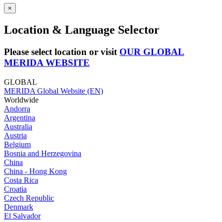
×
Location & Language Selector
Please select location or visit
OUR GLOBAL
MERIDA WEBSITE
GLOBAL
MERIDA Global Website (EN)
Worldwide
Andorra
Argentina
Australia
Austria
Belgium
Bosnia and Herzegovina
China
China - Hong Kong
Costa Rica
Croatia
Czech Republic
Denmark
El Salvador