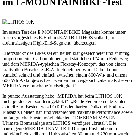
im E-MOUNTAINBIKE-Test
Im ersten Test des E-MOUNTAINBIKE-Magazins konnte unser
frisch vorgestelltes E-Enduro-E-MTB LITHOS vollauf „im
abfahrtslastigen High-End-Segment“ überzeugen.
„Herzstück“ des Bikes sei ein neuer, klar gezeichneter und stimmig
proportionierter Carbonrahmen „mit stattlichen 174 mm Federweg
und dem MERIDA-typischen Flexstay-Konzept“, das von einem
kraftvollen Bosch CX-R-Antrieb befeuert wird. Dabei könne
variabel schnell und einfach zwischen einem 800-Wh- und einem
600-Wh-Akku gewechselt werden und zeige sich „abermals die von
MERIDA versprochene Vielseitigkeit“.
In puncto Ausstattung habe „MERIDA hat beim LITHOS 10K
nicht gekleckert, sondern geklotzt“. „Beide Federelemente zählen
aktuell zum Besten, was FOX für den harten Trail- und Enduro-
Einsatz zu bieten hat, und versprechen maximale Performance sowie
umfangreiche Einstellmöglichkeiten.“ Die SRAM MAVEN
Ultimate-Bremsanlage am LITHOS verzögere „brutal“. Die
hauseigene MERIDA TEAM TR II Dropper Post mit einem
individuell einstellbaren Hub zwischen 30 mm und 230 mm wurde