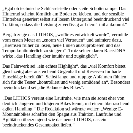
„Egal ob technische Schlüsselstelle oder steile Schotterrampe: Das
Hinterrad scheint förmlich am Boden zu kleben, und der sensible
Hinterbau generiert selbst auf losem Untergrund beeindruckend viel
Traktion, sodass die Leistung zuverlässig auf dem Trail ankommt.“
Bergab zeige das LITHOS, „wofür es entwickelt wurde“, vermittle
vom ersten Meter an „enorm viel Vertrauen“ und animiere dazu,
„Bremsen früher zu lösen, neue Linien auszuprobieren und das
Tempo kontinuierlich zu steigern“. Trotz seiner klaren Race-DNA
wirke „das Handling aber intuitiv und zugänglich“.
Das Fahrwerk sei „ein echtes Highlight“, das „viel Komfort bietet,
gleichzeitig aber ausreichend Gegenhalt und Reserven für harte
Einschläge bereithält“. Selbst lange und ruppige Abfahrten fühlten
sich für die Tester „kontrolliert und wenig ermüdend an“. Besonders
beeindruckend sei „die Balance des Bikes“.
„Das LITHOS vereint eine Laufruhe, wie man sie sonst eher von
deutlich längeren und trägeren Bikes kennt, mit einem überraschend
agilen Handling.“ Die Redaktion schwärmte weiter: „Wenige E-
Mountainbikes schaffen den Spagat aus Traktion, Laufruhe und
Agilität so überzeugend wie das neue LITHOS, das ein
beeindruckendes Gesamtpaket liefert.“