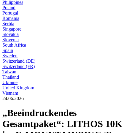
Philippines
Poland
Portugal
Romania
Serbia
Singapore
Slovakia
Slovenia
South Africa
Spain
Sweden
Switzerland (DE)
Switzerland (FR)
Taiwan
Thailand
Ukraine
United Kingdom
Vietnam
24.06.2026
„Beeindruckendes
Gesamtpaket“: LITHOS 10K