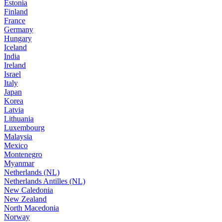
Estonia
Finland
France
Germany
Hungary
Iceland
India
Ireland
Israel
Italy
Japan
Korea
Latvia
Lithuania
Luxembourg
Malaysia
Mexico
Montenegro
Myanmar
Netherlands (NL)
Netherlands Antilles (NL)
New Caledonia
New Zealand
North Macedonia
Norway