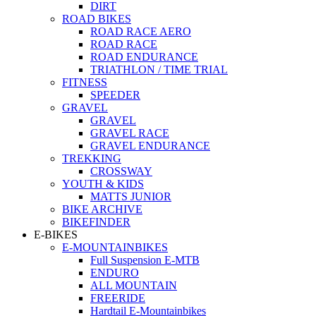
DIRT
ROAD BIKES
ROAD RACE AERO
ROAD RACE
ROAD ENDURANCE
TRIATHLON / TIME TRIAL
FITNESS
SPEEDER
GRAVEL
GRAVEL
GRAVEL RACE
GRAVEL ENDURANCE
TREKKING
CROSSWAY
YOUTH & KIDS
MATTS JUNIOR
BIKE ARCHIVE
BIKEFINDER
E-BIKES
E-MOUNTAINBIKES
Full Suspension E-MTB
ENDURO
ALL MOUNTAIN
FREERIDE
Hardtail E-Mountainbikes