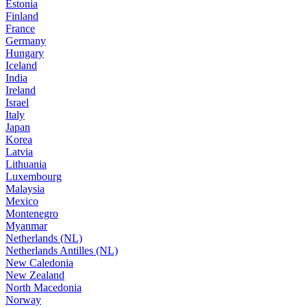
Estonia
Finland
France
Germany
Hungary
Iceland
India
Ireland
Israel
Italy
Japan
Korea
Latvia
Lithuania
Luxembourg
Malaysia
Mexico
Montenegro
Myanmar
Netherlands (NL)
Netherlands Antilles (NL)
New Caledonia
New Zealand
North Macedonia
Norway