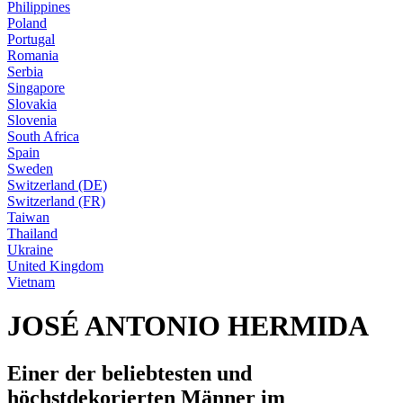
Philippines
Poland
Portugal
Romania
Serbia
Singapore
Slovakia
Slovenia
South Africa
Spain
Sweden
Switzerland (DE)
Switzerland (FR)
Taiwan
Thailand
Ukraine
United Kingdom
Vietnam
JOSÉ ANTONIO HERMIDA
Einer der beliebtesten und
höchstdekorierten Männer im