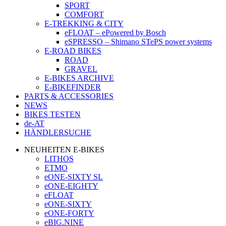
SPORT
COMFORT
E-TREKKING & CITY
eFLOAT – ePowered by Bosch
eSPRESSO – Shimano STePS power systems
E-ROAD BIKES
ROAD
GRAVEL
E-BIKES ARCHIVE
E-BIKEFINDER
PARTS & ACCESSORIES
NEWS
BIKES TESTEN
de-AT
HÄNDLERSUCHE
NEUHEITEN E-BIKES
LITHOS
ETMO
eONE-SIXTY SL
eONE-EIGHTY
eFLOAT
eONE-SIXTY
eONE-FORTY
eBIG.NINE