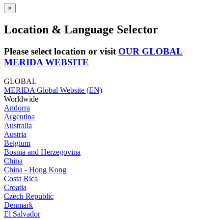
×
Location & Language Selector
Please select location or visit
OUR GLOBAL
MERIDA WEBSITE
GLOBAL
MERIDA Global Website (EN)
Worldwide
Andorra
Argentina
Australia
Austria
Belgium
Bosnia and Herzegovina
China
China - Hong Kong
Costa Rica
Croatia
Czech Republic
Denmark
El Salvador