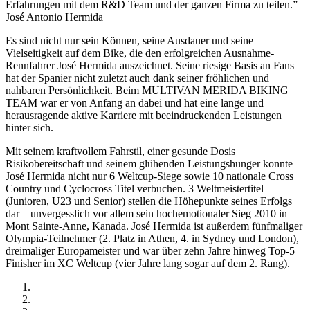
Erfahrungen mit dem R&D Team und der ganzen Firma zu teilen.”
José Antonio Hermida
Es sind nicht nur sein Können, seine Ausdauer und seine
Vielseitigkeit auf dem Bike, die den erfolgreichen Ausnahme-
Rennfahrer José Hermida auszeichnet. Seine riesige Basis an Fans
hat der Spanier nicht zuletzt auch dank seiner fröhlichen und
nahbaren Persönlichkeit. Beim MULTIVAN MERIDA BIKING
TEAM war er von Anfang an dabei und hat eine lange und
herausragende aktive Karriere mit beeindruckenden Leistungen
hinter sich.
Mit seinem kraftvollem Fahrstil, einer gesunde Dosis
Risikobereitschaft und seinem glühenden Leistungshunger konnte
José Hermida nicht nur 6 Weltcup-Siege sowie 10 nationale Cross
Country und Cyclocross Titel verbuchen. 3 Weltmeistertitel
(Junioren, U23 und Senior) stellen die Höhepunkte seines Erfolgs
dar – unvergesslich vor allem sein hochemotionaler Sieg 2010 in
Mont Sainte-Anne, Kanada. José Hermida ist außerdem fünfmaliger
Olympia-Teilnehmer (2. Platz in Athen, 4. in Sydney und London),
dreimaliger Europameister und war über zehn Jahre hinweg Top-5
Finisher im XC Weltcup (vier Jahre lang sogar auf dem 2. Rang).