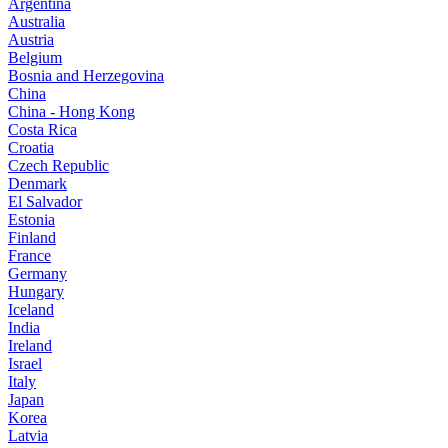
Argentina
Australia
Austria
Belgium
Bosnia and Herzegovina
China
China - Hong Kong
Costa Rica
Croatia
Czech Republic
Denmark
El Salvador
Estonia
Finland
France
Germany
Hungary
Iceland
India
Ireland
Israel
Italy
Japan
Korea
Latvia