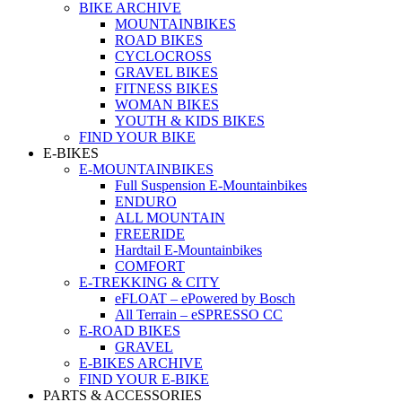
BIKE ARCHIVE
MOUNTAINBIKES
ROAD BIKES
CYCLOCROSS
GRAVEL BIKES
FITNESS BIKES
WOMAN BIKES
YOUTH & KIDS BIKES
FIND YOUR BIKE
E-BIKES
E-MOUNTAINBIKES
Full Suspension E-Mountainbikes
ENDURO
ALL MOUNTAIN
FREERIDE
Hardtail E-Mountainbikes
COMFORT
E-TREKKING & CITY
eFLOAT – ePowered by Bosch
All Terrain – eSPRESSO CC
E-ROAD BIKES
GRAVEL
E-BIKES ARCHIVE
FIND YOUR E-BIKE
PARTS & ACCESSORIES