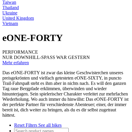
Taiwan
Thailand
Ukraine
United Kingdom
Vietnam
eONE-FORTY
PERFORMANCE
NUR DOWNHILL-SPASS WAR GESTERN
Mehr erfahren
Das eONE-FORTY ist zwar das kleine Geschwisterchen unseres
preisgekrönten und vielfach getesteten eONE-SIXTY, in puncto
Trail-Fahrspaß steht es ihm aber in nichts nach. Es will den ganzen
Tag raue Bergpfade erklimmen, überwinden und wieder
hinunterjagen. Sein spielerischer Charakter verleitet zur mehrfachen
Wiederholung. Wo auch immer du hinwillst: Das eONE-FORTY ist
der perfekte Partner für verschiedenste Abenteuer; einer, der immer
bereit ist, dich weiter zu bringen, als du es dir selbst zugetraut
hättest.
Reset Filters
See all bikes