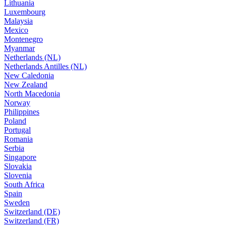
Lithuania
Luxembourg
Malaysia
Mexico
Montenegro
Myanmar
Netherlands (NL)
Netherlands Antilles (NL)
New Caledonia
New Zealand
North Macedonia
Norway
Philippines
Poland
Portugal
Romania
Serbia
Singapore
Slovakia
Slovenia
South Africa
Spain
Sweden
Switzerland (DE)
Switzerland (FR)