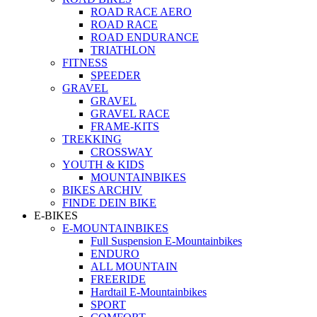
ROAD RACE AERO
ROAD RACE
ROAD ENDURANCE
TRIATHLON
FITNESS
SPEEDER
GRAVEL
GRAVEL
GRAVEL RACE
FRAME-KITS
TREKKING
CROSSWAY
YOUTH & KIDS
MOUNTAINBIKES
BIKES ARCHIV
FINDE DEIN BIKE
E-BIKES
E-MOUNTAINBIKES
Full Suspension E-Mountainbikes
ENDURO
ALL MOUNTAIN
FREERIDE
Hardtail E-Mountainbikes
SPORT