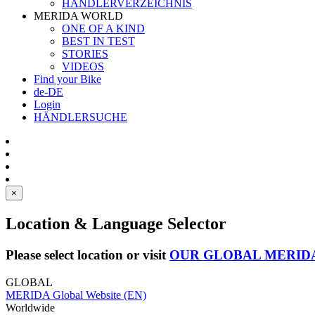
HÄNDLERVERZEICHNIS
MERIDA WORLD
ONE OF A KIND
BEST IN TEST
STORIES
VIDEOS
Find your Bike
de-DE
Login
HÄNDLERSUCHE
×
Location & Language Selector
Please select location or visit
OUR GLOBAL MERID
GLOBAL
MERIDA Global Website (EN)
Worldwide