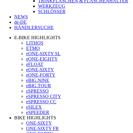
TRINKFLASCHEN & FLASCHENHALTER
WERKZEUG
SCHLÖSSER
NEWS
de-DE
HÄNDLERSUCHE
E-BIKE HIGHLIGHTS
LITHOS
ETMO
eONE-SIXTY SL
eONE-EIGHTY
eFLOAT
eONE-SIXTY
eONE-FORTY
eBIG.NINE
eBIG.TOUR
eSPRESSO
eSPRESSO CITY
eSPRESSO CC
eSILEX
eSPEEDER
BIKE HIGHLIGHTS
ONE-SIXTY
ONE-SIXTY FR