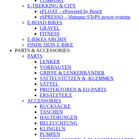
COMFORT
E-TREKKING & CITY
eFLOAT – ePowered by Bosch
eSPRESSO – Shimano STePS power systems
E-ROAD BIKES
GRAVEL
FITNESS
E-BIKES ARCHIV
FINDE DEIN E-BIKE
PARTS & ACCESSORIES
PARTS
LENKER
VORBAUTEN
GRIFFE & LENKERBÄNDER
SATTELSTÜTZEN & -KLEMMEN
SÄTTEL
PROTEKTOREN & EQ-PARTS
ERSATZTEILE
ACCESSORIES
RUCKSÄCKE
TASCHEN
HALTERUNGEN
BELEUCHTUNG
KLINGELN
PUMPEN