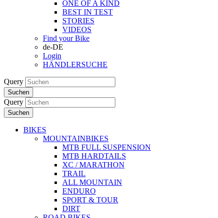
ONE OF A KIND
BEST IN TEST
STORIES
VIDEOS
Find your Bike
de-DE
Login
HÄNDLERSUCHE
Query
Suchen
Query
Suchen
BIKES
MOUNTAINBIKES
MTB FULL SUSPENSION
MTB HARDTAILS
XC / MARATHON
TRAIL
ALL MOUNTAIN
ENDURO
SPORT & TOUR
DIRT
ROAD BIKES