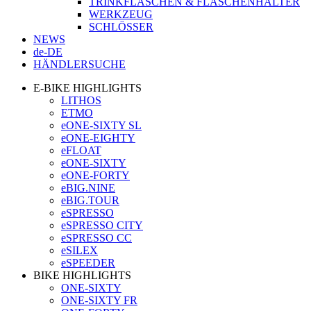
TRINKFLASCHEN & FLASCHENHALTER
WERKZEUG
SCHLÖSSER
NEWS
de-DE
HÄNDLERSUCHE
E-BIKE HIGHLIGHTS
LITHOS
ETMO
eONE-SIXTY SL
eONE-EIGHTY
eFLOAT
eONE-SIXTY
eONE-FORTY
eBIG.NINE
eBIG.TOUR
eSPRESSO
eSPRESSO CITY
eSPRESSO CC
eSILEX
eSPEEDER
BIKE HIGHLIGHTS
ONE-SIXTY
ONE-SIXTY FR