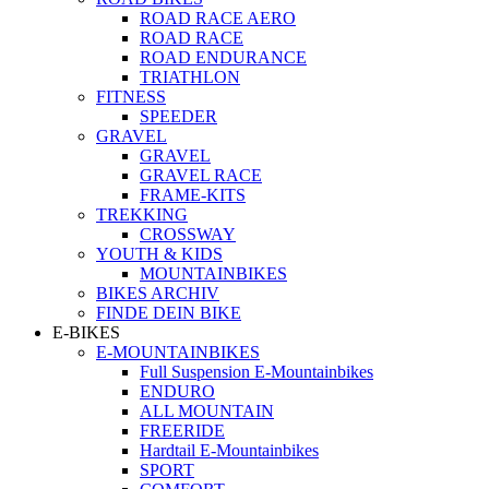
ROAD RACE AERO
ROAD RACE
ROAD ENDURANCE
TRIATHLON
FITNESS
SPEEDER
GRAVEL
GRAVEL
GRAVEL RACE
FRAME-KITS
TREKKING
CROSSWAY
YOUTH & KIDS
MOUNTAINBIKES
BIKES ARCHIV
FINDE DEIN BIKE
E-BIKES
E-MOUNTAINBIKES
Full Suspension E-Mountainbikes
ENDURO
ALL MOUNTAIN
FREERIDE
Hardtail E-Mountainbikes
SPORT