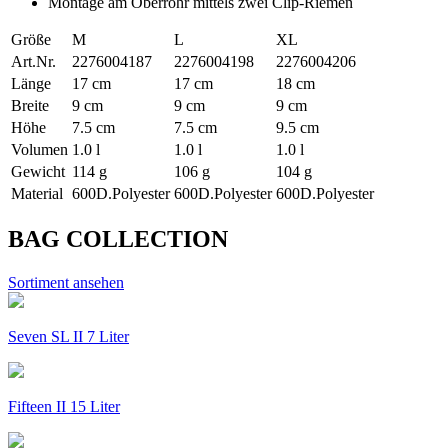
Montage am Oberrohr mittels zwei Clip-Riemen
Größe
M
L
XL
Art.Nr.
2276004187
2276004198
2276004206
Länge
17 cm
17 cm
18 cm
Breite
9 cm
9 cm
9 cm
Höhe
7.5 cm
7.5 cm
9.5 cm
Volumen
1.0 l
1.0 l
1.0 l
Gewicht
114 g
106 g
104 g
Material
600D.Polyester
600D.Polyester
600D.Polyester
BAG COLLECTION
Sortiment ansehen
Seven SL II 7 Liter
Fifteen II 15 Liter