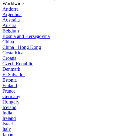
Worldwide
Andorra
Argentina
Australia
Austria
Belgium
Bosnia and Herzegovina
China
China - Hong Kong
Costa Rica
Croatia
Czech Republic
Denmark
El Salvador
Estonia
Finland
France
Germany
Hungary
Iceland
India
Ireland
Israel
Italy
Japan