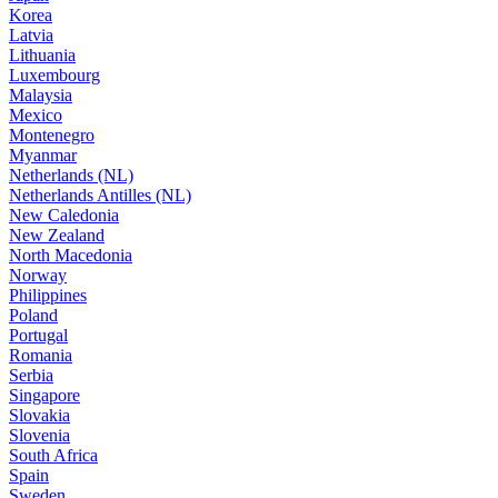
Korea
Latvia
Lithuania
Luxembourg
Malaysia
Mexico
Montenegro
Myanmar
Netherlands (NL)
Netherlands Antilles (NL)
New Caledonia
New Zealand
North Macedonia
Norway
Philippines
Poland
Portugal
Romania
Serbia
Singapore
Slovakia
Slovenia
South Africa
Spain
Sweden