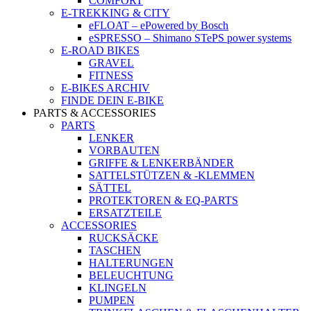
COMFORT
E-TREKKING & CITY
eFLOAT – ePowered by Bosch
eSPRESSO – Shimano STePS power systems
E-ROAD BIKES
GRAVEL
FITNESS
E-BIKES ARCHIV
FINDE DEIN E-BIKE
PARTS & ACCESSORIES
PARTS
LENKER
VORBAUTEN
GRIFFE & LENKERBÄNDER
SATTELSTÜTZEN & -KLEMMEN
SÄTTEL
PROTEKTOREN & EQ-PARTS
ERSATZTEILE
ACCESSORIES
RUCKSÄCKE
TASCHEN
HALTERUNGEN
BELEUCHTUNG
KLINGELN
PUMPEN