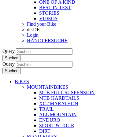
ONE OF A KIND
BEST IN TEST
STORIES
VIDEOS
Find your Bike
de-DE
Login
HÄNDLERSUCHE
Query
Suchen
Query
Suchen
BIKES
MOUNTAINBIKES
MTB FULL SUSPENSION
MTB HARDTAILS
XC / MARATHON
TRAIL
ALL MOUNTAIN
ENDURO
SPORT & TOUR
DIRT
ROAD BIKES