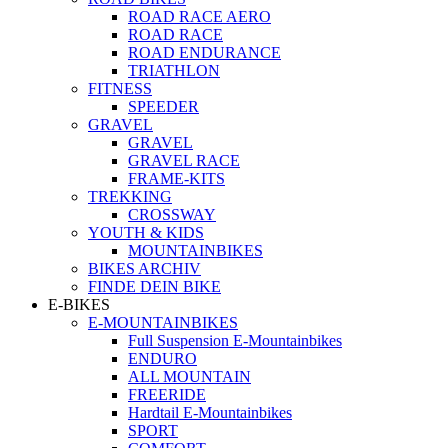
ROAD RACE AERO
ROAD RACE
ROAD ENDURANCE
TRIATHLON
FITNESS
SPEEDER
GRAVEL
GRAVEL
GRAVEL RACE
FRAME-KITS
TREKKING
CROSSWAY
YOUTH & KIDS
MOUNTAINBIKES
BIKES ARCHIV
FINDE DEIN BIKE
E-BIKES
E-MOUNTAINBIKES
Full Suspension E-Mountainbikes
ENDURO
ALL MOUNTAIN
FREERIDE
Hardtail E-Mountainbikes
SPORT