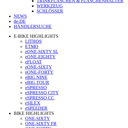
TRINKFLASCHEN & FLASCHENHALTER
WERKZEUG
SCHLÖSSER
NEWS
de-DE
HÄNDLERSUCHE
E-BIKE HIGHLIGHTS
LITHOS
ETMO
eONE-SIXTY SL
eONE-EIGHTY
eFLOAT
eONE-SIXTY
eONE-FORTY
eBIG.NINE
eBIG.TOUR
eSPRESSO
eSPRESSO CITY
eSPRESSO CC
eSILEX
eSPEEDER
BIKE HIGHLIGHTS
ONE-SIXTY
ONE-SIXTY FR