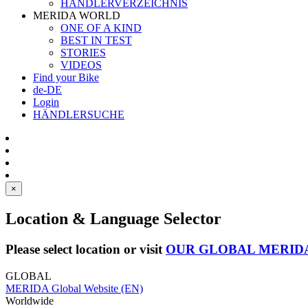
HÄNDLERVERZEICHNIS
MERIDA WORLD
ONE OF A KIND
BEST IN TEST
STORIES
VIDEOS
Find your Bike
de-DE
Login
HÄNDLERSUCHE
×
Location & Language Selector
Please select location or visit
OUR GLOBAL MERID
GLOBAL
MERIDA Global Website (EN)
Worldwide