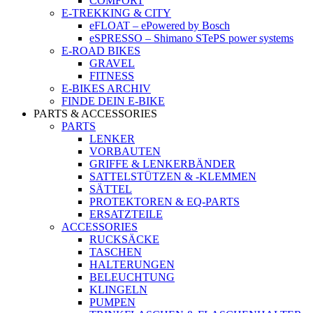
COMFORT
E-TREKKING & CITY
eFLOAT – ePowered by Bosch
eSPRESSO – Shimano STePS power systems
E-ROAD BIKES
GRAVEL
FITNESS
E-BIKES ARCHIV
FINDE DEIN E-BIKE
PARTS & ACCESSORIES
PARTS
LENKER
VORBAUTEN
GRIFFE & LENKERBÄNDER
SATTELSTÜTZEN & -KLEMMEN
SÄTTEL
PROTEKTOREN & EQ-PARTS
ERSATZTEILE
ACCESSORIES
RUCKSÄCKE
TASCHEN
HALTERUNGEN
BELEUCHTUNG
KLINGELN
PUMPEN