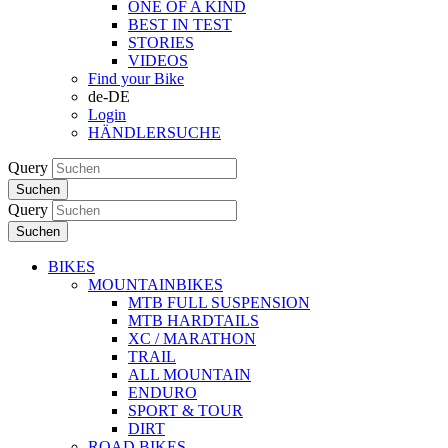
ONE OF A KIND
BEST IN TEST
STORIES
VIDEOS
Find your Bike
de-DE
Login
HÄNDLERSUCHE
Query
Suchen
Query
Suchen
BIKES
MOUNTAINBIKES
MTB FULL SUSPENSION
MTB HARDTAILS
XC / MARATHON
TRAIL
ALL MOUNTAIN
ENDURO
SPORT & TOUR
DIRT
ROAD BIKES