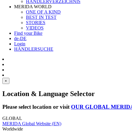
HÄNDLERVERZEICHNIS
MERIDA WORLD
ONE OF A KIND
BEST IN TEST
STORIES
VIDEOS
Find your Bike
de-DE
Login
HÄNDLERSUCHE
×
Location & Language Selector
Please select location or visit
OUR GLOBAL MERID
GLOBAL
MERIDA Global Website (EN)
Worldwide