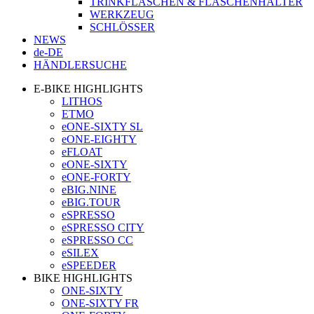
TRINKFLASCHEN & FLASCHENHALTER
WERKZEUG
SCHLÖSSER
NEWS
de-DE
HÄNDLERSUCHE
E-BIKE HIGHLIGHTS
LITHOS
ETMO
eONE-SIXTY SL
eONE-EIGHTY
eFLOAT
eONE-SIXTY
eONE-FORTY
eBIG.NINE
eBIG.TOUR
eSPRESSO
eSPRESSO CITY
eSPRESSO CC
eSILEX
eSPEEDER
BIKE HIGHLIGHTS
ONE-SIXTY
ONE-SIXTY FR