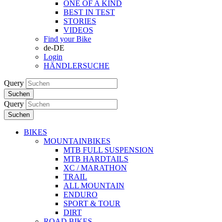
ONE OF A KIND
BEST IN TEST
STORIES
VIDEOS
Find your Bike
de-DE
Login
HÄNDLERSUCHE
Query
Suchen
Query
Suchen
BIKES
MOUNTAINBIKES
MTB FULL SUSPENSION
MTB HARDTAILS
XC / MARATHON
TRAIL
ALL MOUNTAIN
ENDURO
SPORT & TOUR
DIRT
ROAD BIKES