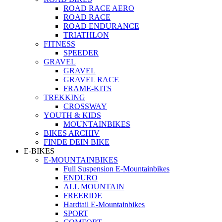
ROAD RACE AERO
ROAD RACE
ROAD ENDURANCE
TRIATHLON
FITNESS
SPEEDER
GRAVEL
GRAVEL
GRAVEL RACE
FRAME-KITS
TREKKING
CROSSWAY
YOUTH & KIDS
MOUNTAINBIKES
BIKES ARCHIV
FINDE DEIN BIKE
E-BIKES
E-MOUNTAINBIKES
Full Suspension E-Mountainbikes
ENDURO
ALL MOUNTAIN
FREERIDE
Hardtail E-Mountainbikes
SPORT