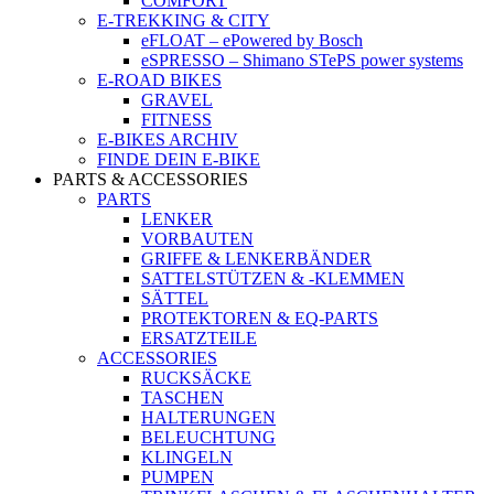
COMFORT
E-TREKKING & CITY
eFLOAT – ePowered by Bosch
eSPRESSO – Shimano STePS power systems
E-ROAD BIKES
GRAVEL
FITNESS
E-BIKES ARCHIV
FINDE DEIN E-BIKE
PARTS & ACCESSORIES
PARTS
LENKER
VORBAUTEN
GRIFFE & LENKERBÄNDER
SATTELSTÜTZEN & -KLEMMEN
SÄTTEL
PROTEKTOREN & EQ-PARTS
ERSATZTEILE
ACCESSORIES
RUCKSÄCKE
TASCHEN
HALTERUNGEN
BELEUCHTUNG
KLINGELN
PUMPEN