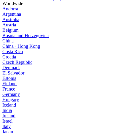
Worldwide
Andorra
Argentina
Australia
Austria
Belgium
Bosnia and Herzegovina
China
China - Hong Kong
Costa Rica
Croatia
Czech Republic
Denmark
El Salvador
Estonia
Finland
France
Germany
Hungary
Iceland
India
Ireland
Israel
Italy
Japan