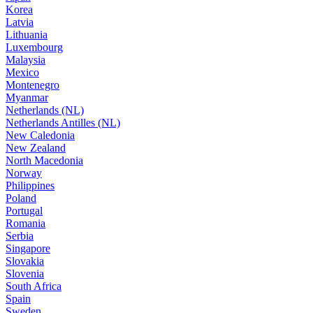
Korea
Latvia
Lithuania
Luxembourg
Malaysia
Mexico
Montenegro
Myanmar
Netherlands (NL)
Netherlands Antilles (NL)
New Caledonia
New Zealand
North Macedonia
Norway
Philippines
Poland
Portugal
Romania
Serbia
Singapore
Slovakia
Slovenia
South Africa
Spain
Sweden