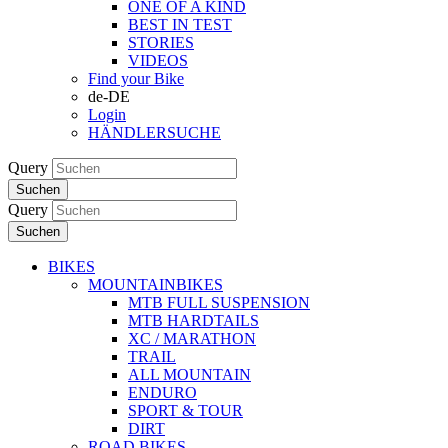
ONE OF A KIND
BEST IN TEST
STORIES
VIDEOS
Find your Bike
de-DE
Login
HÄNDLERSUCHE
Query
Suchen
Query
Suchen
BIKES
MOUNTAINBIKES
MTB FULL SUSPENSION
MTB HARDTAILS
XC / MARATHON
TRAIL
ALL MOUNTAIN
ENDURO
SPORT & TOUR
DIRT
ROAD BIKES