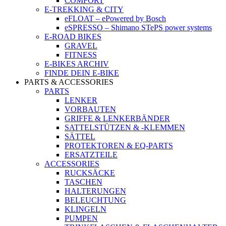
COMFORT
E-TREKKING & CITY
eFLOAT – ePowered by Bosch
eSPRESSO – Shimano STePS power systems
E-ROAD BIKES
GRAVEL
FITNESS
E-BIKES ARCHIV
FINDE DEIN E-BIKE
PARTS & ACCESSORIES
PARTS
LENKER
VORBAUTEN
GRIFFE & LENKERBÄNDER
SATTELSTÜTZEN & -KLEMMEN
SÄTTEL
PROTEKTOREN & EQ-PARTS
ERSATZTEILE
ACCESSORIES
RUCKSÄCKE
TASCHEN
HALTERUNGEN
BELEUCHTUNG
KLINGELN
PUMPEN