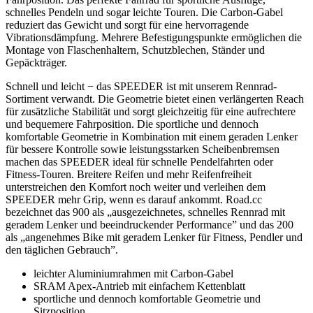
schnelles Pendeln und sogar leichte Touren. Die Carbon-Gabel
reduziert das Gewicht und sorgt für eine hervorragende
Vibrationsdämpfung. Mehrere Befestigungspunkte ermöglichen die
Montage von Flaschenhaltern, Schutzblechen, Ständer und
Gepäckträger.
Schnell und leicht − das SPEEDER ist mit unserem Rennrad-
Sortiment verwandt. Die Geometrie bietet einen verlängerten Reach
für zusätzliche Stabilität und sorgt gleichzeitig für eine aufrechtere
und bequemere Fahrposition. Die sportliche und dennoch
komfortable Geometrie in Kombination mit einem geraden Lenker
für bessere Kontrolle sowie leistungsstarken Scheibenbremsen
machen das SPEEDER ideal für schnelle Pendelfahrten oder
Fitness-Touren. Breitere Reifen und mehr Reifenfreiheit
unterstreichen den Komfort noch weiter und verleihen dem
SPEEDER mehr Grip, wenn es darauf ankommt. Road.cc
bezeichnet das 900 als „ausgezeichnetes, schnelles Rennrad mit
geradem Lenker und beeindruckender Performance” und das 200
als „angenehmes Bike mit geradem Lenker für Fitness, Pendler und
den täglichen Gebrauch”.
leichter Aluminiumrahmen mit Carbon-Gabel
SRAM Apex-Antrieb mit einfachem Kettenblatt
sportliche und dennoch komfortable Geometrie und
Sitzposition