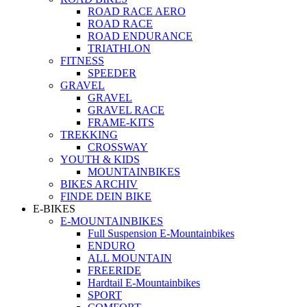
ROAD RACE AERO
ROAD RACE
ROAD ENDURANCE
TRIATHLON
FITNESS
SPEEDER
GRAVEL
GRAVEL
GRAVEL RACE
FRAME-KITS
TREKKING
CROSSWAY
YOUTH & KIDS
MOUNTAINBIKES
BIKES ARCHIV
FINDE DEIN BIKE
E-BIKES
E-MOUNTAINBIKES
Full Suspension E-Mountainbikes
ENDURO
ALL MOUNTAIN
FREERIDE
Hardtail E-Mountainbikes
SPORT