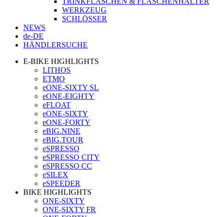
TRINKFLASCHEN & FLASCHENHALTER
WERKZEUG
SCHLÖSSER
NEWS
de-DE
HÄNDLERSUCHE
E-BIKE HIGHLIGHTS
LITHOS
ETMO
eONE-SIXTY SL
eONE-EIGHTY
eFLOAT
eONE-SIXTY
eONE-FORTY
eBIG.NINE
eBIG.TOUR
eSPRESSO
eSPRESSO CITY
eSPRESSO CC
eSILEX
eSPEEDER
BIKE HIGHLIGHTS
ONE-SIXTY
ONE-SIXTY FR