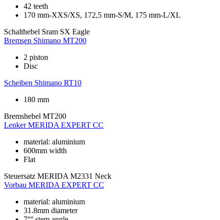
42 teeth
170 mm-XXS/XS, 172,5 mm-S/M, 175 mm-L/XL
Schalthebel
Sram SX Eagle
Bremsen
Shimano MT200
2 piston
Disc
Scheiben
Shimano RT10
180 mm
Bremshebel
MT200
Lenker
MERIDA EXPERT CC
material: aluminium
600mm width
Flat
Steuersatz
MERIDA M2331 Neck
Vorbau
MERIDA EXPERT CC
material: aluminium
31.8mm diameter
7°° stem angle