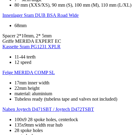
80 mm (XXS/XS), 90 mm (S), 100 mm (M), 110 mm (L/XL)
Innenlager
Sram DUB BSA Road Wide
68mm
Spacer
2*10mm, 2* 5mm
Griffe
MERIDA EXPERT EC
Kassette
Sram PG1231 XPLR
11-44 teeth
12 speed
Felge
MERIDA COMP SL
17mm inner width
22mm height
material: aluminium
Tubeless ready (tubeless tape and valves not included)
Naben
Joytech D471SBT / Joytech D472TSBT
100x9 28 spoke holes, centerlock
135x9mm width rear hub
28 spoke holes