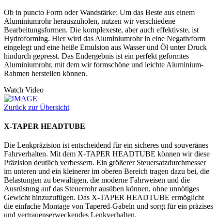
Ob in puncto Form oder Wandstärke: Um das Beste aus einem
Aluminiumrohr herauszuholen, nutzen wir verschiedene
Bearbeitungsformen. Die komplexeste, aber auch effektivste, ist
Hydroforming. Hier wird das Aluminiumrohr in eine Negativform
eingelegt und eine heiße Emulsion aus Wasser und Öl unter Druck
hindurch gepresst. Das Endergebnis ist ein perfekt geformtes
Aluminiumrohr, mit dem wir formschöne und leichte Aluminium-
Rahmen herstellen können.
Watch Video
Zurück zur Übersicht
X-TAPER HEADTUBE
Die Lenkpräzision ist entscheidend für ein sicheres und souveränes
Fahrverhalten. Mit dem X-TAPER HEADTUBE können wir diese
Präzision deutlich verbessern. Ein größerer Steuersatzdurchmesser
im unteren und ein kleinerer im oberen Bereich tragen dazu bei, die
Belastungen zu bewältigen, die moderne Fahrweisen und die
Ausrüstung auf das Steuerrohr ausüben können, ohne unnötiges
Gewicht hinzuzufügen. Das X-TAPER HEADTUBE ermöglicht
die einfache Montage von Tapered-Gabeln und sorgt für ein präzises
und vertrauenserweckendes Lenkverhalten.