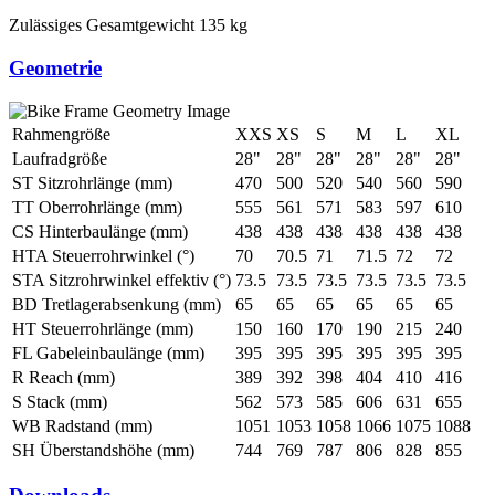
Zulässiges Gesamtgewicht
135 kg
Geometrie
Rahmengröße
XXS
XS
S
M
L
XL
Laufradgröße
28"
28"
28"
28"
28"
28"
ST Sitzrohrlänge (mm)
470
500
520
540
560
590
TT Oberrohrlänge (mm)
555
561
571
583
597
610
CS Hinterbaulänge (mm)
438
438
438
438
438
438
HTA Steuerrohrwinkel (°)
70
70.5
71
71.5
72
72
STA Sitzrohrwinkel effektiv (°)
73.5
73.5
73.5
73.5
73.5
73.5
BD Tretlagerabsenkung (mm)
65
65
65
65
65
65
HT Steuerrohrlänge (mm)
150
160
170
190
215
240
FL Gabeleinbaulänge (mm)
395
395
395
395
395
395
R Reach (mm)
389
392
398
404
410
416
S Stack (mm)
562
573
585
606
631
655
WB Radstand (mm)
1051
1053
1058
1066
1075
1088
SH Überstandshöhe (mm)
744
769
787
806
828
855