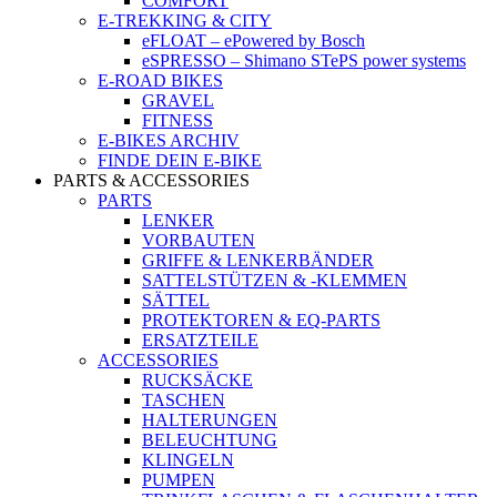
COMFORT
E-TREKKING & CITY
eFLOAT – ePowered by Bosch
eSPRESSO – Shimano STePS power systems
E-ROAD BIKES
GRAVEL
FITNESS
E-BIKES ARCHIV
FINDE DEIN E-BIKE
PARTS & ACCESSORIES
PARTS
LENKER
VORBAUTEN
GRIFFE & LENKERBÄNDER
SATTELSTÜTZEN & -KLEMMEN
SÄTTEL
PROTEKTOREN & EQ-PARTS
ERSATZTEILE
ACCESSORIES
RUCKSÄCKE
TASCHEN
HALTERUNGEN
BELEUCHTUNG
KLINGELN
PUMPEN