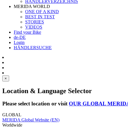
HÄNDLERVERZEICHNIS
MERIDA WORLD
ONE OF A KIND
BEST IN TEST
STORIES
VIDEOS
Find your Bike
de-DE
Login
HÄNDLERSUCHE
×
Location & Language Selector
Please select location or visit
OUR GLOBAL MERID
GLOBAL
MERIDA Global Website (EN)
Worldwide