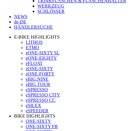
TRINKFLASCHEN & FLASCHENHALTER
WERKZEUG
SCHLÖSSER
NEWS
de-DE
HÄNDLERSUCHE
E-BIKE HIGHLIGHTS
LITHOS
ETMO
eONE-SIXTY SL
eONE-EIGHTY
eFLOAT
eONE-SIXTY
eONE-FORTY
eBIG.NINE
eBIG.TOUR
eSPRESSO
eSPRESSO CITY
eSPRESSO CC
eSILEX
eSPEEDER
BIKE HIGHLIGHTS
ONE-SIXTY
ONE-SIXTY FR