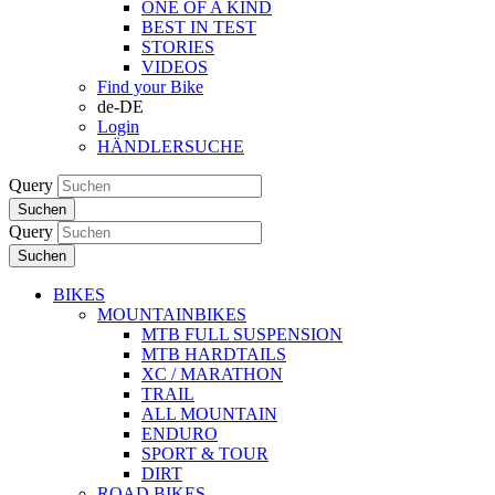
ONE OF A KIND
BEST IN TEST
STORIES
VIDEOS
Find your Bike
de-DE
Login
HÄNDLERSUCHE
Query
Suchen
Query
Suchen
BIKES
MOUNTAINBIKES
MTB FULL SUSPENSION
MTB HARDTAILS
XC / MARATHON
TRAIL
ALL MOUNTAIN
ENDURO
SPORT & TOUR
DIRT
ROAD BIKES