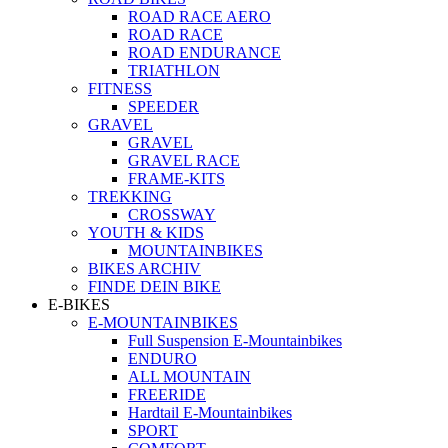
ROAD RACE AERO
ROAD RACE
ROAD ENDURANCE
TRIATHLON
FITNESS
SPEEDER
GRAVEL
GRAVEL
GRAVEL RACE
FRAME-KITS
TREKKING
CROSSWAY
YOUTH & KIDS
MOUNTAINBIKES
BIKES ARCHIV
FINDE DEIN BIKE
E-BIKES
E-MOUNTAINBIKES
Full Suspension E-Mountainbikes
ENDURO
ALL MOUNTAIN
FREERIDE
Hardtail E-Mountainbikes
SPORT