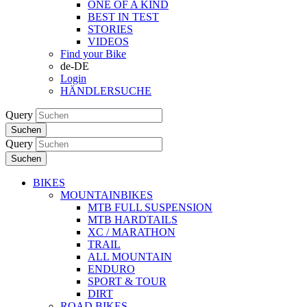
ONE OF A KIND
BEST IN TEST
STORIES
VIDEOS
Find your Bike
de-DE
Login
HÄNDLERSUCHE
Query
Suchen
Query
Suchen
BIKES
MOUNTAINBIKES
MTB FULL SUSPENSION
MTB HARDTAILS
XC / MARATHON
TRAIL
ALL MOUNTAIN
ENDURO
SPORT & TOUR
DIRT
ROAD BIKES