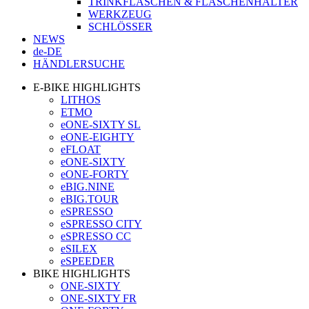
TRINKFLASCHEN & FLASCHENHALTER
WERKZEUG
SCHLÖSSER
NEWS
de-DE
HÄNDLERSUCHE
E-BIKE HIGHLIGHTS
LITHOS
ETMO
eONE-SIXTY SL
eONE-EIGHTY
eFLOAT
eONE-SIXTY
eONE-FORTY
eBIG.NINE
eBIG.TOUR
eSPRESSO
eSPRESSO CITY
eSPRESSO CC
eSILEX
eSPEEDER
BIKE HIGHLIGHTS
ONE-SIXTY
ONE-SIXTY FR