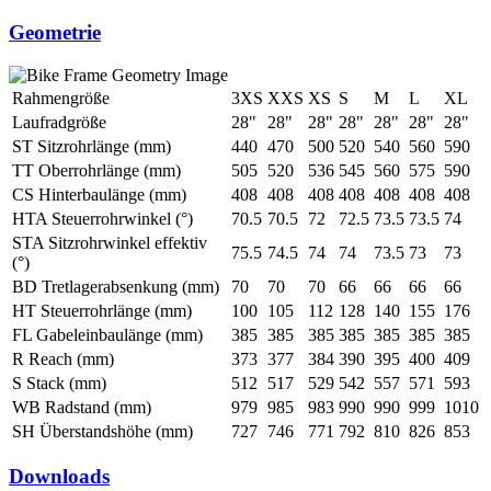
Geometrie
Rahmengröße
3XS
XXS
XS
S
M
L
XL
Laufradgröße
28"
28"
28"
28"
28"
28"
28"
ST Sitzrohrlänge (mm)
440
470
500
520
540
560
590
TT Oberrohrlänge (mm)
505
520
536
545
560
575
590
CS Hinterbaulänge (mm)
408
408
408
408
408
408
408
HTA Steuerrohrwinkel (°)
70.5
70.5
72
72.5
73.5
73.5
74
STA Sitzrohrwinkel effektiv
75.5
74.5
74
74
73.5
73
73
(°)
BD Tretlagerabsenkung (mm)
70
70
70
66
66
66
66
HT Steuerrohrlänge (mm)
100
105
112
128
140
155
176
FL Gabeleinbaulänge (mm)
385
385
385
385
385
385
385
R Reach (mm)
373
377
384
390
395
400
409
S Stack (mm)
512
517
529
542
557
571
593
WB Radstand (mm)
979
985
983
990
990
999
1010
SH Überstandshöhe (mm)
727
746
771
792
810
826
853
Downloads