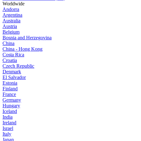
Worldwide
Andorra
Argentina
Australia
Austria
Belgium
Bosnia and Herzegovina
China
China - Hong Kong
Costa Rica
Croatia
Czech Republic
Denmark
El Salvador
Estonia
Finland
France
Germany
Hungary
Iceland
India
Ireland
Israel
Italy
Japan