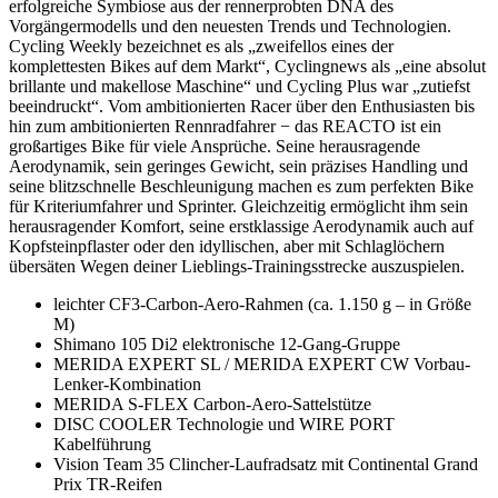
erfolgreiche Symbiose aus der rennerprobten DNA des
Vorgängermodells und den neuesten Trends und Technologien.
Cycling Weekly bezeichnet es als „zweifellos eines der
komplettesten Bikes auf dem Markt“, Cyclingnews als „eine absolut
brillante und makellose Maschine“ und Cycling Plus war „zutiefst
beeindruckt“. Vom ambitionierten Racer über den Enthusiasten bis
hin zum ambitionierten Rennradfahrer − das REACTO ist ein
großartiges Bike für viele Ansprüche. Seine herausragende
Aerodynamik, sein geringes Gewicht, sein präzises Handling und
seine blitzschnelle Beschleunigung machen es zum perfekten Bike
für Kriteriumfahrer und Sprinter. Gleichzeitig ermöglicht ihm sein
herausragender Komfort, seine erstklassige Aerodynamik auch auf
Kopfsteinpflaster oder den idyllischen, aber mit Schlaglöchern
übersäten Wegen deiner Lieblings-Trainingsstrecke auszuspielen.
leichter CF3-Carbon-Aero-Rahmen (ca. 1.150 g – in Größe
M)
Shimano 105 Di2 elektronische 12-Gang-Gruppe
MERIDA EXPERT SL / MERIDA EXPERT CW Vorbau-
Lenker-Kombination
MERIDA S-FLEX Carbon-Aero-Sattelstütze
DISC COOLER Technologie und WIRE PORT
Kabelführung
Vision Team 35 Clincher-Laufradsatz mit Continental Grand
Prix TR-Reifen