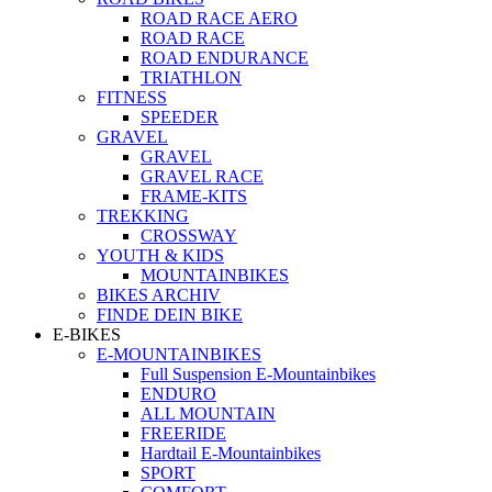
ROAD RACE AERO
ROAD RACE
ROAD ENDURANCE
TRIATHLON
FITNESS
SPEEDER
GRAVEL
GRAVEL
GRAVEL RACE
FRAME-KITS
TREKKING
CROSSWAY
YOUTH & KIDS
MOUNTAINBIKES
BIKES ARCHIV
FINDE DEIN BIKE
E-BIKES
E-MOUNTAINBIKES
Full Suspension E-Mountainbikes
ENDURO
ALL MOUNTAIN
FREERIDE
Hardtail E-Mountainbikes
SPORT