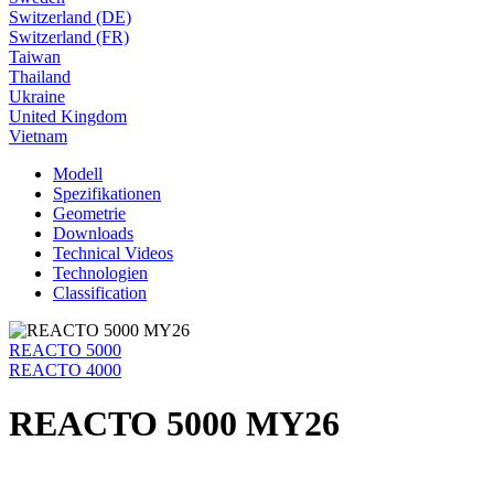
Switzerland (DE)
Switzerland (FR)
Taiwan
Thailand
Ukraine
United Kingdom
Vietnam
Modell
Spezifikationen
Geometrie
Downloads
Technical Videos
Technologien
Classification
REACTO 5000
REACTO 4000
REACTO 5000 MY26