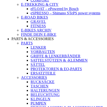
COMFORT
E-TREKKING & CITY
eFLOAT – ePowered by Bosch
eSPRESSO – Shimano STePS power systems
E-ROAD BIKES
GRAVEL
FITNESS
E-BIKES ARCHIV
FINDE DEIN E-BIKE
PARTS & ACCESSORIES
PARTS
LENKER
VORBAUTEN
GRIFFE & LENKERBÄNDER
SATTELSTÜTZEN & -KLEMMEN
SÄTTEL
PROTEKTOREN & EQ-PARTS
ERSATZTEILE
ACCESSORIES
RUCKSÄCKE
TASCHEN
HALTERUNGEN
BELEUCHTUNG
KLINGELN
PUMPEN