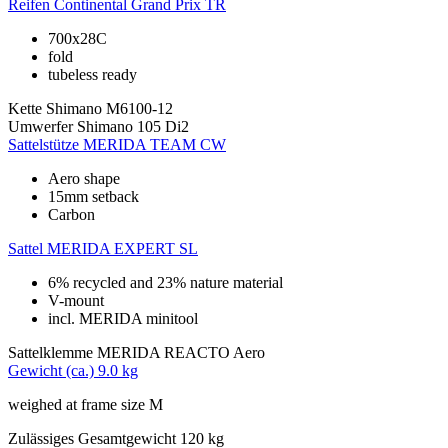
Reifen
Continental Grand Prix TR
700x28C
fold
tubeless ready
Kette
Shimano M6100-12
Umwerfer
Shimano 105 Di2
Sattelstütze
MERIDA TEAM CW
Aero shape
15mm setback
Carbon
Sattel
MERIDA EXPERT SL
6% recycled and 23% nature material
V-mount
incl. MERIDA minitool
Sattelklemme
MERIDA REACTO Aero
Gewicht (ca.)
9.0 kg
weighed at frame size M
Zulässiges Gesamtgewicht
120 kg