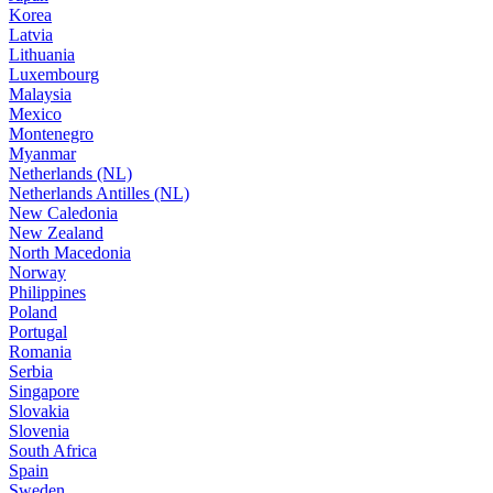
Korea
Latvia
Lithuania
Luxembourg
Malaysia
Mexico
Montenegro
Myanmar
Netherlands (NL)
Netherlands Antilles (NL)
New Caledonia
New Zealand
North Macedonia
Norway
Philippines
Poland
Portugal
Romania
Serbia
Singapore
Slovakia
Slovenia
South Africa
Spain
Sweden