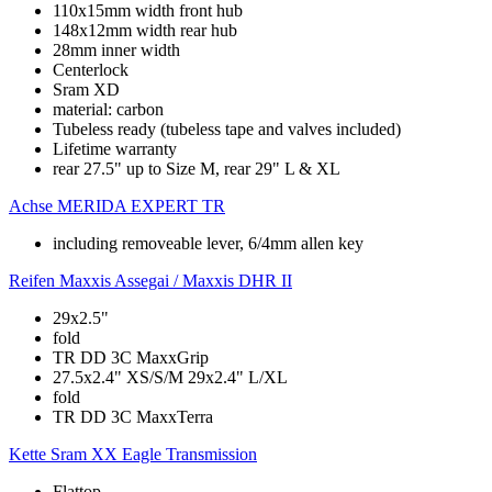
110x15mm width front hub
148x12mm width rear hub
28mm inner width
Centerlock
Sram XD
material: carbon
Tubeless ready (tubeless tape and valves included)
Lifetime warranty
rear 27.5" up to Size M, rear 29" L & XL
Achse
MERIDA EXPERT TR
including removeable lever, 6/4mm allen key
Reifen
Maxxis Assegai / Maxxis DHR II
29x2.5"
fold
TR DD 3C MaxxGrip
27.5x2.4" XS/S/M 29x2.4" L/XL
fold
TR DD 3C MaxxTerra
Kette
Sram XX Eagle Transmission
Flattop