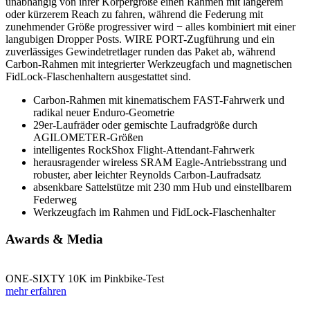
unabhängig von ihrer Körpergröße einen Rahmen mit längerem
oder kürzerem Reach zu fahren, während die Federung mit
zunehmender Größe progressiver wird − alles kombiniert mit einer
langubigen Dropper Posts. WIRE PORT-Zugführung und ein
zuverlässiges Gewindetretlager runden das Paket ab, während
Carbon-Rahmen mit integrierter Werkzeugfach und magnetischen
FidLock-Flaschenhaltern ausgestattet sind.
Carbon-Rahmen mit kinematischem FAST-Fahrwerk und
radikal neuer Enduro-Geometrie
29er-Laufräder oder gemischte Laufradgröße durch
AGILOMETER-Größen
intelligentes RockShox Flight-Attendant-Fahrwerk
herausragender wireless SRAM Eagle-Antriebsstrang und
robuster, aber leichter Reynolds Carbon-Laufradsatz
absenkbare Sattelstütze mit 230 mm Hub und einstellbarem
Federweg
Werkzeugfach im Rahmen und FidLock-Flaschenhalter
Awards & Media
ONE-SIXTY 10K im Pinkbike-Test
mehr erfahren