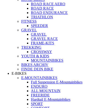
ROAD RACE AERO
ROAD RACE
ROAD ENDURANCE
TRIATHLON
FITNESS
SPEEDER
GRAVEL
GRAVEL
GRAVEL RACE
FRAME-KITS
TREKKING
CROSSWAY
YOUTH & KIDS
MOUNTAINBIKES
BIKES ARCHIV
FINDE DEIN BIKE
E-BIKES
E-MOUNTAINBIKES
Full Suspension E-Mountainbikes
ENDURO
ALL MOUNTAIN
FREERIDE
Hardtail E-Mountainbikes
SPORT