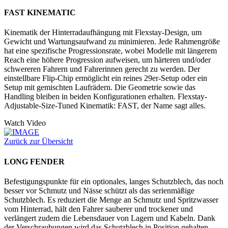
FAST KINEMATIC
Kinematik der Hinterradaufhängung mit Flexstay-Design, um
Gewicht und Wartungsaufwand zu minimieren. Jede Rahmengröße
hat eine spezifische Progressionsrate, wobei Modelle mit längerem
Reach eine höhere Progression aufweisen, um härteren und/oder
schwereren Fahrern und Fahrerinnen gerecht zu werden. Der
einstellbare Flip-Chip ermöglicht ein reines 29er-Setup oder ein
Setup mit gemischten Laufrädern. Die Geometrie sowie das
Handling bleiben in beiden Konfigurationen erhalten. Flexstay-
Adjustable-Size-Tuned Kinematik: FAST, der Name sagt alles.
Watch Video
Zurück zur Übersicht
LONG FENDER
Befestigungspunkte für ein optionales, langes Schutzblech, das noch
besser vor Schmutz und Nässe schützt als das serienmäßige
Schutzblech. Es reduziert die Menge an Schmutz und Spritzwasser
vom Hinterrad, hält den Fahrer sauberer und trockener und
verlängert zudem die Lebensdauer von Lagern und Kabeln. Dank
der Verschraubungen wird das Schutzblech in Position gehalten,