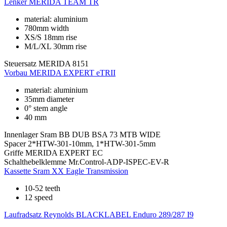
Lenker
MERIDA TEAM TR
material: aluminium
780mm width
XS/S 18mm rise
M/L/XL 30mm rise
Steuersatz
MERIDA 8151
Vorbau
MERIDA EXPERT eTRII
material: aluminium
35mm diameter
0° stem angle
40 mm
Innenlager
Sram BB DUB BSA 73 MTB WIDE
Spacer
2*HTW-301-10mm, 1*HTW-301-5mm
Griffe
MERIDA EXPERT EC
Schalthebelklemme
Mr.Control-ADP-ISPEC-EV-R
Kassette
Sram XX Eagle Transmission
10-52 teeth
12 speed
Laufradsatz
Reynolds BLACKLABEL Enduro 289/287 I9