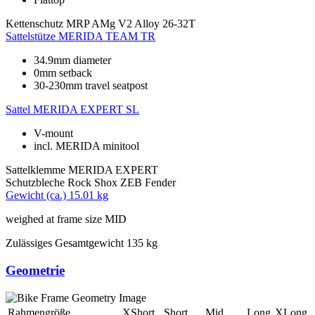
Kettenschutz
MRP AMg V2 Alloy 26-32T
Sattelstütze
MERIDA TEAM TR
34.9mm diameter
0mm setback
30-230mm travel seatpost
Sattel
MERIDA EXPERT SL
V-mount
incl. MERIDA minitool
Sattelklemme
MERIDA EXPERT
Schutzbleche
Rock Shox ZEB Fender
Gewicht (ca.)
15.01 kg
weighed at frame size MID
Zulässiges Gesamtgewicht
135 kg
Geometrie
Rahmengröße
XShort
Short
Mid
Long
XLong