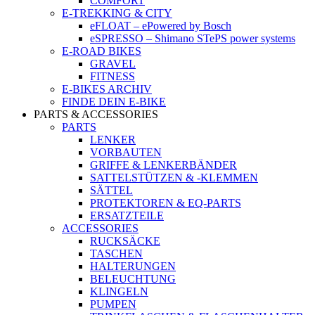
COMFORT
E-TREKKING & CITY
eFLOAT – ePowered by Bosch
eSPRESSO – Shimano STePS power systems
E-ROAD BIKES
GRAVEL
FITNESS
E-BIKES ARCHIV
FINDE DEIN E-BIKE
PARTS & ACCESSORIES
PARTS
LENKER
VORBAUTEN
GRIFFE & LENKERBÄNDER
SATTELSTÜTZEN & -KLEMMEN
SÄTTEL
PROTEKTOREN & EQ-PARTS
ERSATZTEILE
ACCESSORIES
RUCKSÄCKE
TASCHEN
HALTERUNGEN
BELEUCHTUNG
KLINGELN
PUMPEN