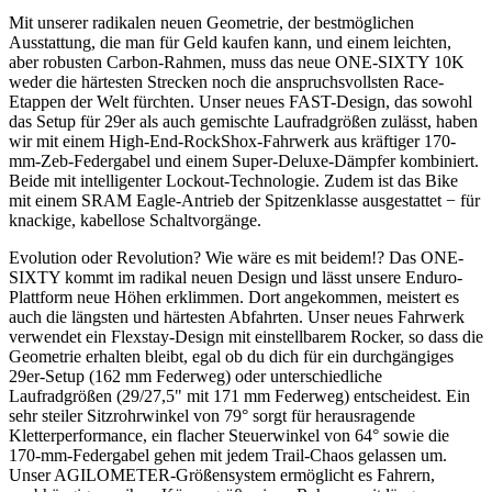
Mit unserer radikalen neuen Geometrie, der bestmöglichen
Ausstattung, die man für Geld kaufen kann, und einem leichten,
aber robusten Carbon-Rahmen, muss das neue ONE-SIXTY 10K
weder die härtesten Strecken noch die anspruchsvollsten Race-
Etappen der Welt fürchten. Unser neues FAST-Design, das sowohl
das Setup für 29er als auch gemischte Laufradgrößen zulässt, haben
wir mit einem High-End-RockShox-Fahrwerk aus kräftiger 170-
mm-Zeb-Federgabel und einem Super-Deluxe-Dämpfer kombiniert.
Beide mit intelligenter Lockout-Technologie. Zudem ist das Bike
mit einem SRAM Eagle-Antrieb der Spitzenklasse ausgestattet − für
knackige, kabellose Schaltvorgänge.
Evolution oder Revolution? Wie wäre es mit beidem!? Das ONE-
SIXTY kommt im radikal neuen Design und lässt unsere Enduro-
Plattform neue Höhen erklimmen. Dort angekommen, meistert es
auch die längsten und härtesten Abfahrten. Unser neues Fahrwerk
verwendet ein Flexstay-Design mit einstellbarem Rocker, so dass die
Geometrie erhalten bleibt, egal ob du dich für ein durchgängiges
29er-Setup (162 mm Federweg) oder unterschiedliche
Laufradgrößen (29/27,5" mit 171 mm Federweg) entscheidest. Ein
sehr steiler Sitzrohrwinkel von 79° sorgt für herausragende
Kletterperformance, ein flacher Steuerwinkel von 64° sowie die
170-mm-Federgabel gehen mit jedem Trail-Chaos gelassen um.
Unser AGILOMETER-Größensystem ermöglicht es Fahrern,