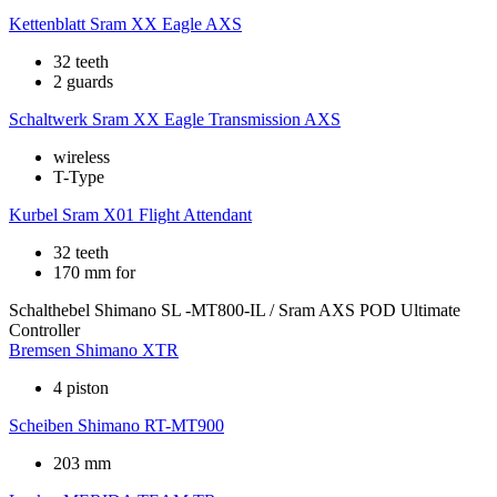
Kettenblatt
Sram XX Eagle AXS
32 teeth
2 guards
Schaltwerk
Sram XX Eagle Transmission AXS
wireless
T-Type
Kurbel
Sram X01 Flight Attendant
32 teeth
170 mm for
Schalthebel
Shimano SL -MT800-IL / Sram AXS POD Ultimate
Controller
Bremsen
Shimano XTR
4 piston
Scheiben
Shimano RT-MT900
203 mm