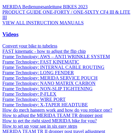
MERIDA Bedienungsanleitung BIKES 2023
PRODUCT GUIDE ONE-FORTY / ONE-SIXTY CF4 III & LITE
III
VIEW ALL INSTRUCTION MANUALS
Videos
Convert your bike to tubeless
FAST kinematic - how to adjust the flip chip
Frame Technology: AWS – ANTI WRINKLE SYSTEM
Frame Technology: FAST KINEMATIC
Frame Technology: INTERNAL CABLE ROUTING
Frame Technology: LONG FENDER
Frame Technology: MERIDA SERVICE POUCH
Frame Technology: NANO MATRIX CARBON
Frame Technology: NON-SLIP TIGHTENING
Frame Technology: P-FLEX
Frame Technology: WIRE PORT
Frame Technology: X-TAPER HEADTUBE
How do mech hangers work and how do you replace one?
How to adjust the MERIDA TEAM TR dropper post
How to get the right sized MERIDA bike for you?
How to set up your sag in six easy steps
MERIDA TEAM TR II dropper post travel adjustment