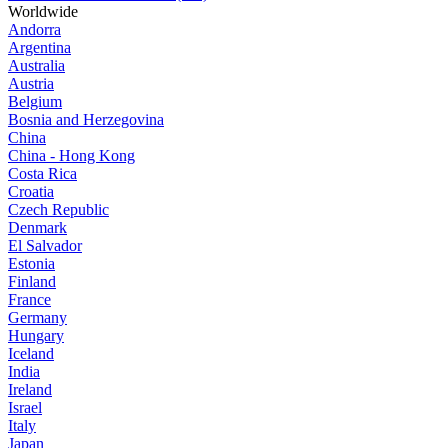
Worldwide
Andorra
Argentina
Australia
Austria
Belgium
Bosnia and Herzegovina
China
China - Hong Kong
Costa Rica
Croatia
Czech Republic
Denmark
El Salvador
Estonia
Finland
France
Germany
Hungary
Iceland
India
Ireland
Israel
Italy
Japan