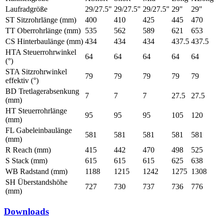
Laufradgröße
29/27.5"
29/27.5"
29/27.5"
29"
29"
ST Sitzrohrlänge (mm)
400
410
425
445
470
TT Oberrohrlänge (mm)
535
562
589
621
653
CS Hinterbaulänge (mm)
434
434
434
437.5
437.5
HTA Steuerrohrwinkel
64
64
64
64
64
(°)
STA Sitzrohrwinkel
79
79
79
79
79
effektiv (°)
BD Tretlagerabsenkung
7
7
7
27.5
27.5
(mm)
HT Steuerrohrlänge
95
95
95
105
120
(mm)
FL Gabeleinbaulänge
581
581
581
581
581
(mm)
R Reach (mm)
415
442
470
498
525
S Stack (mm)
615
615
615
625
638
WB Radstand (mm)
1188
1215
1242
1275
1308
SH Überstandshöhe
727
730
737
736
776
(mm)
Downloads