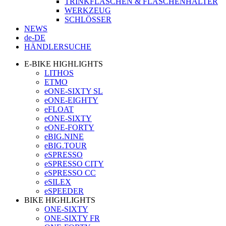
TRINKFLASCHEN & FLASCHENHALTER
WERKZEUG
SCHLÖSSER
NEWS
de-DE
HÄNDLERSUCHE
E-BIKE HIGHLIGHTS
LITHOS
ETMO
eONE-SIXTY SL
eONE-EIGHTY
eFLOAT
eONE-SIXTY
eONE-FORTY
eBIG.NINE
eBIG.TOUR
eSPRESSO
eSPRESSO CITY
eSPRESSO CC
eSILEX
eSPEEDER
BIKE HIGHLIGHTS
ONE-SIXTY
ONE-SIXTY FR