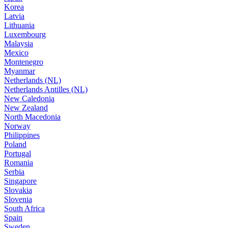
Korea
Latvia
Lithuania
Luxembourg
Malaysia
Mexico
Montenegro
Myanmar
Netherlands (NL)
Netherlands Antilles (NL)
New Caledonia
New Zealand
North Macedonia
Norway
Philippines
Poland
Portugal
Romania
Serbia
Singapore
Slovakia
Slovenia
South Africa
Spain
Sweden