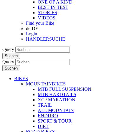
ONE OF A KIND
BEST IN TEST
STORIES
VIDEOS
Find your Bike
de-DE
Login
HÄNDLERSUCHE
Query
Suchen
Query
Suchen
BIKES
MOUNTAINBIKES
MTB FULL SUSPENSION
MTB HARDTAILS
XC / MARATHON
TRAIL
ALL MOUNTAIN
ENDURO
SPORT & TOUR
DIRT
ROAD BIKES