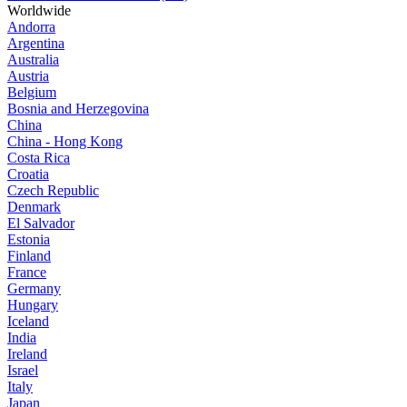
Worldwide
Andorra
Argentina
Australia
Austria
Belgium
Bosnia and Herzegovina
China
China - Hong Kong
Costa Rica
Croatia
Czech Republic
Denmark
El Salvador
Estonia
Finland
France
Germany
Hungary
Iceland
India
Ireland
Israel
Italy
Japan