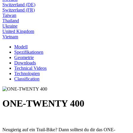
Switzerland (DE)
Switzerland (FR)
Taiwan
Thailand
Ukraine
United Kingdom
Vietnam
Modell
Spezifikationen
Geometrie
Downloads
Technical Videos
Technologien
Classification
ONE-TWENTY 400
Neugierig auf ein Trail-Bike? Dann solltest du dir das ONE-