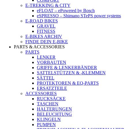
COMFORT
E-TREKKING & CITY
eFLOAT – ePowered by Bosch
eSPRESSO – Shimano STePS power systems
E-ROAD BIKES
GRAVEL
FITNESS
E-BIKES ARCHIV
FINDE DEIN E-BIKE
PARTS & ACCESSORIES
PARTS
LENKER
VORBAUTEN
GRIFFE & LENKERBÄNDER
SATTELSTÜTZEN & -KLEMMEN
SÄTTEL
PROTEKTOREN & EQ-PARTS
ERSATZTEILE
ACCESSORIES
RUCKSÄCKE
TASCHEN
HALTERUNGEN
BELEUCHTUNG
KLINGELN
PUMPEN