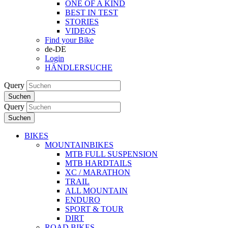
ONE OF A KIND
BEST IN TEST
STORIES
VIDEOS
Find your Bike
de-DE
Login
HÄNDLERSUCHE
Query
Suchen
Query
Suchen
BIKES
MOUNTAINBIKES
MTB FULL SUSPENSION
MTB HARDTAILS
XC / MARATHON
TRAIL
ALL MOUNTAIN
ENDURO
SPORT & TOUR
DIRT
ROAD BIKES