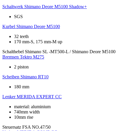
Schaltwerk
Shimano Deore M5100 Shadow+
SGS
Kurbel
Shimano Deore M5100
32 teeth
170 mm-S, 175 mm-M up
Schalthebel
Shimano SL -MT500-L / Shimano Deore M5100
Bremsen
Tektro M275
2 piston
Scheiben
Shimano RT10
180 mm
Lenker
MERIDA EXPERT CC
material: aluminium
740mm width
10mm rise
Steuersatz
FSA NO.47/50