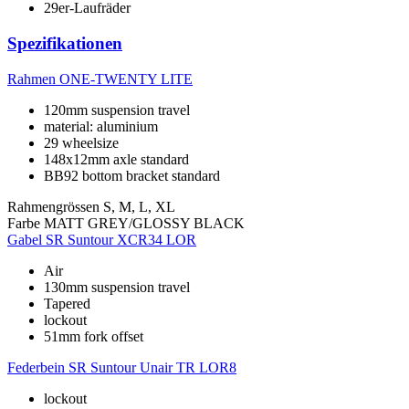
29er-Laufräder
Spezifikationen
Rahmen
ONE-TWENTY LITE
120mm suspension travel
material: aluminium
29 wheelsize
148x12mm axle standard
BB92 bottom bracket standard
Rahmengrössen
S, M, L, XL
Farbe
MATT GREY/GLOSSY BLACK
Gabel
SR Suntour XCR34 LOR
Air
130mm suspension travel
Tapered
lockout
51mm fork offset
Federbein
SR Suntour Unair TR LOR8
lockout