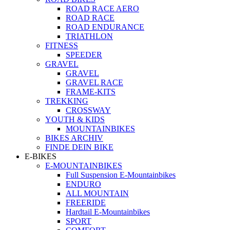
ROAD RACE AERO
ROAD RACE
ROAD ENDURANCE
TRIATHLON
FITNESS
SPEEDER
GRAVEL
GRAVEL
GRAVEL RACE
FRAME-KITS
TREKKING
CROSSWAY
YOUTH & KIDS
MOUNTAINBIKES
BIKES ARCHIV
FINDE DEIN BIKE
E-BIKES
E-MOUNTAINBIKES
Full Suspension E-Mountainbikes
ENDURO
ALL MOUNTAIN
FREERIDE
Hardtail E-Mountainbikes
SPORT