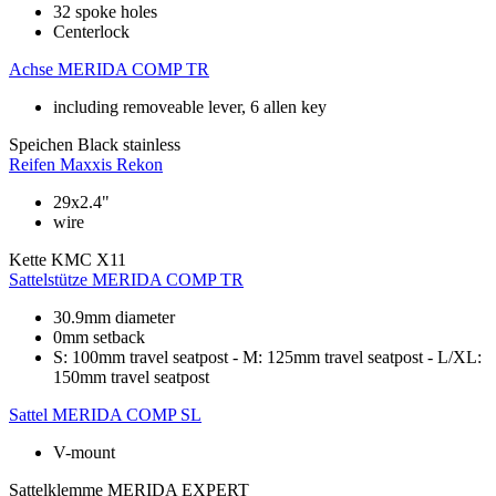
32 spoke holes
Centerlock
Achse
MERIDA COMP TR
including removeable lever, 6 allen key
Speichen
Black stainless
Reifen
Maxxis Rekon
29x2.4"
wire
Kette
KMC X11
Sattelstütze
MERIDA COMP TR
30.9mm diameter
0mm setback
S: 100mm travel seatpost - M: 125mm travel seatpost - L/XL:
150mm travel seatpost
Sattel
MERIDA COMP SL
V-mount
Sattelklemme
MERIDA EXPERT