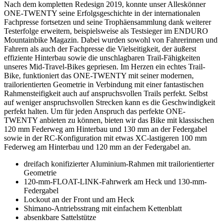
Nach dem kompletten Redesign 2019, konnte unser Alleskönner
ONE-TWENTY seine Erfolgsgeschichte in der internationalen
Fachpresse fortsetzen und seine Trophäensammlung dank weiterer
Testerfolge erweitern, beispielsweise als Testsieger im ENDURO
Mountainbike Magazin. Dabei wurden sowohl von Fahrerinnen und
Fahrern als auch der Fachpresse die Vielseitigkeit, der äußerst
effiziente Hinterbau sowie die unschlagbaren Trail-Fähigkeiten
unseres Mid-Travel-Bikes gepriesen. Im Herzen ein echtes Trail-
Bike, funktioniert das ONE-TWENTY mit seiner modernen,
trailorientierten Geometrie in Verbindung mit einer fantastischen
Rahmensteifigkeit auch auf anspruchsvollen Trails perfekt. Selbst
auf weniger anspruchsvollen Strecken kann es die Geschwindigkeit
perfekt halten. Um für jeden Anspruch das perfekte ONE-
TWENTY anbieten zu können, bieten wir das Bike mit klassischen
120 mm Federweg am Hinterbau und 130 mm an der Federgabel
sowie in der RC-Konfiguration mit etwas XC-lastigeren 100 mm
Federweg am Hinterbau und 120 mm an der Federgabel an.
dreifach konifizierter Aluminium-Rahmen mit trailorientierter
Geometrie
120-mm-FLOAT-LINK-Fahrwerk am Heck und 130-mm-
Federgabel
Lockout an der Front und am Heck
Shimano-Antriebsstrang mit einfachem Kettenblatt
absenkbare Sattelstütze