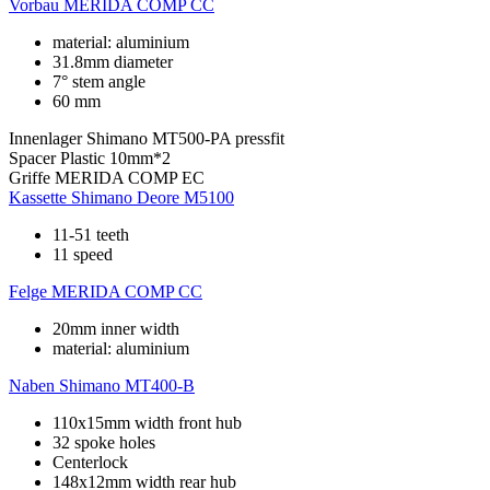
Vorbau
MERIDA COMP CC
material: aluminium
31.8mm diameter
7° stem angle
60 mm
Innenlager
Shimano MT500-PA pressfit
Spacer
Plastic 10mm*2
Griffe
MERIDA COMP EC
Kassette
Shimano Deore M5100
11-51 teeth
11 speed
Felge
MERIDA COMP CC
20mm inner width
material: aluminium
Naben
Shimano MT400-B
110x15mm width front hub
32 spoke holes
Centerlock
148x12mm width rear hub