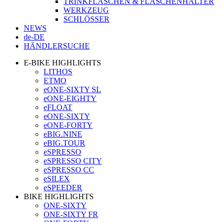
TRINKFLASCHEN & FLASCHENHALTER
WERKZEUG
SCHLÖSSER
NEWS
de-DE
HÄNDLERSUCHE
E-BIKE HIGHLIGHTS
LITHOS
ETMO
eONE-SIXTY SL
eONE-EIGHTY
eFLOAT
eONE-SIXTY
eONE-FORTY
eBIG.NINE
eBIG.TOUR
eSPRESSO
eSPRESSO CITY
eSPRESSO CC
eSILEX
eSPEEDER
BIKE HIGHLIGHTS
ONE-SIXTY
ONE-SIXTY FR