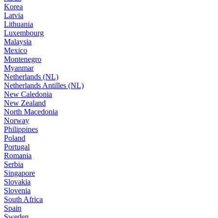
Korea
Latvia
Lithuania
Luxembourg
Malaysia
Mexico
Montenegro
Myanmar
Netherlands (NL)
Netherlands Antilles (NL)
New Caledonia
New Zealand
North Macedonia
Norway
Philippines
Poland
Portugal
Romania
Serbia
Singapore
Slovakia
Slovenia
South Africa
Spain
Sweden