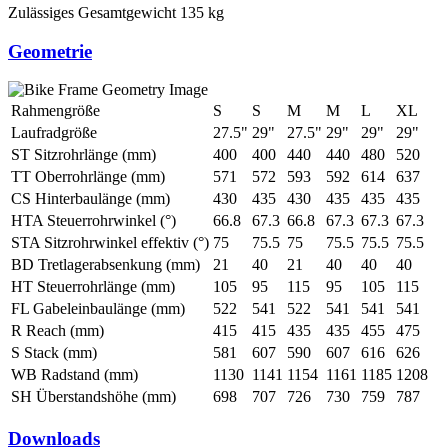
Zulässiges Gesamtgewicht
135 kg
Geometrie
Rahmengröße
S
S
M
M
L
XL
Laufradgröße
27.5"
29"
27.5"
29"
29"
29"
ST Sitzrohrlänge (mm)
400
400
440
440
480
520
TT Oberrohrlänge (mm)
571
572
593
592
614
637
CS Hinterbaulänge (mm)
430
435
430
435
435
435
HTA Steuerrohrwinkel (°)
66.8
67.3
66.8
67.3
67.3
67.3
STA Sitzrohrwinkel effektiv (°)
75
75.5
75
75.5
75.5
75.5
BD Tretlagerabsenkung (mm)
21
40
21
40
40
40
HT Steuerrohrlänge (mm)
105
95
115
95
105
115
FL Gabeleinbaulänge (mm)
522
541
522
541
541
541
R Reach (mm)
415
415
435
435
455
475
S Stack (mm)
581
607
590
607
616
626
WB Radstand (mm)
1130
1141
1154
1161
1185
1208
SH Überstandshöhe (mm)
698
707
726
730
759
787
Downloads