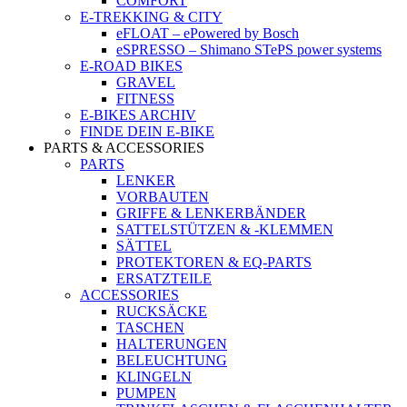
COMFORT
E-TREKKING & CITY
eFLOAT – ePowered by Bosch
eSPRESSO – Shimano STePS power systems
E-ROAD BIKES
GRAVEL
FITNESS
E-BIKES ARCHIV
FINDE DEIN E-BIKE
PARTS & ACCESSORIES
PARTS
LENKER
VORBAUTEN
GRIFFE & LENKERBÄNDER
SATTELSTÜTZEN & -KLEMMEN
SÄTTEL
PROTEKTOREN & EQ-PARTS
ERSATZTEILE
ACCESSORIES
RUCKSÄCKE
TASCHEN
HALTERUNGEN
BELEUCHTUNG
KLINGELN
PUMPEN