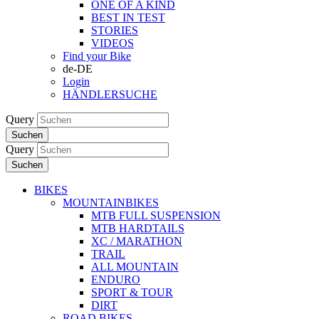
ONE OF A KIND
BEST IN TEST
STORIES
VIDEOS
Find your Bike
de-DE
Login
HÄNDLERSUCHE
Query
Suchen
Query
Suchen
BIKES
MOUNTAINBIKES
MTB FULL SUSPENSION
MTB HARDTAILS
XC / MARATHON
TRAIL
ALL MOUNTAIN
ENDURO
SPORT & TOUR
DIRT
ROAD BIKES