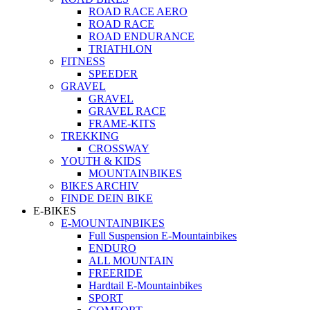
ROAD RACE AERO
ROAD RACE
ROAD ENDURANCE
TRIATHLON
FITNESS
SPEEDER
GRAVEL
GRAVEL
GRAVEL RACE
FRAME-KITS
TREKKING
CROSSWAY
YOUTH & KIDS
MOUNTAINBIKES
BIKES ARCHIV
FINDE DEIN BIKE
E-BIKES
E-MOUNTAINBIKES
Full Suspension E-Mountainbikes
ENDURO
ALL MOUNTAIN
FREERIDE
Hardtail E-Mountainbikes
SPORT