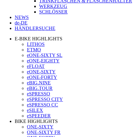
TRINKFLASCHEN & FLASCHENHALTER
WERKZEUG
SCHLÖSSER
NEWS
de-DE
HÄNDLERSUCHE
E-BIKE HIGHLIGHTS
LITHOS
ETMO
eONE-SIXTY SL
eONE-EIGHTY
eFLOAT
eONE-SIXTY
eONE-FORTY
eBIG.NINE
eBIG.TOUR
eSPRESSO
eSPRESSO CITY
eSPRESSO CC
eSILEX
eSPEEDER
BIKE HIGHLIGHTS
ONE-SIXTY
ONE-SIXTY FR