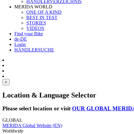
HÄNDLERVERZEICHNIS
MERIDA WORLD
ONE OF A KIND
BEST IN TEST
STORIES
VIDEOS
Find your Bike
de-DE
Login
HÄNDLERSUCHE
×
Location & Language Selector
Please select location or visit
OUR GLOBAL MERID
GLOBAL
MERIDA Global Website (EN)
Worldwide