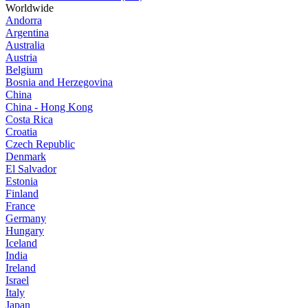
Worldwide
Andorra
Argentina
Australia
Austria
Belgium
Bosnia and Herzegovina
China
China - Hong Kong
Costa Rica
Croatia
Czech Republic
Denmark
El Salvador
Estonia
Finland
France
Germany
Hungary
Iceland
India
Ireland
Israel
Italy
Japan