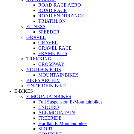
ROAD RACE AERO
ROAD RACE
ROAD ENDURANCE
TRIATHLON
FITNESS
SPEEDER
GRAVEL
GRAVEL
GRAVEL RACE
FRAME-KITS
TREKKING
CROSSWAY
YOUTH & KIDS
MOUNTAINBIKES
BIKES ARCHIV
FINDE DEIN BIKE
E-BIKES
E-MOUNTAINBIKES
Full Suspension E-Mountainbikes
ENDURO
ALL MOUNTAIN
FREERIDE
Hardtail E-Mountainbikes
SPORT