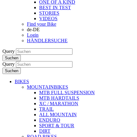
ONE OF A KIND
BEST IN TEST
STORIES
VIDEOS
Find your Bike
de-DE
Login
HÄNDLERSUCHE
Query
Suchen
Query
Suchen
BIKES
MOUNTAINBIKES
MTB FULL SUSPENSION
MTB HARDTAILS
XC / MARATHON
TRAIL
ALL MOUNTAIN
ENDURO
SPORT & TOUR
DIRT
ROAD BIKES