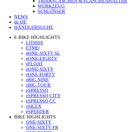
TRINKFLASCHEN & FLASCHENHALTER
WERKZEUG
SCHLÖSSER
NEWS
de-DE
HÄNDLERSUCHE
E-BIKE HIGHLIGHTS
LITHOS
ETMO
eONE-SIXTY SL
eONE-EIGHTY
eFLOAT
eONE-SIXTY
eONE-FORTY
eBIG.NINE
eBIG.TOUR
eSPRESSO
eSPRESSO CITY
eSPRESSO CC
eSILEX
eSPEEDER
BIKE HIGHLIGHTS
ONE-SIXTY
ONE-SIXTY FR