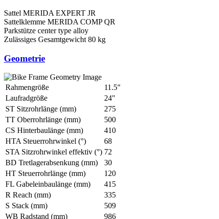
Sattel
MERIDA EXPERT JR
Sattelklemme
MERIDA COMP QR
Parkstütze
center type alloy
Zulässiges Gesamtgewicht
80 kg
Geometrie
Rahmengröße
11.5"
Laufradgröße
24"
ST Sitzrohrlänge (mm)
275
TT Oberrohrlänge (mm)
500
CS Hinterbaulänge (mm)
410
HTA Steuerrohrwinkel (°)
68
STA Sitzrohrwinkel effektiv (°)
72
BD Tretlagerabsenkung (mm)
30
HT Steuerrohrlänge (mm)
120
FL Gabeleinbaulänge (mm)
415
R Reach (mm)
335
S Stack (mm)
509
WB Radstand (mm)
986