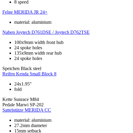
8 speed
Felge
MERIDA JR 24+
material: aluminium
Naben
Joytech D761DSE / Joytech D762TSE
100x9mm width front hub
24 spoke holes
135x9mm width rear hub
24 spoke holes
Speichen
Black steel
Reifen
Kenda Small Block 8
24x1.95"
fold
Kette
Sunrace M84
Pedale
Marwi SP-202
Sattelstütze
MERIDA CC
material: aluminium
27.2mm diameter
15mm setback