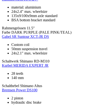
material: aluminium
24x2.4" max. wheelsize
135x9/100x9mm axle standard
BSA bottom bracket standard
Rahmengrössen
11.5"
Farbe
DARK PURPLE (PALE PINK/TEAL)
Gabel
SR Suntour XCT-JR DS
Custom coil
50mm suspension travel
24x2.1" max. wheelsize
Schaltwerk
Shimano RD-M310
Kurbel
MERIDA EXPERT JR
28 teeth
140 mm
Schalthebel
Shimano Altus
Bremsen
Power DS100
2 piston
hydraulic disc brake