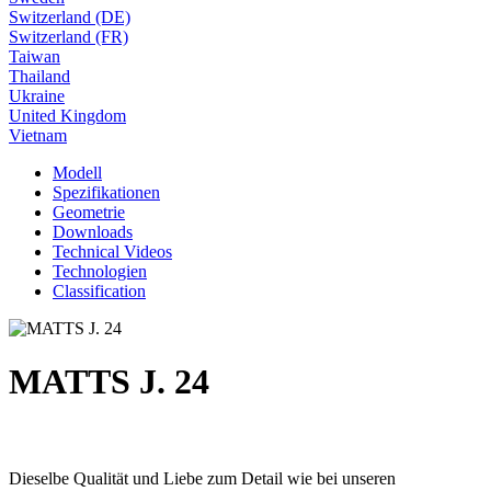
Switzerland (DE)
Switzerland (FR)
Taiwan
Thailand
Ukraine
United Kingdom
Vietnam
Modell
Spezifikationen
Geometrie
Downloads
Technical Videos
Technologien
Classification
MATTS J. 24
Dieselbe Qualität und Liebe zum Detail wie bei unseren