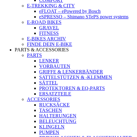
COMFORT
E-TREKKING & CITY
eFLOAT – ePowered by Bosch
eSPRESSO – Shimano STePS power systems
E-ROAD BIKES
GRAVEL
FITNESS
E-BIKES ARCHIV
FINDE DEIN E-BIKE
PARTS & ACCESSORIES
PARTS
LENKER
VORBAUTEN
GRIFFE & LENKERBÄNDER
SATTELSTÜTZEN & -KLEMMEN
SÄTTEL
PROTEKTOREN & EQ-PARTS
ERSATZTEILE
ACCESSORIES
RUCKSÄCKE
TASCHEN
HALTERUNGEN
BELEUCHTUNG
KLINGELN
PUMPEN