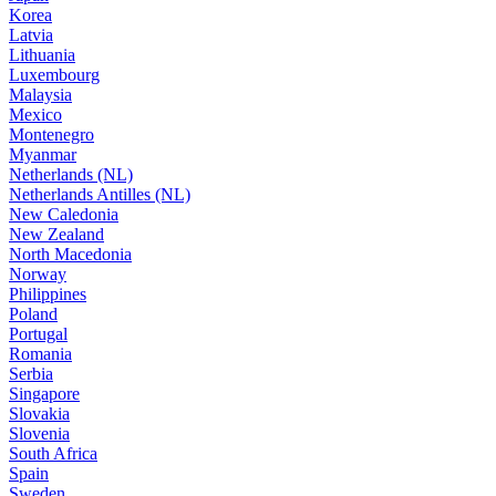
Korea
Latvia
Lithuania
Luxembourg
Malaysia
Mexico
Montenegro
Myanmar
Netherlands (NL)
Netherlands Antilles (NL)
New Caledonia
New Zealand
North Macedonia
Norway
Philippines
Poland
Portugal
Romania
Serbia
Singapore
Slovakia
Slovenia
South Africa
Spain
Sweden