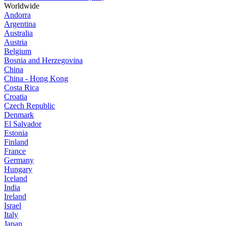
Worldwide
Andorra
Argentina
Australia
Austria
Belgium
Bosnia and Herzegovina
China
China - Hong Kong
Costa Rica
Croatia
Czech Republic
Denmark
El Salvador
Estonia
Finland
France
Germany
Hungary
Iceland
India
Ireland
Israel
Italy
Japan