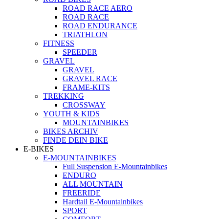
ROAD RACE AERO
ROAD RACE
ROAD ENDURANCE
TRIATHLON
FITNESS
SPEEDER
GRAVEL
GRAVEL
GRAVEL RACE
FRAME-KITS
TREKKING
CROSSWAY
YOUTH & KIDS
MOUNTAINBIKES
BIKES ARCHIV
FINDE DEIN BIKE
E-BIKES
E-MOUNTAINBIKES
Full Suspension E-Mountainbikes
ENDURO
ALL MOUNTAIN
FREERIDE
Hardtail E-Mountainbikes
SPORT