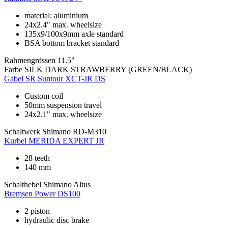
material: aluminium
24x2.4" max. wheelsize
135x9/100x9mm axle standard
BSA bottom bracket standard
Rahmengrössen
11.5"
Farbe
SILK DARK STRAWBERRY (GREEN/BLACK)
Gabel
SR Suntour XCT-JR DS
Custom coil
50mm suspension travel
24x2.1" max. wheelsize
Schaltwerk
Shimano RD-M310
Kurbel
MERIDA EXPERT JR
28 teeth
140 mm
Schalthebel
Shimano Altus
Bremsen
Power DS100
2 piston
hydraulic disc brake