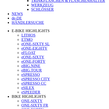
TRINKFLASCHEN & FLASCHENHALTER
WERKZEUG
SCHLÖSSER
NEWS
de-DE
HÄNDLERSUCHE
E-BIKE HIGHLIGHTS
LITHOS
ETMO
eONE-SIXTY SL
eONE-EIGHTY
eFLOAT
eONE-SIXTY
eONE-FORTY
eBIG.NINE
eBIG.TOUR
eSPRESSO
eSPRESSO CITY
eSPRESSO CC
eSILEX
eSPEEDER
BIKE HIGHLIGHTS
ONE-SIXTY
ONE-SIXTY FR