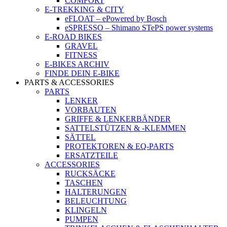
COMFORT
E-TREKKING & CITY
eFLOAT – ePowered by Bosch
eSPRESSO – Shimano STePS power systems
E-ROAD BIKES
GRAVEL
FITNESS
E-BIKES ARCHIV
FINDE DEIN E-BIKE
PARTS & ACCESSORIES
PARTS
LENKER
VORBAUTEN
GRIFFE & LENKERBÄNDER
SATTELSTÜTZEN & -KLEMMEN
SÄTTEL
PROTEKTOREN & EQ-PARTS
ERSATZTEILE
ACCESSORIES
RUCKSÄCKE
TASCHEN
HALTERUNGEN
BELEUCHTUNG
KLINGELN
PUMPEN