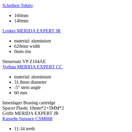
Scheiben
Tektro
160mm
140mm
Lenker
MERIDA EXPERT JR
material: aluminium
620mm width
0mm rise
Steuersatz
VP Z104AE
Vorbau
MERIDA EXPERT CC
material: aluminium
31.8mm diameter
-5° stem angle
60 mm
Innenlager
Bearing cartridge
Spacer
Plastic 10mm*2+5MM*2
Griffe
MERIDA EXPERT JR
Kassette
Sunrace CSM668
11-34 teeth