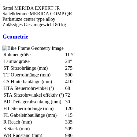
Sattel
MERIDA EXPERT JR
Sattelklemme
MERIDA COMP QR
Parkstütze
center type alloy
Zulässiges Gesamtgewicht
80 kg
Geometrie
Rahmengröße
11.5"
Laufradgröße
24"
ST Sitzrohrlänge (mm)
275
TT Oberrohrlänge (mm)
500
CS Hinterbaulänge (mm)
410
HTA Steuerrohrwinkel (°)
68
STA Sitzrohrwinkel effektiv (°)
72
BD Tretlagerabsenkung (mm)
30
HT Steuerrohrlänge (mm)
120
FL Gabeleinbaulänge (mm)
415
R Reach (mm)
335
S Stack (mm)
509
WB Radstand (mm)
986