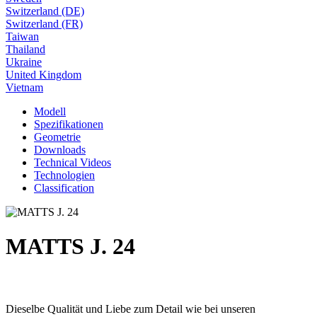
Switzerland (DE)
Switzerland (FR)
Taiwan
Thailand
Ukraine
United Kingdom
Vietnam
Modell
Spezifikationen
Geometrie
Downloads
Technical Videos
Technologien
Classification
MATTS J. 24
Dieselbe Qualität und Liebe zum Detail wie bei unseren