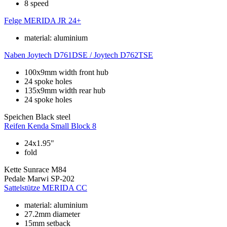
8 speed
Felge
MERIDA JR 24+
material: aluminium
Naben
Joytech D761DSE / Joytech D762TSE
100x9mm width front hub
24 spoke holes
135x9mm width rear hub
24 spoke holes
Speichen
Black steel
Reifen
Kenda Small Block 8
24x1.95"
fold
Kette
Sunrace M84
Pedale
Marwi SP-202
Sattelstütze
MERIDA CC
material: aluminium
27.2mm diameter
15mm setback