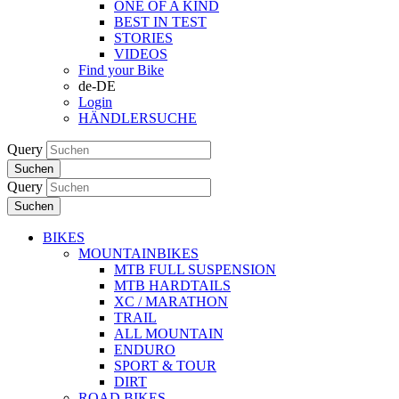
ONE OF A KIND
BEST IN TEST
STORIES
VIDEOS
Find your Bike
de-DE
Login
HÄNDLERSUCHE
Query
Suchen
Query
Suchen
BIKES
MOUNTAINBIKES
MTB FULL SUSPENSION
MTB HARDTAILS
XC / MARATHON
TRAIL
ALL MOUNTAIN
ENDURO
SPORT & TOUR
DIRT
ROAD BIKES