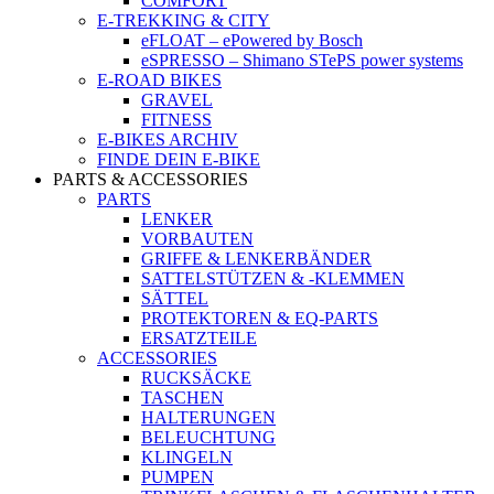
COMFORT
E-TREKKING & CITY
eFLOAT – ePowered by Bosch
eSPRESSO – Shimano STePS power systems
E-ROAD BIKES
GRAVEL
FITNESS
E-BIKES ARCHIV
FINDE DEIN E-BIKE
PARTS & ACCESSORIES
PARTS
LENKER
VORBAUTEN
GRIFFE & LENKERBÄNDER
SATTELSTÜTZEN & -KLEMMEN
SÄTTEL
PROTEKTOREN & EQ-PARTS
ERSATZTEILE
ACCESSORIES
RUCKSÄCKE
TASCHEN
HALTERUNGEN
BELEUCHTUNG
KLINGELN
PUMPEN