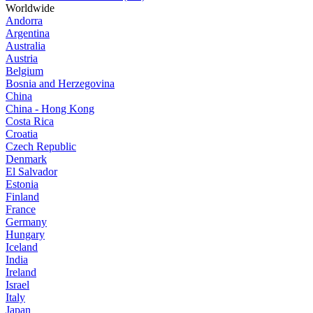
Worldwide
Andorra
Argentina
Australia
Austria
Belgium
Bosnia and Herzegovina
China
China - Hong Kong
Costa Rica
Croatia
Czech Republic
Denmark
El Salvador
Estonia
Finland
France
Germany
Hungary
Iceland
India
Ireland
Israel
Italy
Japan