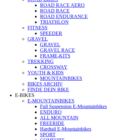
ROAD RACE AERO
ROAD RACE
ROAD ENDURANCE
TRIATHLON
FITNESS
SPEEDER
GRAVEL
GRAVEL
GRAVEL RACE
FRAME-KITS
TREKKING
CROSSWAY
YOUTH & KIDS
MOUNTAINBIKES
BIKES ARCHIV
FINDE DEIN BIKE
E-BIKES
E-MOUNTAINBIKES
Full Suspension E-Mountainbikes
ENDURO
ALL MOUNTAIN
FREERIDE
Hardtail E-Mountainbikes
SPORT