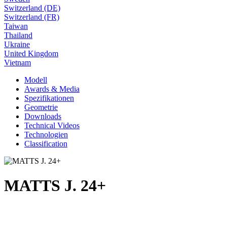
Switzerland (DE)
Switzerland (FR)
Taiwan
Thailand
Ukraine
United Kingdom
Vietnam
Modell
Awards & Media
Spezifikationen
Geometrie
Downloads
Technical Videos
Technologien
Classification
MATTS J. 24+