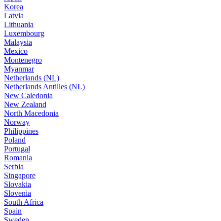
Korea
Latvia
Lithuania
Luxembourg
Malaysia
Mexico
Montenegro
Myanmar
Netherlands (NL)
Netherlands Antilles (NL)
New Caledonia
New Zealand
North Macedonia
Norway
Philippines
Poland
Portugal
Romania
Serbia
Singapore
Slovakia
Slovenia
South Africa
Spain
Sweden