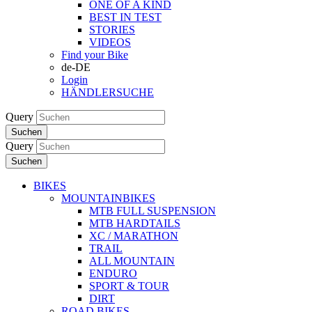
ONE OF A KIND
BEST IN TEST
STORIES
VIDEOS
Find your Bike
de-DE
Login
HÄNDLERSUCHE
Query
Suchen
Query
Suchen
BIKES
MOUNTAINBIKES
MTB FULL SUSPENSION
MTB HARDTAILS
XC / MARATHON
TRAIL
ALL MOUNTAIN
ENDURO
SPORT & TOUR
DIRT
ROAD BIKES