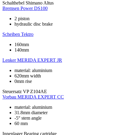
Schalthebel
Shimano Altus
Bremsen
Power DS100
2 piston
hydraulic disc brake
Scheiben
Tektro
160mm
140mm
Lenker
MERIDA EXPERT JR
material: aluminium
620mm width
0mm rise
Steuersatz
VP Z104AE
Vorbau
MERIDA EXPERT CC
material: aluminium
31.8mm diameter
-5° stem angle
60 mm
Innenlager
Bearing cartridge