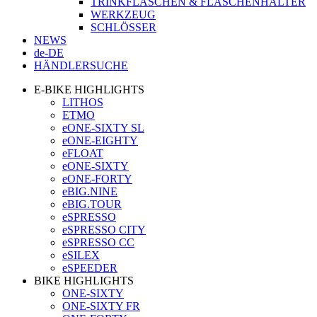
TRINKFLASCHEN & FLASCHENHALTER
WERKZEUG
SCHLÖSSER
NEWS
de-DE
HÄNDLERSUCHE
E-BIKE HIGHLIGHTS
LITHOS
ETMO
eONE-SIXTY SL
eONE-EIGHTY
eFLOAT
eONE-SIXTY
eONE-FORTY
eBIG.NINE
eBIG.TOUR
eSPRESSO
eSPRESSO CITY
eSPRESSO CC
eSILEX
eSPEEDER
BIKE HIGHLIGHTS
ONE-SIXTY
ONE-SIXTY FR