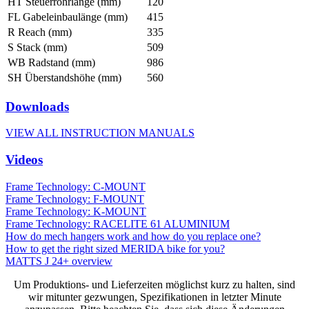
HT Steuerrohrlänge (mm)
120
FL Gabeleinbaulänge (mm)
415
R Reach (mm)
335
S Stack (mm)
509
WB Radstand (mm)
986
SH Überstandshöhe (mm)
560
Downloads
VIEW ALL INSTRUCTION MANUALS
Videos
Frame Technology: C-MOUNT
Frame Technology: F-MOUNT
Frame Technology: K-MOUNT
Frame Technology: RACELITE 61 ALUMINIUM
How do mech hangers work and how do you replace one?
How to get the right sized MERIDA bike for you?
MATTS J 24+ overview
Um Produktions- und Lieferzeiten möglichst kurz zu halten, sind
wir mitunter gezwungen, Spezifikationen in letzter Minute