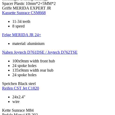
Spacer
Plastic 10mm*2+5MM*2
Griffe
MERIDA EXPERT JR
Kassette
Sunrace CSM668
11-34 teeth
8 speed
Felge
MERIDA JR 24+
material: aluminium
Naben
Joytech D761DSE / Joytech D762TSE
100x9mm width front hub
24 spoke holes
135x9mm width rear hub
24 spoke holes
Speichen
Black steel
Reifen
CST Jet C1820
24x2.4"
wire
Kette
Sunrace M84
Pedale
Marwi SP-202