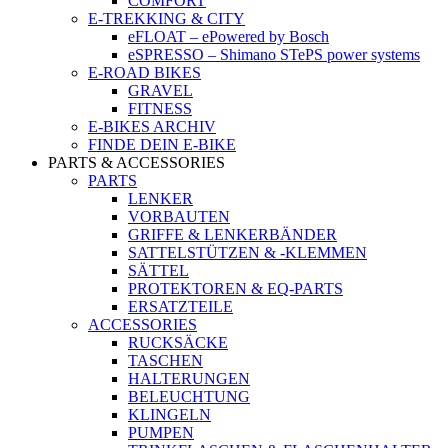
COMFORT
E-TREKKING & CITY
eFLOAT – ePowered by Bosch
eSPRESSO – Shimano STePS power systems
E-ROAD BIKES
GRAVEL
FITNESS
E-BIKES ARCHIV
FINDE DEIN E-BIKE
PARTS & ACCESSORIES
PARTS
LENKER
VORBAUTEN
GRIFFE & LENKERBÄNDER
SATTELSTÜTZEN & -KLEMMEN
SÄTTEL
PROTEKTOREN & EQ-PARTS
ERSATZTEILE
ACCESSORIES
RUCKSÄCKE
TASCHEN
HALTERUNGEN
BELEUCHTUNG
KLINGELN
PUMPEN