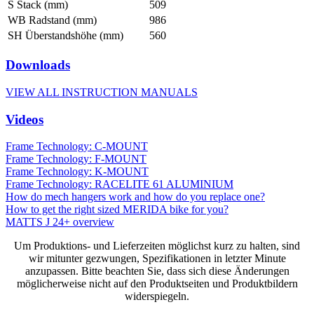
S Stack (mm)
509
WB Radstand (mm)
986
SH Überstandshöhe (mm)
560
Downloads
VIEW ALL INSTRUCTION MANUALS
Videos
Frame Technology: C-MOUNT
Frame Technology: F-MOUNT
Frame Technology: K-MOUNT
Frame Technology: RACELITE 61 ALUMINIUM
How do mech hangers work and how do you replace one?
How to get the right sized MERIDA bike for you?
MATTS J 24+ overview
Um Produktions- und Lieferzeiten möglichst kurz zu halten, sind
wir mitunter gezwungen, Spezifikationen in letzter Minute
anzupassen. Bitte beachten Sie, dass sich diese Änderungen
möglicherweise nicht auf den Produktseiten und Produktbildern
widerspiegeln.