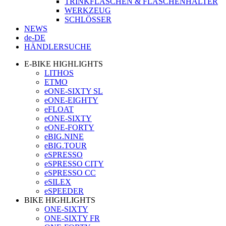
TRINKFLASCHEN & FLASCHENHALTER
WERKZEUG
SCHLÖSSER
NEWS
de-DE
HÄNDLERSUCHE
E-BIKE HIGHLIGHTS
LITHOS
ETMO
eONE-SIXTY SL
eONE-EIGHTY
eFLOAT
eONE-SIXTY
eONE-FORTY
eBIG.NINE
eBIG.TOUR
eSPRESSO
eSPRESSO CITY
eSPRESSO CC
eSILEX
eSPEEDER
BIKE HIGHLIGHTS
ONE-SIXTY
ONE-SIXTY FR