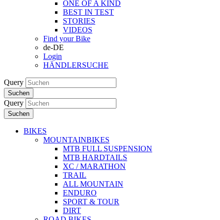
ONE OF A KIND
BEST IN TEST
STORIES
VIDEOS
Find your Bike
de-DE
Login
HÄNDLERSUCHE
Query
Suchen
Query
Suchen
BIKES
MOUNTAINBIKES
MTB FULL SUSPENSION
MTB HARDTAILS
XC / MARATHON
TRAIL
ALL MOUNTAIN
ENDURO
SPORT & TOUR
DIRT
ROAD BIKES