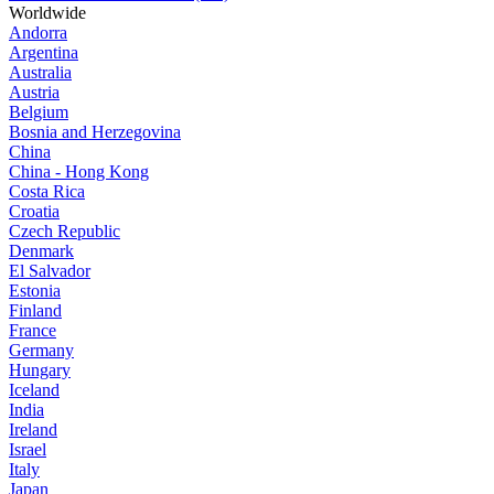
Worldwide
Andorra
Argentina
Australia
Austria
Belgium
Bosnia and Herzegovina
China
China - Hong Kong
Costa Rica
Croatia
Czech Republic
Denmark
El Salvador
Estonia
Finland
France
Germany
Hungary
Iceland
India
Ireland
Israel
Italy
Japan