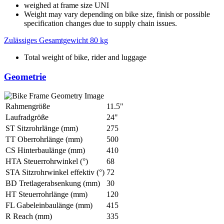
weighed at frame size UNI
Weight may vary depending on bike size, finish or possible
specification changes due to supply chain issues.
Zulässiges Gesamtgewicht
80 kg
Total weight of bike, rider and luggage
Geometrie
Rahmengröße
11.5"
Laufradgröße
24"
ST Sitzrohrlänge (mm)
275
TT Oberrohrlänge (mm)
500
CS Hinterbaulänge (mm)
410
HTA Steuerrohrwinkel (°)
68
STA Sitzrohrwinkel effektiv (°)
72
BD Tretlagerabsenkung (mm)
30
HT Steuerrohrlänge (mm)
120
FL Gabeleinbaulänge (mm)
415
R Reach (mm)
335