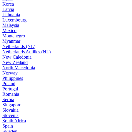
Korea
Latvia
Lithuania
Luxembourg
Malaysia
Mexico
Montenegro
Myanmar
Netherlands (NL)
Netherlands Antilles (NL)
New Caledonia
New Zealand
North Macedonia
Norway
Philippines
Poland
Portugal
Romania
Serbia
Singapore
Slovakia
Slovenia
South Africa
Spain
Sweden