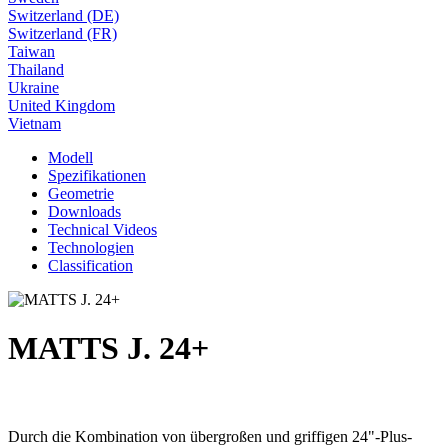
Switzerland (DE)
Switzerland (FR)
Taiwan
Thailand
Ukraine
United Kingdom
Vietnam
Modell
Spezifikationen
Geometrie
Downloads
Technical Videos
Technologien
Classification
MATTS J. 24+
Durch die Kombination von übergroßen und griffigen 24"-Plus-