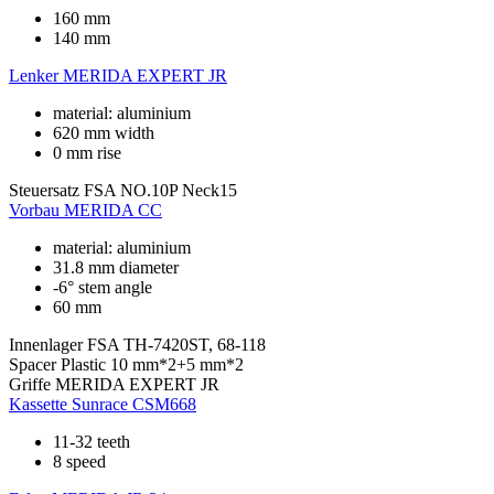
160 mm
140 mm
Lenker
MERIDA EXPERT JR
material: aluminium
620 mm width
0 mm rise
Steuersatz
FSA NO.10P Neck15
Vorbau
MERIDA CC
material: aluminium
31.8 mm diameter
-6° stem angle
60 mm
Innenlager
FSA TH-7420ST, 68-118
Spacer
Plastic 10 mm*2+5 mm*2
Griffe
MERIDA EXPERT JR
Kassette
Sunrace CSM668
11-32 teeth
8 speed