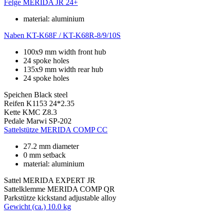
Felge
MERIDA JR 24+
material: aluminium
Naben
KT-K68F / KT-K68R-8/9/10S
100x9 mm width front hub
24 spoke holes
135x9 mm width rear hub
24 spoke holes
Speichen
Black steel
Reifen
K1153 24*2.35
Kette
KMC Z8.3
Pedale
Marwi SP-202
Sattelstütze
MERIDA COMP CC
27.2 mm diameter
0 mm setback
material: aluminium
Sattel
MERIDA EXPERT JR
Sattelklemme
MERIDA COMP QR
Parkstütze
kickstand adjustable alloy
Gewicht (ca.)
10.0 kg