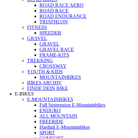
ROAD RACE AERO
ROAD RACE
ROAD ENDURANCE
TRIATHLON
FITNESS
SPEEDER
GRAVEL
GRAVEL
GRAVEL RACE
FRAME-KITS
TREKKING
CROSSWAY
YOUTH & KIDS
MOUNTAINBIKES
BIKES ARCHIV
FINDE DEIN BIKE
E-BIKES
E-MOUNTAINBIKES
Full Suspension E-Mountainbikes
ENDURO
ALL MOUNTAIN
FREERIDE
Hardtail E-Mountainbikes
SPORT