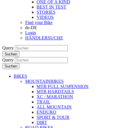
ONE OF A KIND
BEST IN TEST
STORIES
VIDEOS
Find your Bike
de-DE
Login
HÄNDLERSUCHE
Query
Suchen
Query
Suchen
BIKES
MOUNTAINBIKES
MTB FULL SUSPENSION
MTB HARDTAILS
XC / MARATHON
TRAIL
ALL MOUNTAIN
ENDURO
SPORT & TOUR
DIRT
ROAD BIKES