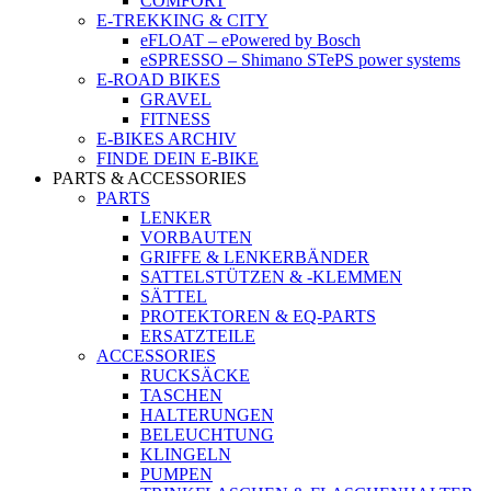
COMFORT
E-TREKKING & CITY
eFLOAT – ePowered by Bosch
eSPRESSO – Shimano STePS power systems
E-ROAD BIKES
GRAVEL
FITNESS
E-BIKES ARCHIV
FINDE DEIN E-BIKE
PARTS & ACCESSORIES
PARTS
LENKER
VORBAUTEN
GRIFFE & LENKERBÄNDER
SATTELSTÜTZEN & -KLEMMEN
SÄTTEL
PROTEKTOREN & EQ-PARTS
ERSATZTEILE
ACCESSORIES
RUCKSÄCKE
TASCHEN
HALTERUNGEN
BELEUCHTUNG
KLINGELN
PUMPEN