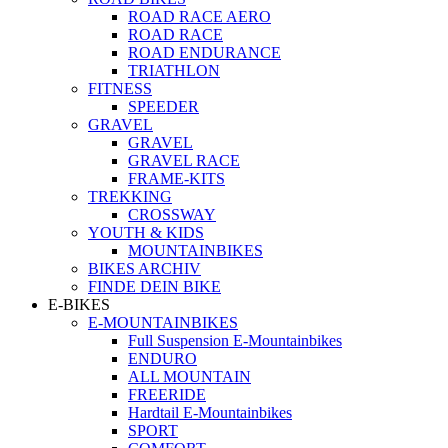
ROAD RACE AERO
ROAD RACE
ROAD ENDURANCE
TRIATHLON
FITNESS
SPEEDER
GRAVEL
GRAVEL
GRAVEL RACE
FRAME-KITS
TREKKING
CROSSWAY
YOUTH & KIDS
MOUNTAINBIKES
BIKES ARCHIV
FINDE DEIN BIKE
E-BIKES
E-MOUNTAINBIKES
Full Suspension E-Mountainbikes
ENDURO
ALL MOUNTAIN
FREERIDE
Hardtail E-Mountainbikes
SPORT