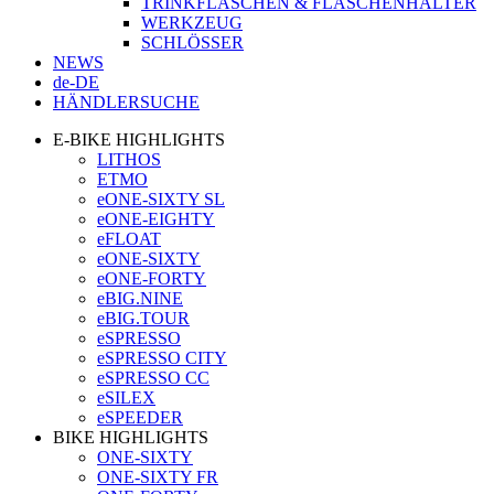
TRINKFLASCHEN & FLASCHENHALTER
WERKZEUG
SCHLÖSSER
NEWS
de-DE
HÄNDLERSUCHE
E-BIKE HIGHLIGHTS
LITHOS
ETMO
eONE-SIXTY SL
eONE-EIGHTY
eFLOAT
eONE-SIXTY
eONE-FORTY
eBIG.NINE
eBIG.TOUR
eSPRESSO
eSPRESSO CITY
eSPRESSO CC
eSILEX
eSPEEDER
BIKE HIGHLIGHTS
ONE-SIXTY
ONE-SIXTY FR