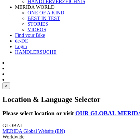
HÄNDLERVERZEICHNIS
MERIDA WORLD
ONE OF A KIND
BEST IN TEST
STORIES
VIDEOS
Find your Bike
de-DE
Login
HÄNDLERSUCHE
×
Location & Language Selector
Please select location or visit
OUR GLOBAL MERID
GLOBAL
MERIDA Global Website (EN)
Worldwide