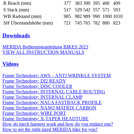
R Reach (mm)
377
383
390
395
400
409
S Stack (mm)
517
529
542
557
571
593
WB Radstand (mm)
985
982
989
990
1000
1010
SH Überstandshöhe (mm)
721
745
765
782
800
823
Downloads
MERIDA Bedienungsanleitung BIKES 2023
VIEW ALL INSTRUCTION MANUALS
Videos
Frame Technology: AWS – ANTI WRINKLE SYSTEM
Frame Technology: DI2 READY
Frame Technology: DISC COOLER
Frame Technology: INTERNAL CABLE ROUTING
Frame Technology: INTERNAL CLAMP
Frame Technology: NACA FASTBACK PROFILE
Frame Technology: NANO MATRIX CARBON
Frame Technology: WIRE PORT
Frame Technology: X-TAPER HEADTUBE
How do mech hangers work and how do you replace one?
How to get the right sized MERIDA bike for you?