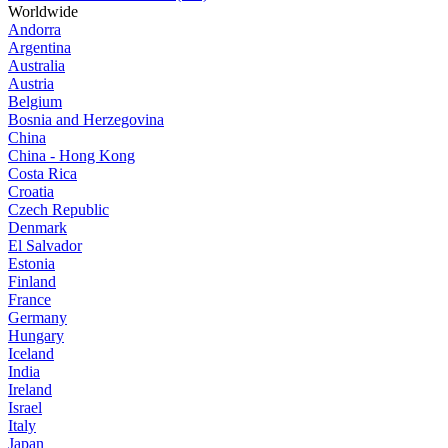
Worldwide
Andorra
Argentina
Australia
Austria
Belgium
Bosnia and Herzegovina
China
China - Hong Kong
Costa Rica
Croatia
Czech Republic
Denmark
El Salvador
Estonia
Finland
France
Germany
Hungary
Iceland
India
Ireland
Israel
Italy
Japan