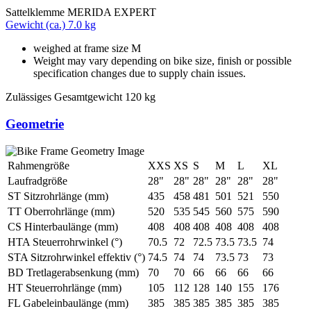
Sattelklemme
MERIDA EXPERT
Gewicht (ca.)
7.0 kg
weighed at frame size M
Weight may vary depending on bike size, finish or possible
specification changes due to supply chain issues.
Zulässiges Gesamtgewicht
120 kg
Geometrie
Rahmengröße
XXS
XS
S
M
L
XL
Laufradgröße
28"
28"
28"
28"
28"
28"
ST Sitzrohrlänge (mm)
435
458
481
501
521
550
TT Oberrohrlänge (mm)
520
535
545
560
575
590
CS Hinterbaulänge (mm)
408
408
408
408
408
408
HTA Steuerrohrwinkel (°)
70.5
72
72.5
73.5
73.5
74
STA Sitzrohrwinkel effektiv (°)
74.5
74
74
73.5
73
73
BD Tretlagerabsenkung (mm)
70
70
66
66
66
66
HT Steuerrohrlänge (mm)
105
112
128
140
155
176
FL Gabeleinbaulänge (mm)
385
385
385
385
385
385