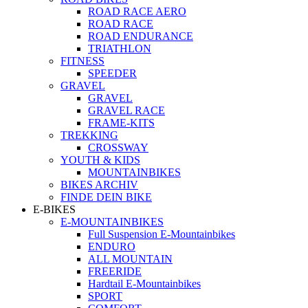
ROAD RACE AERO
ROAD RACE
ROAD ENDURANCE
TRIATHLON
FITNESS
SPEEDER
GRAVEL
GRAVEL
GRAVEL RACE
FRAME-KITS
TREKKING
CROSSWAY
YOUTH & KIDS
MOUNTAINBIKES
BIKES ARCHIV
FINDE DEIN BIKE
E-BIKES
E-MOUNTAINBIKES
Full Suspension E-Mountainbikes
ENDURO
ALL MOUNTAIN
FREERIDE
Hardtail E-Mountainbikes
SPORT