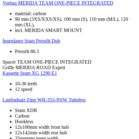
Vorbau
MERIDA TEAM ONE-PIECE INTEGRATED
material: carbon
90 mm (3XS/XXS/XS), 100 mm (S), 110 mm (M/L), 120
mm (XL),
incl. MERIDA SMART MOUNT
Innenlager
Sram Pressfit Dub
Pressfit 86.5
Spacer
TEAM ONE-PIECE INTEGRATED
Griffe
MERIDA ROAD Expert
Kassette
Sram XG 1290 E1
10-36 teeth
12 speed
Laufradsatz
Zipp WH-353-NSW Tubeless
Sram XDR
Carbon
Hookless
12x100mm width front hub
12x142mm width rear hub
25mmmm inner width