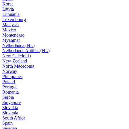
Korea
Latvia
Lithuania
Luxembourg
Malaysia
Mexico
Montenegro
Myanmar
Netherlands (NL)
Netherlands Antilles (NL)
New Caledonia
New Zealand
North Macedonia
Norway
Philippines
Poland
Portugal
Romania
Serbia
Singapore
Slovakia
Slovenia
South Africa
Spain
Sweden