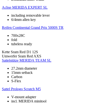
Achse
MERIDA EXPERT SL
including removable lever
6/4mm allen key
Reifen
Continental Grand Prix 5000S TR
700x28C
fold
tubeless ready
Kette
Sram Red D1 12S
Umwerfer
Sram Red AXS
Sattelstütze
MERIDA TEAM SL
27.2mm diameter
15mm setback
Carbon
S-Flex
Sattel
Prologo Scratch M5
V-mount adapter
incl. MERIDA minitool