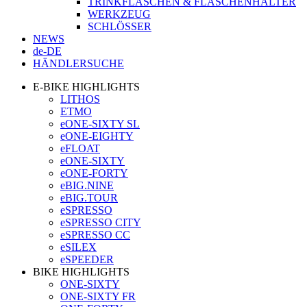
TRINKFLASCHEN & FLASCHENHALTER
WERKZEUG
SCHLÖSSER
NEWS
de-DE
HÄNDLERSUCHE
E-BIKE HIGHLIGHTS
LITHOS
ETMO
eONE-SIXTY SL
eONE-EIGHTY
eFLOAT
eONE-SIXTY
eONE-FORTY
eBIG.NINE
eBIG.TOUR
eSPRESSO
eSPRESSO CITY
eSPRESSO CC
eSILEX
eSPEEDER
BIKE HIGHLIGHTS
ONE-SIXTY
ONE-SIXTY FR