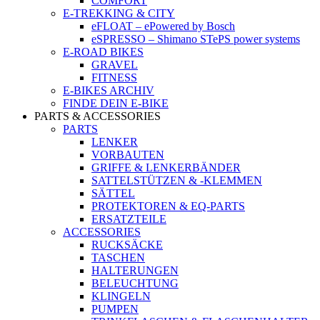
COMFORT
E-TREKKING & CITY
eFLOAT – ePowered by Bosch
eSPRESSO – Shimano STePS power systems
E-ROAD BIKES
GRAVEL
FITNESS
E-BIKES ARCHIV
FINDE DEIN E-BIKE
PARTS & ACCESSORIES
PARTS
LENKER
VORBAUTEN
GRIFFE & LENKERBÄNDER
SATTELSTÜTZEN & -KLEMMEN
SÄTTEL
PROTEKTOREN & EQ-PARTS
ERSATZTEILE
ACCESSORIES
RUCKSÄCKE
TASCHEN
HALTERUNGEN
BELEUCHTUNG
KLINGELN
PUMPEN