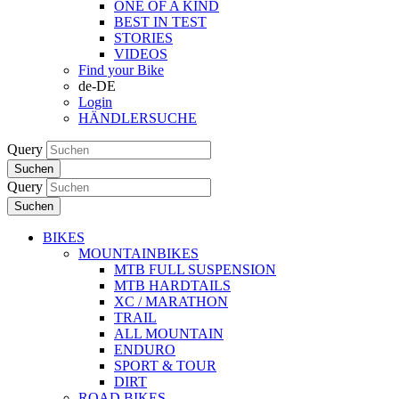
ONE OF A KIND
BEST IN TEST
STORIES
VIDEOS
Find your Bike
de-DE
Login
HÄNDLERSUCHE
Query
Suchen
Query
Suchen
BIKES
MOUNTAINBIKES
MTB FULL SUSPENSION
MTB HARDTAILS
XC / MARATHON
TRAIL
ALL MOUNTAIN
ENDURO
SPORT & TOUR
DIRT
ROAD BIKES