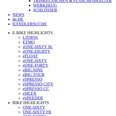
TRINKFLASCHEN & FLASCHENHALTER
WERKZEUG
SCHLÖSSER
NEWS
de-DE
HÄNDLERSUCHE
E-BIKE HIGHLIGHTS
LITHOS
ETMO
eONE-SIXTY SL
eONE-EIGHTY
eFLOAT
eONE-SIXTY
eONE-FORTY
eBIG.NINE
eBIG.TOUR
eSPRESSO
eSPRESSO CITY
eSPRESSO CC
eSILEX
eSPEEDER
BIKE HIGHLIGHTS
ONE-SIXTY
ONE-SIXTY FR