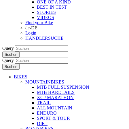
ONE OF A KIND
BEST IN TEST
STORIES
VIDEOS
Find your Bike
de-DE
Login
HÄNDLERSUCHE
Query
Suchen
Query
Suchen
BIKES
MOUNTAINBIKES
MTB FULL SUSPENSION
MTB HARDTAILS
XC / MARATHON
TRAIL
ALL MOUNTAIN
ENDURO
SPORT & TOUR
DIRT
ROAD BIKES