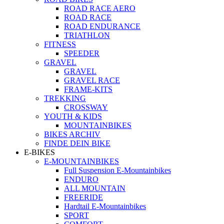
ROAD RACE AERO
ROAD RACE
ROAD ENDURANCE
TRIATHLON
FITNESS
SPEEDER
GRAVEL
GRAVEL
GRAVEL RACE
FRAME-KITS
TREKKING
CROSSWAY
YOUTH & KIDS
MOUNTAINBIKES
BIKES ARCHIV
FINDE DEIN BIKE
E-BIKES
E-MOUNTAINBIKES
Full Suspension E-Mountainbikes
ENDURO
ALL MOUNTAIN
FREERIDE
Hardtail E-Mountainbikes
SPORT