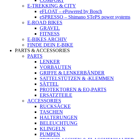
COMFORT
E-TREKKING & CITY
eFLOAT – ePowered by Bosch
eSPRESSO – Shimano STePS power systems
E-ROAD BIKES
GRAVEL
FITNESS
E-BIKES ARCHIV
FINDE DEIN E-BIKE
PARTS & ACCESSORIES
PARTS
LENKER
VORBAUTEN
GRIFFE & LENKERBÄNDER
SATTELSTÜTZEN & -KLEMMEN
SÄTTEL
PROTEKTOREN & EQ-PARTS
ERSATZTEILE
ACCESSORIES
RUCKSÄCKE
TASCHEN
HALTERUNGEN
BELEUCHTUNG
KLINGELN
PUMPEN