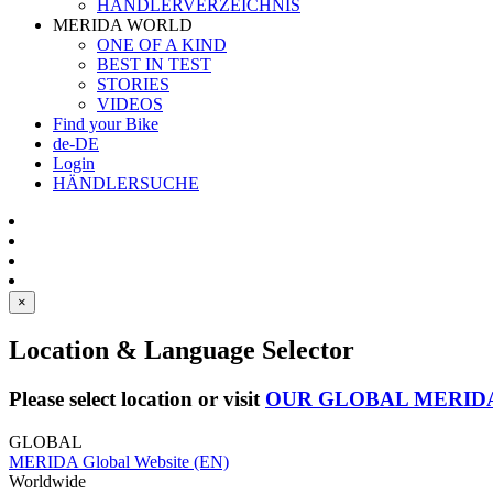
HÄNDLERVERZEICHNIS
MERIDA WORLD
ONE OF A KIND
BEST IN TEST
STORIES
VIDEOS
Find your Bike
de-DE
Login
HÄNDLERSUCHE
×
Location & Language Selector
Please select location or visit
OUR GLOBAL MERID
GLOBAL
MERIDA Global Website (EN)
Worldwide