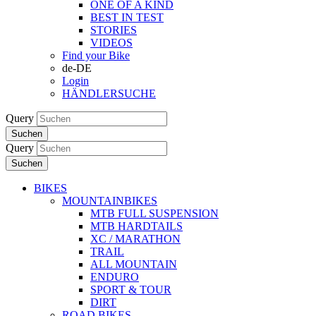
ONE OF A KIND
BEST IN TEST
STORIES
VIDEOS
Find your Bike
de-DE
Login
HÄNDLERSUCHE
Query
Suchen
Query
Suchen
BIKES
MOUNTAINBIKES
MTB FULL SUSPENSION
MTB HARDTAILS
XC / MARATHON
TRAIL
ALL MOUNTAIN
ENDURO
SPORT & TOUR
DIRT
ROAD BIKES