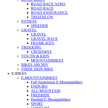
ROAD RACE AERO
ROAD RACE
ROAD ENDURANCE
TRIATHLON
FITNESS
SPEEDER
GRAVEL
GRAVEL
GRAVEL RACE
FRAME-KITS
TREKKING
CROSSWAY
YOUTH & KIDS
MOUNTAINBIKES
BIKES ARCHIV
FINDE DEIN BIKE
E-BIKES
E-MOUNTAINBIKES
Full Suspension E-Mountainbikes
ENDURO
ALL MOUNTAIN
FREERIDE
Hardtail E-Mountainbikes
SPORT