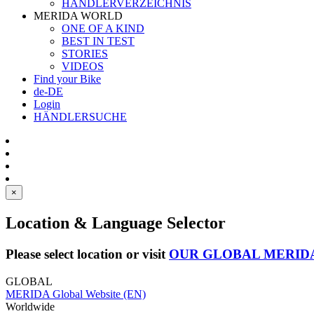
HÄNDLERVERZEICHNIS
MERIDA WORLD
ONE OF A KIND
BEST IN TEST
STORIES
VIDEOS
Find your Bike
de-DE
Login
HÄNDLERSUCHE
×
Location & Language Selector
Please select location or visit
OUR GLOBAL MERID
GLOBAL
MERIDA Global Website (EN)
Worldwide