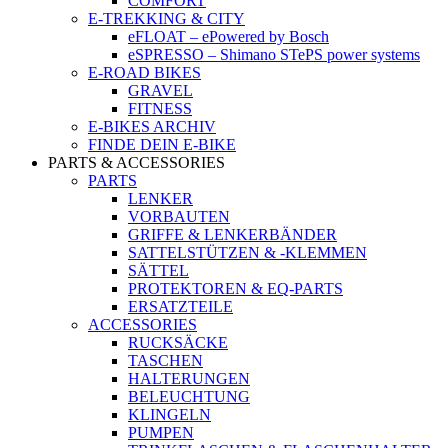
COMFORT
E-TREKKING & CITY
eFLOAT – ePowered by Bosch
eSPRESSO – Shimano STePS power systems
E-ROAD BIKES
GRAVEL
FITNESS
E-BIKES ARCHIV
FINDE DEIN E-BIKE
PARTS & ACCESSORIES
PARTS
LENKER
VORBAUTEN
GRIFFE & LENKERBÄNDER
SATTELSTÜTZEN & -KLEMMEN
SÄTTEL
PROTEKTOREN & EQ-PARTS
ERSATZTEILE
ACCESSORIES
RUCKSÄCKE
TASCHEN
HALTERUNGEN
BELEUCHTUNG
KLINGELN
PUMPEN