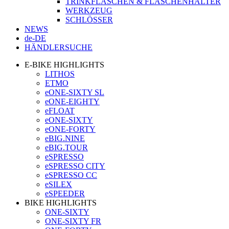
TRINKFLASCHEN & FLASCHENHALTER
WERKZEUG
SCHLÖSSER
NEWS
de-DE
HÄNDLERSUCHE
E-BIKE HIGHLIGHTS
LITHOS
ETMO
eONE-SIXTY SL
eONE-EIGHTY
eFLOAT
eONE-SIXTY
eONE-FORTY
eBIG.NINE
eBIG.TOUR
eSPRESSO
eSPRESSO CITY
eSPRESSO CC
eSILEX
eSPEEDER
BIKE HIGHLIGHTS
ONE-SIXTY
ONE-SIXTY FR