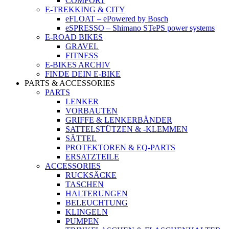
COMFORT
E-TREKKING & CITY
eFLOAT – ePowered by Bosch
eSPRESSO – Shimano STePS power systems
E-ROAD BIKES
GRAVEL
FITNESS
E-BIKES ARCHIV
FINDE DEIN E-BIKE
PARTS & ACCESSORIES
PARTS
LENKER
VORBAUTEN
GRIFFE & LENKERBÄNDER
SATTELSTÜTZEN & -KLEMMEN
SÄTTEL
PROTEKTOREN & EQ-PARTS
ERSATZTEILE
ACCESSORIES
RUCKSÄCKE
TASCHEN
HALTERUNGEN
BELEUCHTUNG
KLINGELN
PUMPEN