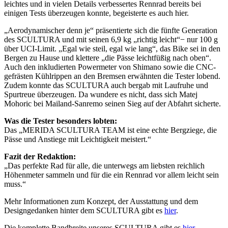
leichtes und in vielen Details verbessertes Rennrad bereits bei
einigen Tests überzeugen konnte, begeisterte es auch hier.
„Aerodynamischer denn je“ präsentierte sich die fünfte Generation
des SCULTURA und mit seinen 6,9 kg „richtig leicht“− nur 100 g
über UCI-Limit. „Egal wie steil, egal wie lang“, das Bike sei in den
Bergen zu Hause und klettere „die Pässe leichtfüßig nach oben“.
Auch den inkludierten Powermeter von Shimano sowie die CNC-
gefrästen Kühlrippen an den Bremsen erwähnten die Tester lobend.
Zudem konnte das SCULTURA auch bergab mit Laufruhe und
Spurtreue überzeugen. Da wundere es nicht, dass sich Matej
Mohoric bei Mailand-Sanremo seinen Sieg auf der Abfahrt sicherte.
Was die Tester besonders lobten:
Das „MERIDA SCULTURA TEAM ist eine echte Bergziege, die
Pässe und Anstiege mit Leichtigkeit meistert.“
Fazit der Redaktion:
„Das perfekte Rad für alle, die unterwegs am liebsten reichlich
Höhenmeter sammeln und für die ein Rennrad vor allem leicht sein
muss.“
Mehr Informationen zum Konzept, der Ausstattung und dem
Designgedanken hinter dem SCULTURA gibt es
hier
.
Die komplette Bandbreite unseres SCULTURA gibt es
hier
.