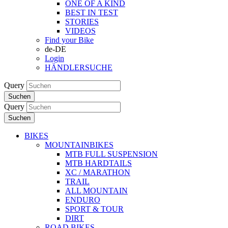
ONE OF A KIND
BEST IN TEST
STORIES
VIDEOS
Find your Bike
de-DE
Login
HÄNDLERSUCHE
Query
Suchen
Query
Suchen
BIKES
MOUNTAINBIKES
MTB FULL SUSPENSION
MTB HARDTAILS
XC / MARATHON
TRAIL
ALL MOUNTAIN
ENDURO
SPORT & TOUR
DIRT
ROAD BIKES