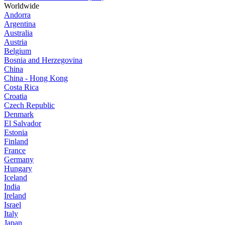
Worldwide
Andorra
Argentina
Australia
Austria
Belgium
Bosnia and Herzegovina
China
China - Hong Kong
Costa Rica
Croatia
Czech Republic
Denmark
El Salvador
Estonia
Finland
France
Germany
Hungary
Iceland
India
Ireland
Israel
Italy
Japan