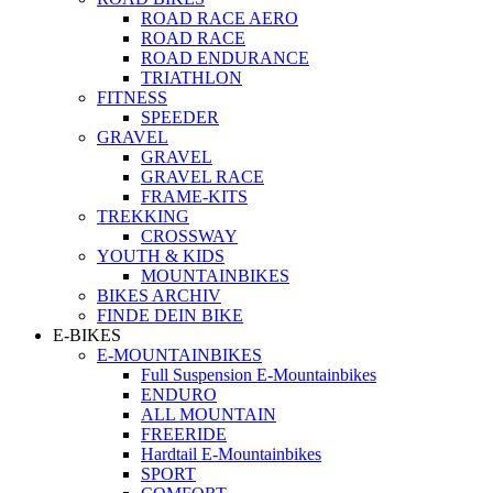
ROAD RACE AERO
ROAD RACE
ROAD ENDURANCE
TRIATHLON
FITNESS
SPEEDER
GRAVEL
GRAVEL
GRAVEL RACE
FRAME-KITS
TREKKING
CROSSWAY
YOUTH & KIDS
MOUNTAINBIKES
BIKES ARCHIV
FINDE DEIN BIKE
E-BIKES
E-MOUNTAINBIKES
Full Suspension E-Mountainbikes
ENDURO
ALL MOUNTAIN
FREERIDE
Hardtail E-Mountainbikes
SPORT