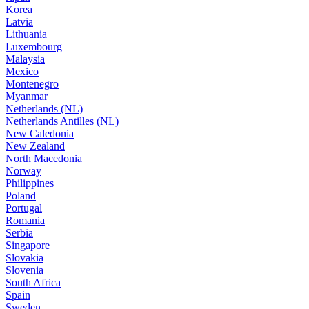
Korea
Latvia
Lithuania
Luxembourg
Malaysia
Mexico
Montenegro
Myanmar
Netherlands (NL)
Netherlands Antilles (NL)
New Caledonia
New Zealand
North Macedonia
Norway
Philippines
Poland
Portugal
Romania
Serbia
Singapore
Slovakia
Slovenia
South Africa
Spain
Sweden