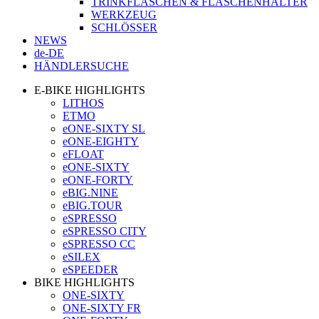
TRINKFLASCHEN & FLASCHENHALTER
WERKZEUG
SCHLÖSSER
NEWS
de-DE
HÄNDLERSUCHE
E-BIKE HIGHLIGHTS
LITHOS
ETMO
eONE-SIXTY SL
eONE-EIGHTY
eFLOAT
eONE-SIXTY
eONE-FORTY
eBIG.NINE
eBIG.TOUR
eSPRESSO
eSPRESSO CITY
eSPRESSO CC
eSILEX
eSPEEDER
BIKE HIGHLIGHTS
ONE-SIXTY
ONE-SIXTY FR