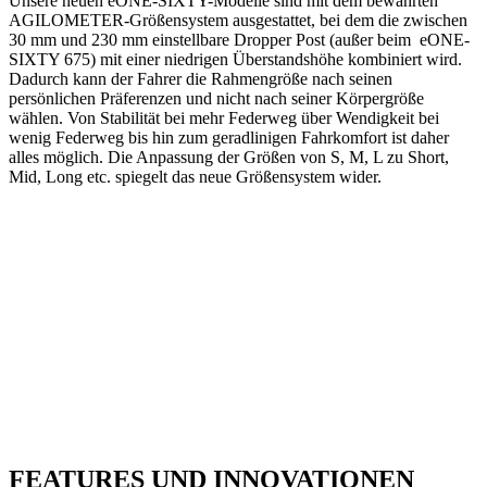
Unsere neuen eONE-SIXTY-Modelle sind mit dem bewährten
AGILOMETER-Größensystem ausgestattet, bei dem die zwischen
30 mm und 230 mm einstellbare Dropper Post (außer beim eONE-
SIXTY 675) mit einer niedrigen Überstandshöhe kombiniert wird.
Dadurch kann der Fahrer die Rahmengröße nach seinen
persönlichen Präferenzen und nicht nach seiner Körpergröße
wählen. Von Stabilität bei mehr Federweg über Wendigkeit bei
wenig Federweg bis hin zum geradlinigen Fahrkomfort ist daher
alles möglich. Die Anpassung der Größen von S, M, L zu Short,
Mid, Long etc. spiegelt das neue Größensystem wider.
FEATURES UND INNOVATIONEN