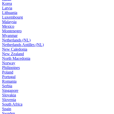
Korea
Latvia
Lithuania
Luxembourg
Malaysia
Mexico
Montenegro
Myanmar
Netherlands (NL)
Netherlands Antilles (NL)
New Caledonia
New Zealand
North Macedonia
Norway
Philippines
Poland
Portugal
Romania
Serbia
Singapore
Slovakia
Slovenia
South Africa
Spain
Sweden