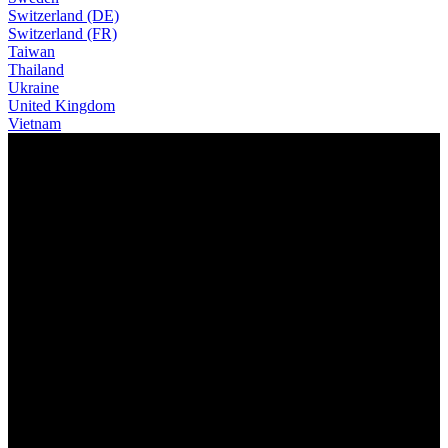
Switzerland (DE)
Switzerland (FR)
Taiwan
Thailand
Ukraine
United Kingdom
Vietnam
DAS NEUE eONE-SIXTY
SAME SPIRIT. RIDER FOCUSSED.