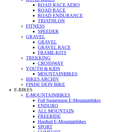
ROAD RACE AERO
ROAD RACE
ROAD ENDURANCE
TRIATHLON
FITNESS
SPEEDER
GRAVEL
GRAVEL
GRAVEL RACE
FRAME-KITS
TREKKING
CROSSWAY
YOUTH & KIDS
MOUNTAINBIKES
BIKES ARCHIV
FINDE DEIN BIKE
E-BIKES
E-MOUNTAINBIKES
Full Suspension E-Mountainbikes
ENDURO
ALL MOUNTAIN
FREERIDE
Hardtail E-Mountainbikes
SPORT