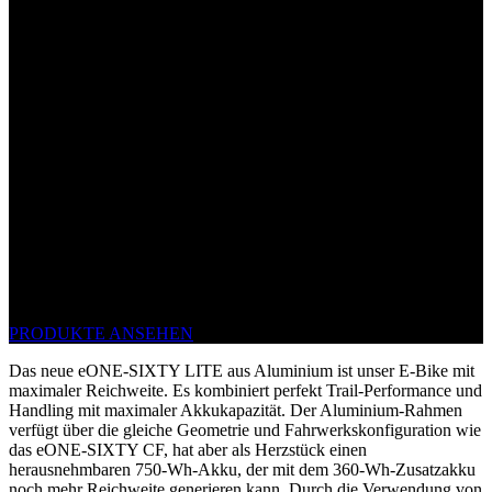
eONE-SIXTY LITE
REICHWEITE REGIERT. VOLLE
POWER, DIE GANZE ZEIT.
PRODUKTE ANSEHEN
Das neue eONE-SIXTY LITE aus Aluminium ist unser E-Bike mit
maximaler Reichweite. Es kombiniert perfekt Trail-Performance und
Handling mit maximaler Akkukapazität. Der Aluminium-Rahmen
verfügt über die gleiche Geometrie und Fahrwerkskonfiguration wie
das eONE-SIXTY CF, hat aber als Herzstück einen
herausnehmbaren 750-Wh-Akku, der mit dem 360-Wh-Zusatzakku
noch mehr Reichweite generieren kann. Durch die Verwendung von