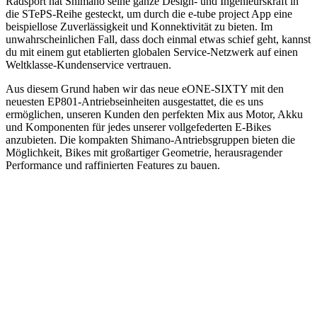
Radsport hat Shimano seine ganze Design- und Ingenieurskraft in
die STePS-Reihe gesteckt, um durch die e-tube project App eine
beispiellose Zuverlässigkeit und Konnektivität zu bieten. Im
unwahrscheinlichen Fall, dass doch einmal etwas schief geht, kannst
du mit einem gut etablierten globalen Service-Netzwerk auf einen
Weltklasse-Kundenservice vertrauen.
Aus diesem Grund haben wir das neue eONE-SIXTY mit den
neuesten EP801-Antriebseinheiten ausgestattet, die es uns
ermöglichen, unseren Kunden den perfekten Mix aus Motor, Akku
und Komponenten für jedes unserer vollgefederten E-Bikes
anzubieten. Die kompakten Shimano-Antriebsgruppen bieten die
Möglichkeit, Bikes mit großartiger Geometrie, herausragender
Performance und raffinierten Features zu bauen.