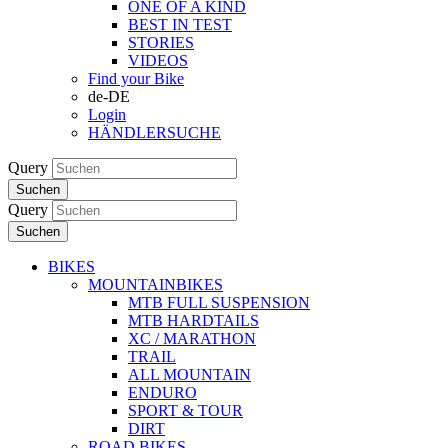
ONE OF A KIND
BEST IN TEST
STORIES
VIDEOS
Find your Bike
de-DE
Login
HÄNDLERSUCHE
Query
Suchen
Query
Suchen
BIKES
MOUNTAINBIKES
MTB FULL SUSPENSION
MTB HARDTAILS
XC / MARATHON
TRAIL
ALL MOUNTAIN
ENDURO
SPORT & TOUR
DIRT
ROAD BIKES