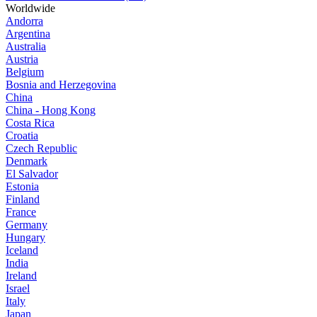
Worldwide
Andorra
Argentina
Australia
Austria
Belgium
Bosnia and Herzegovina
China
China - Hong Kong
Costa Rica
Croatia
Czech Republic
Denmark
El Salvador
Estonia
Finland
France
Germany
Hungary
Iceland
India
Ireland
Israel
Italy
Japan