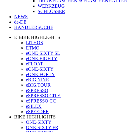
TRINKFLASCHEN & FLASCHENHALTER
WERKZEUG
SCHLÖSSER
NEWS
de-DE
HÄNDLERSUCHE
E-BIKE HIGHLIGHTS
LITHOS
ETMO
eONE-SIXTY SL
eONE-EIGHTY
eFLOAT
eONE-SIXTY
eONE-FORTY
eBIG.NINE
eBIG.TOUR
eSPRESSO
eSPRESSO CITY
eSPRESSO CC
eSILEX
eSPEEDER
BIKE HIGHLIGHTS
ONE-SIXTY
ONE-SIXTY FR