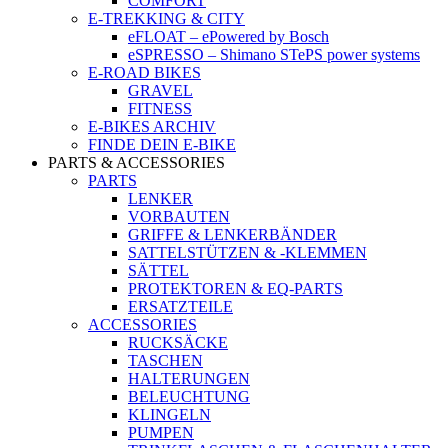
COMFORT
E-TREKKING & CITY
eFLOAT – ePowered by Bosch
eSPRESSO – Shimano STePS power systems
E-ROAD BIKES
GRAVEL
FITNESS
E-BIKES ARCHIV
FINDE DEIN E-BIKE
PARTS & ACCESSORIES
PARTS
LENKER
VORBAUTEN
GRIFFE & LENKERBÄNDER
SATTELSTÜTZEN & -KLEMMEN
SÄTTEL
PROTEKTOREN & EQ-PARTS
ERSATZTEILE
ACCESSORIES
RUCKSÄCKE
TASCHEN
HALTERUNGEN
BELEUCHTUNG
KLINGELN
PUMPEN