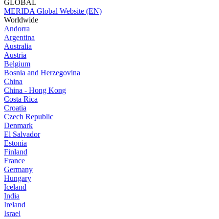
GLOBAL
MERIDA Global Website (EN)
Worldwide
Andorra
Argentina
Australia
Austria
Belgium
Bosnia and Herzegovina
China
China - Hong Kong
Costa Rica
Croatia
Czech Republic
Denmark
El Salvador
Estonia
Finland
France
Germany
Hungary
Iceland
India
Ireland
Israel