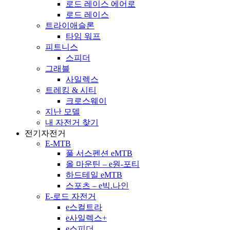
로드 레이스 에어로
로드 레이스
트라이애슬론
타임 워프
피트니스
스피더
그래블
사일렉스
트레킹 & 시티
크로스웨이
지난 모델
내 자전거 찾기
전기자전거
E-MTB
풀 서스펜션 eMTB
올 마운틴 – e원-포티
하드테일 eMTB
스포츠 – e빅.나인
E-로드 자전거
e스컬트라
e사일렉스+
e스피더