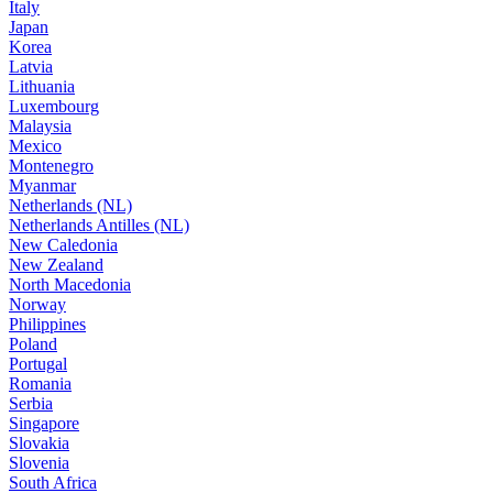
Italy
Japan
Korea
Latvia
Lithuania
Luxembourg
Malaysia
Mexico
Montenegro
Myanmar
Netherlands (NL)
Netherlands Antilles (NL)
New Caledonia
New Zealand
North Macedonia
Norway
Philippines
Poland
Portugal
Romania
Serbia
Singapore
Slovakia
Slovenia
South Africa