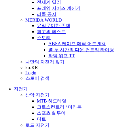
전세계 딜러
프레임 사이즈 계산기
리콜 공지
MERIDA WORLD
유일무이한 존재
최고의 테스트
스토리
ABSA 케이프 에픽 어드벤쳐
열 두 시간의 다운 컨트리 라이딩
타임 워프 TT
나만의 자전거 찾기
ko-KR
Login
스토어 검색
자전거
산악 자전거
MTB 하드테일
크로스컨트리 / 마라톤
스포츠 & 투어
더트
로드 자전거