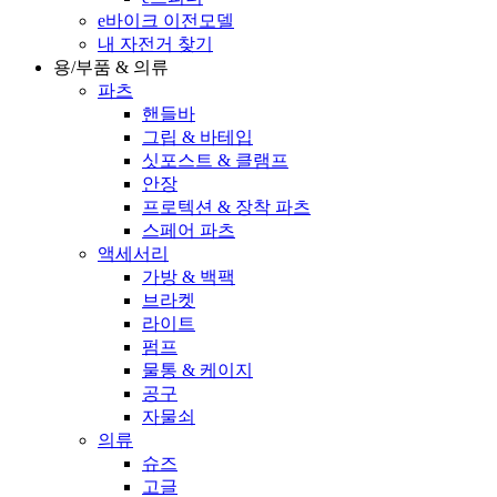
e바이크 이전모델
내 자전거 찾기
용/부품 & 의류
파츠
핸들바
그립 & 바테입
싯포스트 & 클램프
안장
프로텍션 & 장착 파츠
스페어 파츠
액세서리
가방 & 백팩
브라켓
라이트
펌프
물통 & 케이지
공구
자물쇠
의류
슈즈
고글