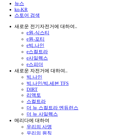
뉴스
ko-KR
스토어 검색
새로운 전기자전거에 대하여..
e원-식스티
e원-포티
e빅.나인
e스컬트라
e사일렉스
e스피더
새로운 자전거에 대하여..
빅.나인
빅.나인/빅.세븐 TFS
DIRT
리액토
스컬트라
더 뉴 스컬트라 엔듀런스
더 뉴 사일렉스
메리다에 대하여
우리의 사명
우리의 원칙