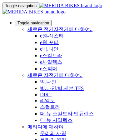
Toggle navigation
Toggle navigation
새로운 전기자전거에 대하여..
e원-식스티
e원-포티
e빅.나인
e스컬트라
e사일렉스
e스피더
새로운 자전거에 대하여..
빅.나인
빅.나인/빅.세븐 TFS
DIRT
리액토
스컬트라
더 뉴 스컬트라 엔듀런스
더 뉴 사일렉스
메리다에 대하여
우리의 사명
우리의 원칙