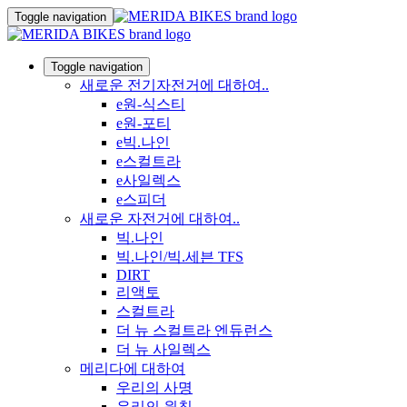
Toggle navigation
Toggle navigation
새로운 전기자전거에 대하여..
e원-식스티
e원-포티
e빅.나인
e스컬트라
e사일렉스
e스피더
새로운 자전거에 대하여..
빅.나인
빅.나인/빅.세븐 TFS
DIRT
리액토
스컬트라
더 뉴 스컬트라 엔듀런스
더 뉴 사일렉스
메리다에 대하여
우리의 사명
우리의 원칙