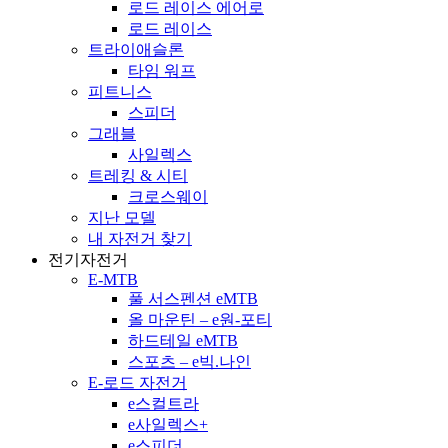
로드 레이스 에어로
로드 레이스
트라이애슬론
타임 워프
피트니스
스피더
그래블
사일렉스
트레킹 & 시티
크로스웨이
지난 모델
내 자전거 찾기
전기자전거
E-MTB
풀 서스펜션 eMTB
올 마운틴 – e원-포티
하드테일 eMTB
스포츠 – e빅.나인
E-로드 자전거
e스컬트라
e사일렉스+
e스피더