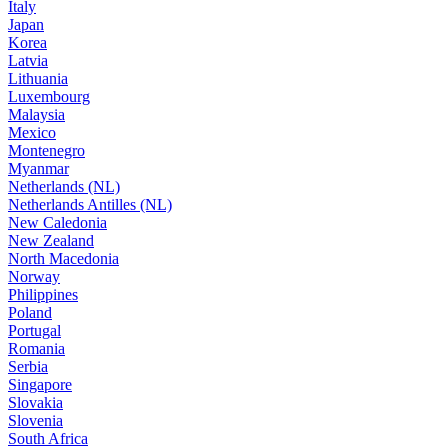
Italy
Japan
Korea
Latvia
Lithuania
Luxembourg
Malaysia
Mexico
Montenegro
Myanmar
Netherlands (NL)
Netherlands Antilles (NL)
New Caledonia
New Zealand
North Macedonia
Norway
Philippines
Poland
Portugal
Romania
Serbia
Singapore
Slovakia
Slovenia
South Africa