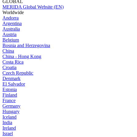
GLOBAL
MERIDA Global Website (EN)
Worldwide
Andorra
Argentina
Australia
Austria
Belgium
Bosnia and Herzegovina
China
China - Hong Kong
Costa Rica
Croatia
Czech Republic
Denmark
El Salvador
Estonia
Finland
France
Germany
Hungary
Iceland
India
Ireland
Israel