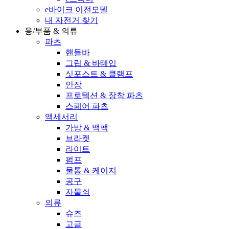
e바이크 이전모델
내 자전거 찾기
용/부품 & 의류
파츠
핸들바
그립 & 바테입
싯포스트 & 클램프
안장
프로텍션 & 장착 파츠
스페어 파츠
액세서리
가방 & 백팩
브라켓
라이트
펌프
물통 & 케이지
공구
자물쇠
의류
슈즈
고글