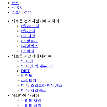
뉴스
ko-KR
스토어 검색
새로운 전기자전거에 대하여..
e원-식스티
e원-포티
e빅.나인
e스컬트라
e사일렉스
e스피더
새로운 자전거에 대하여..
빅.나인
빅.나인/빅.세븐 TFS
DIRT
리액토
스컬트라
더 뉴 스컬트라 엔듀런스
더 뉴 사일렉스
메리다에 대하여
우리의 사명
우리의 원칙