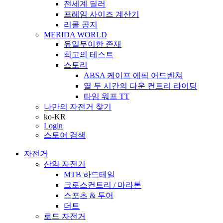
전세계 딜러
프레임 사이즈 계산기
리콜 공지
MERIDA WORLD
유일무이한 존재
최고의 테스트
스토리
ABSA 케이프 에픽 어드벤쳐
열 두 시간의 다운 컨트리 라이딩
타임 워프 TT
나만의 자전거 찾기
ko-KR
Login
스토어 검색
자전거
산악 자전거
MTB 하드테일
크로스컨트리 / 마라톤
스포츠 & 투어
더트
로드 자전거