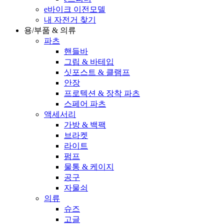
e바이크 이전모델
내 자전거 찾기
용/부품 & 의류
파츠
핸들바
그립 & 바테입
싯포스트 & 클램프
안장
프로텍션 & 장착 파츠
스페어 파츠
액세서리
가방 & 백팩
브라켓
라이트
펌프
물통 & 케이지
공구
자물쇠
의류
슈즈
고글