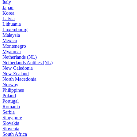
Italy
Japan
Korea
Latvia
Lithuania
Luxembourg
Malaysia
Mexico
Montenegro
Myanmar
Netherlands (NL)
Netherlands Antilles (NL)
New Caledonia
New Zealand
North Macedonia
Norway
Philippines
Poland
Portugal
Romania
Serbia
Singapore
Slovakia
Slovenia
South Africa