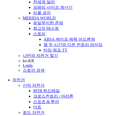
전세계 딜러
프레임 사이즈 계산기
리콜 공지
MERIDA WORLD
유일무이한 존재
최고의 테스트
스토리
ABSA 케이프 에픽 어드벤쳐
열 두 시간의 다운 컨트리 라이딩
타임 워프 TT
나만의 자전거 찾기
ko-KR
Login
스토어 검색
자전거
산악 자전거
MTB 하드테일
크로스컨트리 / 마라톤
스포츠 & 투어
더트
로드 자전거