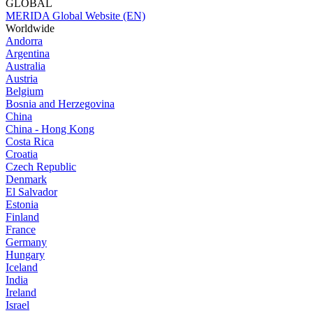
GLOBAL
MERIDA Global Website (EN)
Worldwide
Andorra
Argentina
Australia
Austria
Belgium
Bosnia and Herzegovina
China
China - Hong Kong
Costa Rica
Croatia
Czech Republic
Denmark
El Salvador
Estonia
Finland
France
Germany
Hungary
Iceland
India
Ireland
Israel