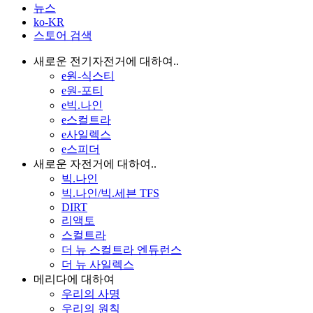
뉴스
ko-KR
스토어 검색
새로운 전기자전거에 대하여..
e원-식스티
e원-포티
e빅.나인
e스컬트라
e사일렉스
e스피더
새로운 자전거에 대하여..
빅.나인
빅.나인/빅.세븐 TFS
DIRT
리액토
스컬트라
더 뉴 스컬트라 엔듀런스
더 뉴 사일렉스
메리다에 대하여
우리의 사명
우리의 원칙