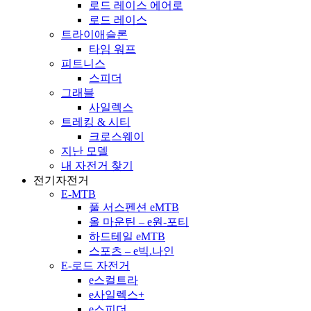
로드 레이스 에어로
로드 레이스
트라이애슬론
타임 워프
피트니스
스피더
그래블
사일렉스
트레킹 & 시티
크로스웨이
지난 모델
내 자전거 찾기
전기자전거
E-MTB
풀 서스펜션 eMTB
올 마운틴 – e원-포티
하드테일 eMTB
스포츠 – e빅.나인
E-로드 자전거
e스컬트라
e사일렉스+
e스피더