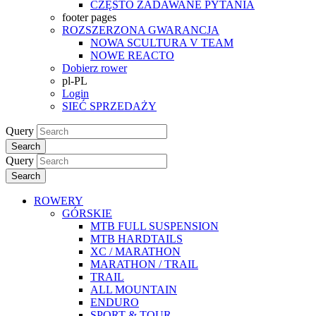
CZĘSTO ZADAWANE PYTANIA
footer pages
ROZSZERZONA GWARANCJA
NOWA SCULTURA V TEAM
NOWE REACTO
Dobierz rower
pl-PL
Login
SIEĆ SPRZEDAŻY
Query
Search
Query
Search
ROWERY
GÓRSKIE
MTB FULL SUSPENSION
MTB HARDTAILS
XC / MARATHON
MARATHON / TRAIL
TRAIL
ALL MOUNTAIN
ENDURO
SPORT & TOUR