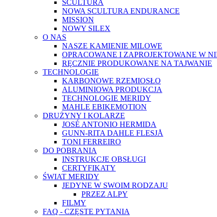
SCULTURA
NOWA SCULTURA ENDURANCE
MISSION
NOWY SILEX
O NAS
NASZE KAMIENIE MILOWE
OPRACOWANE I ZAPROJEKTOWANE W N
RĘCZNIE PRODUKOWANE NA TAJWANIE
TECHNOLOGIE
KARBONOWE RZEMIOSŁO
ALUMINIOWA PRODUKCJA
TECHNOLOGIE MERIDY
MAHLE EBIKEMOTION
DRUŻYNY I KOLARZE
JOSÉ ANTONIO HERMIDA
GUNN-RITA DAHLE FLESJÅ
TONI FERREIRO
DO POBRANIA
INSTRUKCJE OBSŁUGI
CERTYFIKATY
ŚWIAT MERIDY
JEDYNE W SWOIM RODZAJU
PRZEZ ALPY
FILMY
FAQ - CZĘSTE PYTANIA