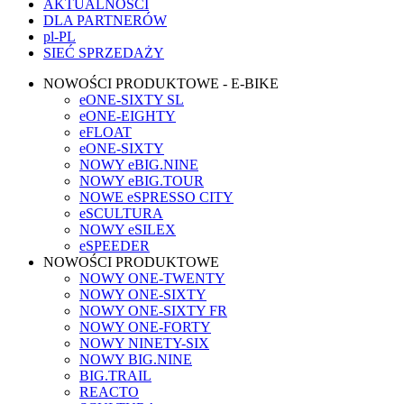
AKTUALNOŚCI
DLA PARTNERÓW
pl-PL
SIEĆ SPRZEDAŻY
NOWOŚCI PRODUKTOWE - E-BIKE
eONE-SIXTY SL
eONE-EIGHTY
eFLOAT
eONE-SIXTY
NOWY eBIG.NINE
NOWY eBIG.TOUR
NOWE eSPRESSO CITY
eSCULTURA
NOWY eSILEX
eSPEEDER
NOWOŚCI PRODUKTOWE
NOWY ONE-TWENTY
NOWY ONE-SIXTY
NOWY ONE-SIXTY FR
NOWY ONE-FORTY
NOWY NINETY-SIX
NOWY BIG.NINE
BIG.TRAIL
REACTO