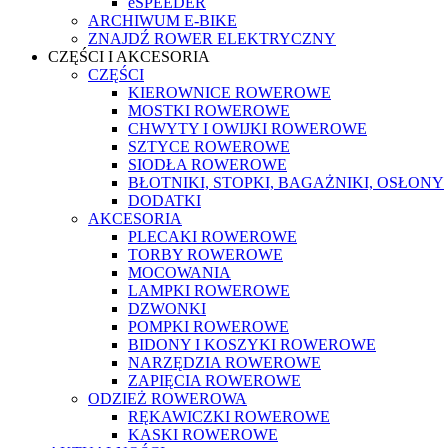
eSPEEDER
ARCHIWUM E-BIKE
ZNAJDŹ ROWER ELEKTRYCZNY
CZĘŚCI I AKCESORIA
CZĘŚCI
KIEROWNICE ROWEROWE
MOSTKI ROWEROWE
CHWYTY I OWIJKI ROWEROWE
SZTYCE ROWEROWE
SIODŁA ROWEROWE
BŁOTNIKI, STOPKI, BAGAŻNIKI, OSŁONY
DODATKI
AKCESORIA
PLECAKI ROWEROWE
TORBY ROWEROWE
MOCOWANIA
LAMPKI ROWEROWE
DZWONKI
POMPKI ROWEROWE
BIDONY I KOSZYKI ROWEROWE
NARZĘDZIA ROWEROWE
ZAPIĘCIA ROWEROWE
ODZIEŻ ROWEROWA
RĘKAWICZKI ROWEROWE
KASKI ROWEROWE