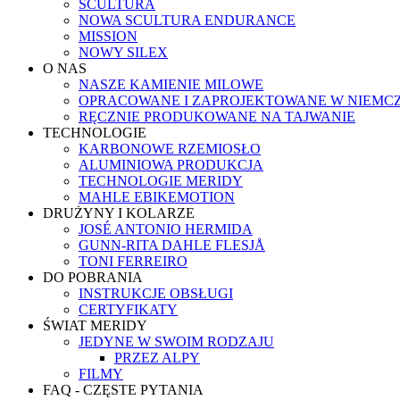
SCULTURA
NOWA SCULTURA ENDURANCE
MISSION
NOWY SILEX
O NAS
NASZE KAMIENIE MILOWE
OPRACOWANE I ZAPROJEKTOWANE W NIEMC
RĘCZNIE PRODUKOWANE NA TAJWANIE
TECHNOLOGIE
KARBONOWE RZEMIOSŁO
ALUMINIOWA PRODUKCJA
TECHNOLOGIE MERIDY
MAHLE EBIKEMOTION
DRUŻYNY I KOLARZE
JOSÉ ANTONIO HERMIDA
GUNN-RITA DAHLE FLESJÅ
TONI FERREIRO
DO POBRANIA
INSTRUKCJE OBSŁUGI
CERTYFIKATY
ŚWIAT MERIDY
JEDYNE W SWOIM RODZAJU
PRZEZ ALPY
FILMY
FAQ - CZĘSTE PYTANIA