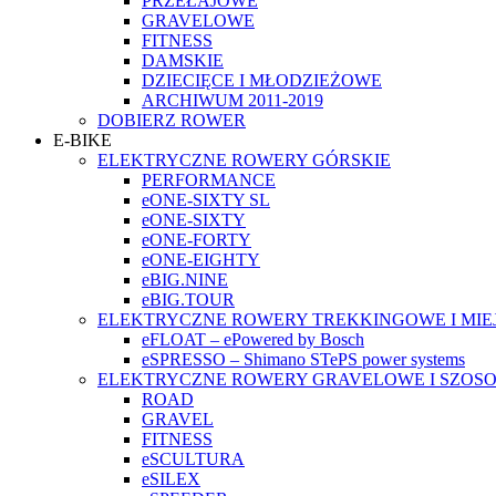
PRZEŁAJOWE
GRAVELOWE
FITNESS
DAMSKIE
DZIECIĘCE I MŁODZIEŻOWE
ARCHIWUM 2011-2019
DOBIERZ ROWER
E-BIKE
ELEKTRYCZNE ROWERY GÓRSKIE
PERFORMANCE
eONE-SIXTY SL
eONE-SIXTY
eONE-FORTY
eONE-EIGHTY
eBIG.NINE
eBIG.TOUR
ELEKTRYCZNE ROWERY TREKKINGOWE I MIE
eFLOAT – ePowered by Bosch
eSPRESSO – Shimano STePS power systems
ELEKTRYCZNE ROWERY GRAVELOWE I SZOS
ROAD
GRAVEL
FITNESS
eSCULTURA
eSILEX